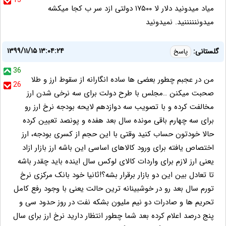
15
میاد میدونید دلار لا ۱۷۵۰۰ دولتی ازد سر ب کجا میکشه
میدوننننننید. نمیدونید
۱۳۹۹/۱۱/۱۵ ۱۳:۰۴:۲۴
گلستانی:
پاسخ
36
من در عجبم چطور بعضی ها ساده انگارانه از سقوط ارز و طلا
26
صحبت میکنن ..مجلس با طرح دولت برای سه نرخی شدن ارز
مخالفت کرده و با تصویب سه دوازدهم لایحه بودجه نرخ ارز رو
برای سه چهارم باقی مونده سال بعد هفده و پونصد تعیین کرده
حالا خودتون حساب کنید وقتی با این حجم از کسری بودجه، ارز
اختصاص یافته برای ورود کالاهای اساسی این باشه ارز بازار ازاد
یعنی ارز لازم برای واردات کالای لوکس سال اینده باید چقدر باشه
تا تعادل بین این دو بازار برقرار بشه؟!ثانیا خود بانک مرکزی نرخ
تورم سال بعد رو در خوشبینانه ترین حالت یعنی با وجود رفع کامل
تحریم ها و صادرات دو نیم ملیون بشکه نفت در روز حدود سی و
پنج درصد اعلام کرده بعد شما چطور انتظار دارید نرخ ارز برای سال