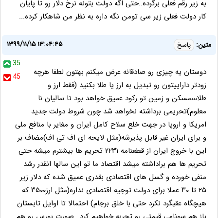
به زیر رقم فعلی برگرده..حتی اگه دولت بتونه نرخ دلار رو تا پایان
کار دولت فعلی زیر سی تومن نگه داره به نظر من شاهکار کرده...
۱۳۹۹/۱۱/۱۵ ۱۳:۰۴:۴۵
متین:
پاسخ
35
دوستان یه چیزی رو صادقانه عرض میکنم بهتون لطفا هرچه
45
زودتر داراییتون رو تبدیل به ارز یا طلا بکنید (فقط ارز و
طلا،،،مسکن و زمین تو رکود عمیق خواهد بود تا سالیان نا
معلوم)تحریمی برداشته نخواهد شد چون شروط دولت جدید
امریکا و اروپا در جهت خلع سلاح کامل ایران و مغایر با منافع ملی
و برای ایران غیر قابل پذیرشه(مثل لایحه ای اف تی اف)مضاف بر
این با خروج ایران از قطعنامه ۲۲۳۱ تحریم ها بیشترم میشه حتی
تحریم ها هم براداشته میشد اقتصاد ما تو این سالها انقدر رشد
منفی خورده و گسل های اقتصادی بقدری عمیق شده که دلار زیر
۲۵ تا ۳۰ عملا برای دولت توجیه اقتصادی نداره(مثل ارز۳۵۰۰ که
هیچگاه عقبگرد نکرد حتی با خلق برجام) احتمالا تا اوایل تابستان
باز هم سونامی قیمتی رو تجربه خواهیم کرد...صورت بورس رو هم