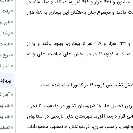
هزینه شار
وی با بیان این که مجموع بیماران کووید۱۹ در کشور به یک میلیون و ۴۳۱ هزار و ۴۱۶ نفر رسید، گفت: متاسفانه در
رفت 
طول ۲۴ ساعت گذشته، ۷۲ بیمار کووید۱۹ جان خود را از دست دادند و مجموع جان باختگان این بیماری به ۵۸ هزار
فروش 
رشد ق
لاری با اشاره به این که خوشبختانه تا کنون یک میلیون و ۲۲۳ هزار و ۱۹۷ نفر از بیماران، بهبود یافته و یا از
قیمت سکه
بیمارستانها ترخیص شده اند، گفت: ۳۸۶۵ نفر از بیماران مبتلا به کووید۱۹ در در بخش های مراقبت های ویژه
نرخ س
آغاز فروش
پربازد
آغاز فروش فوری 
شرایط فروش 
سخنگوی وزارت بهداشت با اشاره به این که بر اساس آخرین تحلیل ها، ۱۸ شهرستان کشور در وضعیت نارنجی،
 شهرستان در وضعیت آبی قرار دارند، افزود: شهرستان های نارنجی در استانهای
شرایط فرو
چالوس، رامسر، ساری، فریدونکنار، قائمشهر، محمودآباد،
تعطیلی ادا