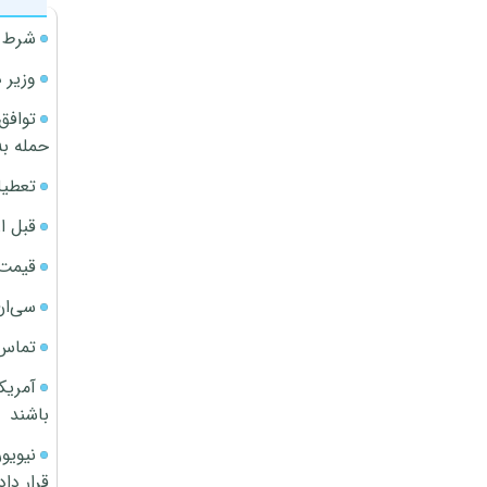
شرط م
وزیر 
توافق
حمله به
تعطیل
قبل ا
قیمت آپار
سی‌ان
تماس 
آمریک
باشند
قرار داد