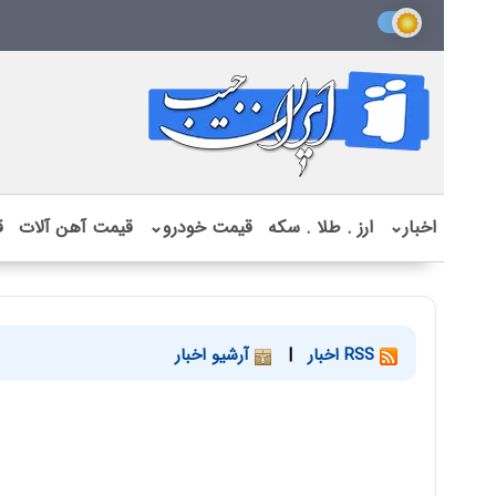
اخبار
⌄
ارز . طلا . سکه
قیمت خودرو
⌄
قیمت آهن آلات
ق
RSS اخبار
|
آرشیو اخبار