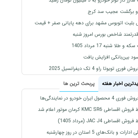
ژ گاز کولر خودرو به 5 میلیون تومان رسید
و برگشت عجیب سد کرج
بلیت اتوبوس مشهد برای دهه پایانی صفر + قیمت
درتمند شاخص بورس امروز شنبه
 و طلا شنبه 17 مرداد 1405
ود بین‌بانکی افزایش یافت
 فوری تویوتا راو 4 تک دیفرانسیل 2025
یدترین اخبار هفته
پربحث ترین ها
4 محصول ایران خودرو در نمایندگی‌ها
اقساطی KMC SR6 کرمان موتور اعلام شد
ش اقساطی JAC J4 (مرداد 1405)
رات و بانک‌های 5 استان در روز چهارشنبه