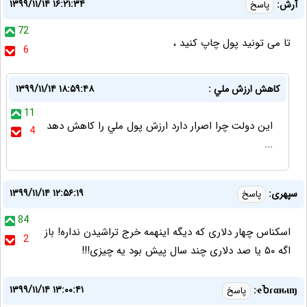
۱۳۹۹/۱۱/۱۴ ۱۶:۲۱:۳۴
آرش:
پاسخ
72
تا می تونید پول چاپ کنید ،
6
كاهش ارزش ملي :
۱۳۹۹/۱۱/۱۴ ۱۸:۵۹:۴۸
11
اين دولت چرا اصرار دارد ارزش پول ملي را كاهش دهد
4
...
۱۳۹۹/۱۱/۱۴ ۱۲:۵۶:۱۹
سپهری:
پاسخ
84
اسکناس چهار دلاری که دیگه اینهمه خرج تراشیدن نداره! باز
2
اگه ۵۰ یا صد دلاری چند سال پیش بود یه چیزی!!!
۱۳۹۹/۱۱/۱۴ ۱۳:۰۰:۴۱
ҽႦɾαԋιɱ:
پاسخ