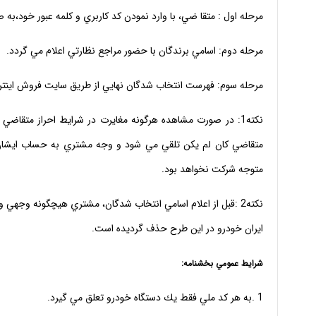
مرحله اول : متقا ضي، با وارد نمودن كد كاربري و كلمه عبور خود،به
مرحله دوم: اسامي برندگان با حضور مراجع نظارتي اعلام مي گردد.
مرحله سوم: فهرست انتخاب شدگان نهايي از طريق سايت فروش اينترن
نكته1: در صورت مشاهده هرگونه مغايرت در شرايط احراز متقاضي
متقاضي كان لم يكن تلقي مي شود و وجه مشتري به حساب ايشان 
متوجه شركت نخواهد بود.
نكته2 :قبل از اعلام اسامي انتخاب شدگان، مشتري هيچگونه وج
ايران خودرو در اين طرح حذف گرديده است.
شرايط عمومي بخشنامه:
1 .به هر كد ملي فقط يك دستگاه خودرو تعلق مي گيرد.