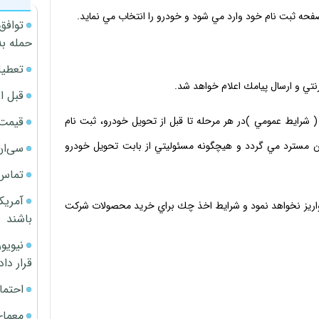
 صفحه ثبت نام خود وارد مي شود و خودرو را انتخاب مي نمايد.
توافق
حمله به
تعطیل
تي و ارسال پيامك اعلام خواهد شد.
قبل ا
قیمت آپار
 ( شرايط عمومي )در هر مرحله تا قبل از تحويل خودرو، ثبت نام
مسترد مي گردد و هيچگونه مسئوليتي از بابت تحويل خودرو
سی‌ان
تماس 
آمریک
هي واريز نخواهد نمود و شرايط اخذ چك براي خريد محصولات شركت
باشند
قرار داد
احتما
معمای