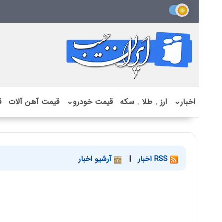
اخبار
⌄
ارز . طلا . سکه
قیمت خودرو
⌄
قیمت آهن آلات
ق
RSS اخبار
|
آرشیو اخبار