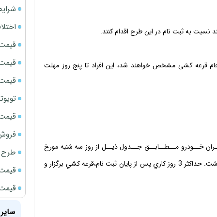
شرایط
اختلا
ند نسبت به ثبت نام در این طرح اقدام کنند.
قیمت سک
قیمت ج
انجام قرعه کشی مشخص خواهند شد، این افراد تا پنج روز مهلت
قیمت سکه
تویوتا bZ5 برای نخستین بار وارد بازار ای
قیمت سک
فروش فور
ــه) مــحصـــولات ايــران خــودرو مــطــابــق جــدول ذيــل از روز سه شنبه مورخ
طرح ج
14-11-99 شروع و تا روز پنجشنبه مورخ 16-11-99 ادامه خواهد داشت. حداكثر 3 روز كاري پس از پايان ثبت نام،قرعه كشي برگزار و
قیمت سک
قیمت سک
سایر 