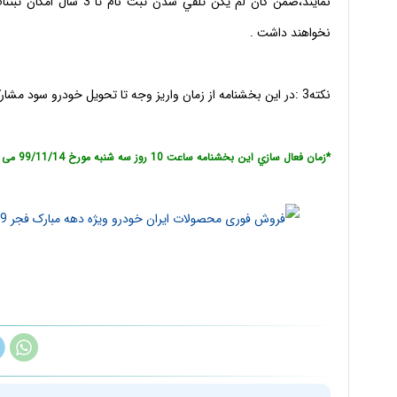
نمايند،ضمن كان لم يكن تل
نخواهند داشت .
نكته3 :در اين بخشنامه از زمان واريز وجه تا تحويل خودرو سود مشاركت و انصراف پرداخت نخواهد شد.
*زمان فعال سازي اين بخشنامه ساعت 10 روز سه شنبه مورخ 99/11/14 می باشد*