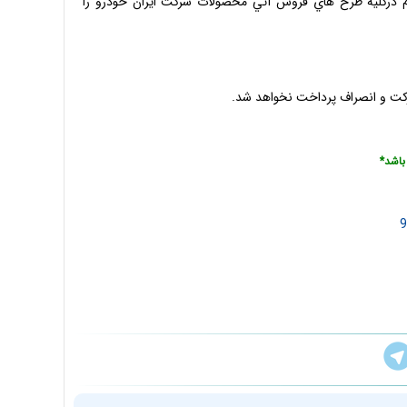
قي شدن ثبت نام تا 3 سال امكان ثبتنام دركليه طرح هاي فروش آتي محصولات شركت ايران خودرو را