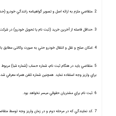
2 .متقاضي ملزم به ارائه اصل و تصوير گواهينامه رانندگي خودرو (حداقل پايه سوم) مي باشد.
3 .حداقل فاصله از آخرين خريد (ثبت نام يا تحويل خودرو) در شركت هاي ايران خودرو و سايپا 48 ماه مي باشد.
4 .امكان صلح و نقل و انتقال خودرو حتي به صورت وكالتى مطابق با مصوبات كميته خودرو وجود ندارد.
5 .متقاضي بايد در هنگام ثبت نام، شماره حساب (شماره شبا) مربوط ب
براي واريز وجه استفاده نمايد. همچنين شماره تلفن همراه معرفي شده
6 .ثبت نام براي مشتريان حقوقي ميسر نخواهد بود.
7 .كد نمايندگي كه در مرحله دوم و در زمان واريز وجه توسط مت