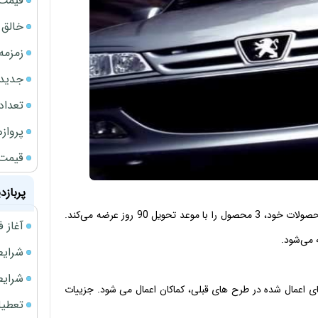
قیمت نف
خالق ChatGPT زیر ذره‌بین وزارت دادگستری آمر
زمزمه
جدیدتر
تعداد
پروازهای 
قیمت سکه
پربازد
گروه صنعتی ایران خودرو در دواردهمین مرحله فروش فوق العاده محصولات خود،‌ 3 محصول را با موعد تحویل 90 روز عرضه می‌کند.
آغاز فروش فوری 
شرایط فروش 
شرایط فرو
 اعمال شده در طرح های قبلی،‌ کماکان اعمال می شود. جزییات
تعطیلی ادا