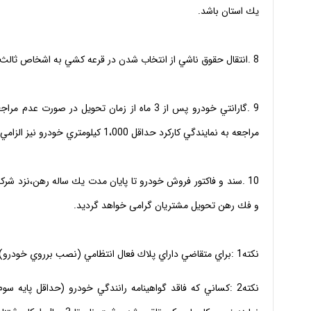
يك استان باشد.
8 .انتقال حقوق ناشي از انتخاب شدن در قرعه كشي به اشخاص ثالث ممنوع است.
9 .گارانتي خودرو پس از 3 ماه از زمان تحويل در
مراجعه به نمايندگي كاركرد حداقل 1،000 كيلومتري خودرو نيز الزامي است.
10 .سند و فاكتور فروش خودرو تا پايان مدت يك ساله رهن،نزد 
و فك رهن تحويل مشتريان گرامى خواهد گرديد.
نكته1 :براي متقاضي داراي پلاك فعال انتظامي (نصب برروي خودرو) امكان ثبت نام ميسر نخواهد بود.
نكته2 :كساني كه فاقد گواهينامه رانندگي خودرو (حداقل پايه س