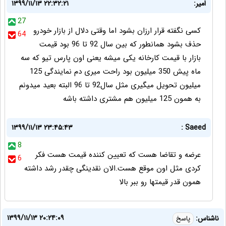
امیر:
۱۳۹۹/۱۱/۱۳ ۲۲:۳۲:۲۱
27
کسی نگفته قرار ارزان بشود اما وقتی دلال از بازار خودرو
64
حذف بشود همانطور که بین سال 92 تا 96 بود قیمت
بازار با قیمت کارخانه یکی میشه یعنی اون پارس تیو که سه
ماه پیش 350 میلیون بود راحت میری دم نمایندگی 125
میلیون تحویل میگیری مثل سال92 تا 96 البته بعید میدونم
به همون 125 میلیون هم مشتری داشته باشه
۱۳۹۹/۱۱/۱۳ ۲۳:۴۵:۴۳
Saeed :
8
عرضه و تقاضا هست که تعیین کننده قیمت هست فکر
6
کردی مثل اون موقع هست.الان نقدینگی چقدر رشد داشته
همون قدر قیمتها رو ببر بالا
۱۳۹۹/۱۱/۱۳ ۲۰:۲۴:۰۹
ناشناس:
پاسخ