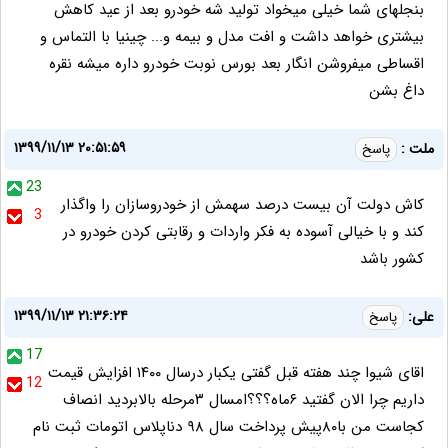
بنجلهای شما خیلی میخواد تولید شه خودرو بعد از عید کاهش
بیشتری خواهد داشت و افت مدل و بیمه و... چینیا با التماس و
اقساطی میفروشن انگار بعد بورس نوبت خودرو داره میشه نقره
داغ بشن
۱۳۹۹/۱۱/۱۳ ۲۰:۵۱:۵۹
ملت :
پاسخ
23
کاش دولت آن بیست درصد سهمش از خودروسازان را واگذار
3
کند و با خیالی آسوده به فکر واردات و رقابتی کردن خودرو در
کشور باشد
۱۳۹۹/۱۱/۱۳ ۲۱:۳۶:۲۴
علی:
پاسخ
17
اقای شیوا چند هفته قبل گفتی یکبار درسال ۱۴۰۰ افزایش قیمت
12
داریم چرا الان گفتید ۶ماه؟؟؟امسال ۳مرحله بالابردید انصاف
کجاست من با۸۰پیش پرداخت سال ۹۸ دناپلاس اتومات ثبت نام