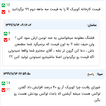
10
قیمت کارخانه کوییک R را به قیمت سه ماهه دوم ۹۹ برگردانید
6
ساسان:
۱۳۹۹/۱۱/۱۴ ۰۹:۱۷:۰۲
9
قشنگ معلومه میخواستی یه صد تومن ازش سود کنی !
8
ولی حیف نشد !! به اون قیمت که برنمیگرد شما مطمعن
باش ، دعا کن گرون تر نشه ، آقای محترم شما واقعا نمیدونی
اگه قیمت رو برگردونن اصلا ماشینترو نمیتونن تولید کنن ؟؟
۱۳۹۹/۱۱/۱۳ ۲۲:۵۹:۵۰
سینا:
پاسخ
14
شورای رقابت چرا کوییک آر رو ۴۰ درصد افزایش داد گفتن
11
لوکس هست میشه آپشنی که باعث لوکس بودنش هست رو
بگن