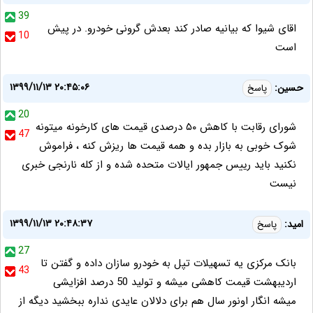
39
اقای شیوا که بیانیه صادر کند بعدش گرونی خودرو. در پیش
10
است
۱۳۹۹/۱۱/۱۳ ۲۰:۴۵:۰۶
حسین:
پاسخ
20
شورای رقابت با کاهش ۵۰ درصدی قیمت های کارخونه میتونه
47
شوک خوبی به بازار بده و همه قیمت ها ریزش کنه ، فراموش
نکنید باید رییس جمهور ایالات متحده شده و از کله نارنجی خبری
نیست
۱۳۹۹/۱۱/۱۳ ۲۰:۴۸:۳۷
امید:
پاسخ
27
بانک مرکزی یه تسهیلات تپل به خودرو سازان داده و گفتن تا
43
اردیبهشت قیمت کاهشی میشه و تولید 50 درصد افزایشی
میشه انگار اونور سال هم برای دلالان عایدی نداره ببخشید دیگه از