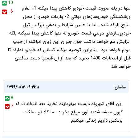
10
تنها در يك صورت قيمت خودرو كاهش پيدا ميكنه 1- اعلام
6
ورشكستگي خودروسازهاي دولتي 2- واردات خودرو از محل
منابع بلوكه شده . لذا با همين شرايط و بدهي بزرگ و تپل
خودروسازهاي دولتي قيمت خودرو نه تنها كاهش پيدا نميكنه بلكه
افزايش هم خواهد داشت چون جبران اين زيان انباشته از جيپ
مردم خواهد بود . بنابراين توصيه ميكنم كساني كه خودرو ندارند تا
قبل از انتخابات 1400 بخرند كه بعد از آن قيمتها دست نيافتني
خواهد شد
ساسان:
۱۳۹۹/۱۱/۱۴ ۰۹:۱۹:۱۱
8
این آقای شهروند درست میفرمایند نخرید بعد انتخابات که
7
گرون میشه شدید اون موقع بخرید ، ما کلا تو مملکت
برعکس داریم زندگی میکنیم