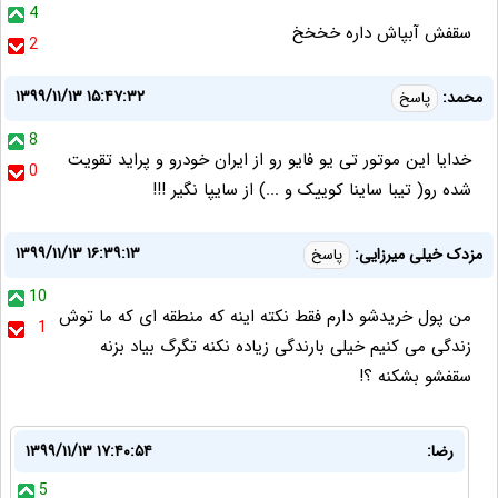
4
سقفش آبپاش داره خخخخ
2
۱۳۹۹/۱۱/۱۳ ۱۵:۴۷:۳۲
محمد:
پاسخ
8
خدایا این موتور تی یو فایو رو از ایران خودرو و پراید تقویت
0
شده رو( تیبا ساینا کوییک و ...) از سایپا نگیر !!!
۱۳۹۹/۱۱/۱۳ ۱۶:۳۹:۱۳
مزدک خیلی میرزایی:
پاسخ
10
من پول خریدشو دارم فقط نکته اینه که منطقه ای که ما توش
1
زندگی می کنیم خیلی بارندگی زیاده نکنه تگرگ بیاد بزنه
سقفشو بشکنه ؟!
رضا:
۱۳۹۹/۱۱/۱۳ ۱۷:۴۰:۵۴
5