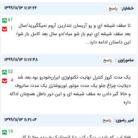
۱۳۹۹/۱۱/۱۳ ۱۱:۱۲:۲۶
خشايار:
پاسخ
61
تا سقف شيشه اي و رو آريسان نندارين آروم نميگگيريد/سال
1
بعد سقف شيشه اي نيم باز شو مياد/دو سال بعد كامل باز شو/
اين داستان ادامه دارد....
۱۳۹۹/۱۱/۱۳ ۱۱:۱۷:۴۸
ساموراوی :
پاسخ
52
یک مدت کروز کنترل نهایت تکنولوژی ایران‌خودرو بود.بعد شد
4
دیلایت چراغ جلو یک مدت موتور توربوشارژر یک مدت سانروف
و حالا گیر دادن به سقف شیشه ای و این دور باطل همچنان اداکه
داره
۱۳۹۹/۱۱/۱۳ ۱۱:۲۱:۰۴
امیر رضوی:
پاسخ
19
فعلا این که زایدن بزرگ کنن دنا اتوماتیک خریدم ۲۰۰ تا کار