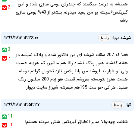
همیشه به درصد میگفتند که چقدرش بومی سازی شده و این
2
گیربکس۶سرعته رو من بعید میدونم بیشتر از 40% بومی سازی
باشه.
۱۳۹۹/۱۱/۱۳ ۱۴:۳۶:۰۰
شیشه مربا:
پاسخ
3
فعلا که 207 سقف شیشه ای من فاکتور شده و پلاک نمیشه دو
7
هفته گذشته هنوز پلاک نشده رانا هم ماشین کم هزینه هست
ولی تو بازار بد فروشه من رانا پلاس تازه تحویل گرفتم دوماه
هست هنوز نتونستم بفروشم قیمت هو زدم 200 میلیون رنگ
سفید. هر کی خواست 195هم میفرشم شیراز سایت دیوار
۱۳۹۹/۱۱/۱۳ ۱۴:۵۴:۳۷
کیا:
پاسخ
11
شغلت چیه:والا مدیر انطباق گیربکس شش سرعته هستم!
1