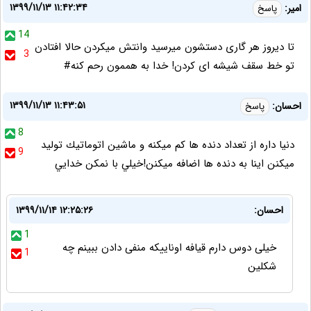
۱۳۹۹/۱۱/۱۳ ۱۱:۴۲:۳۴
امیر:
پاسخ
14
تا دیروز هر گاری دستشون میرسید وانتش میکردن حالا افتادن
3
تو خط سقف شیشه ای کردن! خدا به هممون رحم کنه#
۱۳۹۹/۱۱/۱۳ ۱۱:۴۳:۵۱
احسان:
پاسخ
8
دنيا داره از تعداد دنده ها كم ميكنه و ماشين اتوماتيك توليد
9
ميكنن اينا به دنده ها اضافه ميكنن!خيلي با نمكن خدايي
احسان:
۱۳۹۹/۱۱/۱۴ ۱۲:۲۵:۲۶
1
خیلی دوس دارم قیافه اوناییکه منفی دادن ببینم چه
1
شکلین