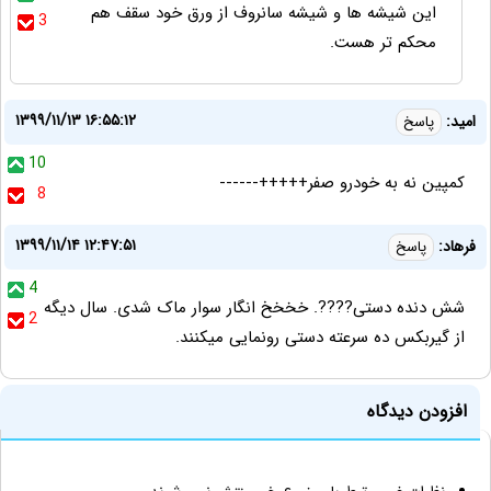
این شیشه ها و شیشه سانروف از ورق خود سقف هم
3
محکم تر هست.
۱۳۹۹/۱۱/۱۳ ۱۶:۵۵:۱۲
امید:
پاسخ
10
کمپین نه به خودرو صفر+++++------
8
۱۳۹۹/۱۱/۱۴ ۱۲:۴۷:۵۱
فرهاد:
پاسخ
4
شش دنده دستی????. خخخخ انگار سوار ماک شدی. سال دیگه
2
از گیربکس ده سرعته دستی رونمایی میکنند.
افزودن دیدگاه