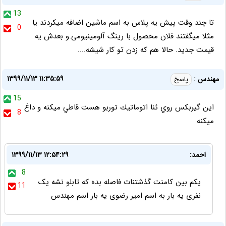
13
تا چند وقت پیش یه پلاس به اسم ماشین اضافه میکردند یا
0
مثلا میگفتند فلان محصول با رینگ آلومینیومی.و بعدش یه
قیمت جدید. حالا هم که زدن تو کار شیشه....
۱۳۹۹/۱۱/۱۳ ۱۱:۳۵:۵۹
مهندس :
پاسخ
15
اين گيربكس روي ئنا اتوماتيك توربو هست قاطي ميكنه و داغ
8
ميكنه
احمد:
۱۳۹۹/۱۱/۱۳ ۱۲:۵۴:۲۹
8
یکم بین کامنت گذشتنات فاصله بده که تابلو نشه یک
11
نفری یه بار به اسم امیر رضوی یه بار اسم مهندس