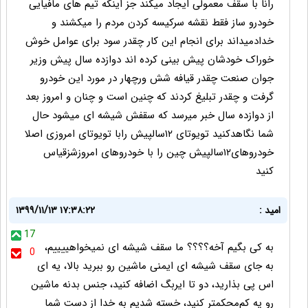
رانا با سقف معمولی ایجاد میکند جز اینکه تیم های مافیایی
خودرو ساز فقط نقشه سرکیسه کردن مردم را میکشند و
خدادمیداند برای انجام این کار چقدر سود برای عوامل خوش
خوراک خودشان پیش بینی کرده اند دوازده سال پیش وزیر
جوان صنعت چقدر قیافه شش ورچهار در مورد این خودرو
گرفت و چقدر تبلیغ کردند که چنین است و چنان و امروز بعد
از دوازده سال خبر میرسد که سقفش شیشه ای میشود حال
شما نگاهدکنید تویوتای ۱۲سالپیش رابا تویوتای امروزی اصلا
خودروهای۱۲سالپیش چین را با خودروهای امروزشزقیاس
کنید
امید :
۱۳۹۹/۱۱/۱۳ ۱۷:۳۸:۲۲
17
به کی بگیم آخه؟؟؟؟ ما سقف شیشه ای‌‌ نمیخواهییییم،
0
به جای سقف شیشه ای ایمنی ماشین رو‌ ببرید بالا، یه ای
اس پی بذارید، دو‌ تا ایربگ اضافه کنید، جنس بدنه ماشین
رو یه کم‌محکمتر کنید، خسته شدیم به خدا از دست شما