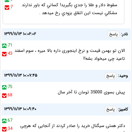
سقوط دلار و طلا را جدي بگيريد! كساني كه باور ندارند
7
مشكلي نيست اين اتفاق بزودي رخ ميدهد .
۱۳۹۹/۱۱/۱۳ ۱۰:۰۶:۰۲
نادر:
پاسخ
71
الان تو بهمن قیمت و نرخ اینجوری داره بالا میره ، سوم اسفند
43
تاعید چی میخواد بشه!!
۱۳۹۹/۱۱/۱۳ ۱۰:۰۷:۴۵
وحید:
پاسخ
75
پیش بسوی 35000 تومان تا آخر سال
68
۱۳۹۹/۱۱/۱۳ ۱۰:۰۹:۴۰
کامبیز:
پاسخ
67
دکتر همتی سیگنال خرید را صادر کردند از آنجایی که هرچی
34