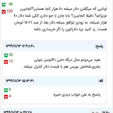
48
اونايى كه ميگفتن دلار ميشه ٤٠ هزار كجا هستن؟كجايين
100
عزيزانم؟ دقيقا كجايين؟ بابا جان با جو دادن الكى شما دلار ٤٠
هزار نميشه. به زودى توافق ميشه دلار بعد از عيد ١٦-١٥ تومان
هست. رد كنيد بره دلاراتون را اگر خريدارى باشه.
پاسخ:
۱۳۹۹/۱۱/۱۳ ۱۲:۴۸:۴۰
30
بعید می‌دونم سال دیگه حتی ۴۰تومن بتونی
15
بخری،شاخص بورس هم با قیمت دلار کنترل میشه.
۱۳۹۹/۱۱/۱۳ ۱۵:۱۳:۳۱
ali:
8
پاسخ به علی خواب دیدی خیره
4
۱۳۹۹/۱۱/۱۳ ۱۰:۴۶:۲۸
دقیقا:
پاسخ