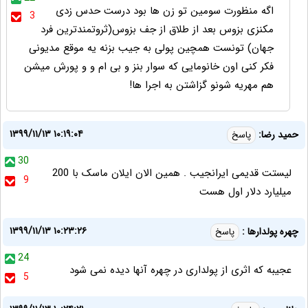
اگه منظورت سومین تو زن ها بود درست حدس زدی
3
مکنزی بزوس بعد از طلاق از جف بزوس(ثروتمندترین فرد
جهان) تونست همچین پولی به جیب بزنه یه موقع مدیونی
فکر کنی اون خانومایی که سوار بنز و بی ام و و پورش میشن
هم مهریه شونو گزاشتن به اجرا ها!
۱۳۹۹/۱۱/۱۳ ۱۰:۱۹:۰۴
حمید رضا:
پاسخ
30
لیستت قدیمی ایرانجیب . همین الان ایلان ماسک با 200
9
میلیارد دلار اول هست
۱۳۹۹/۱۱/۱۳ ۱۰:۲۳:۲۶
چهره پولدارها :
پاسخ
24
عجیبه که اثری از پولداری در چهره آنها دیده نمی شود
5