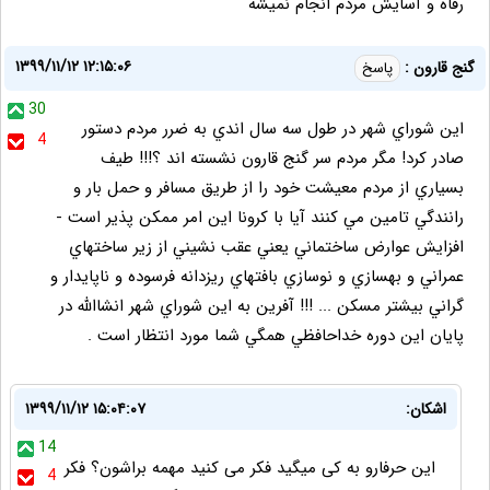
رفاه و آسایش مردم انجام نمیشه
۱۳۹۹/۱۱/۱۲ ۱۲:۱۵:۰۶
گنج قارون :
پاسخ
30
اين شوراي شهر در طول سه سال اندي به ضرر مردم دستور
4
صادر كرد! مگر مردم سر گنج قارون نشسته اند ؟!!! طيف
بسياري از مردم معيشت خود را از طريق مسافر و حمل بار و
رانندگي تامين مي كنند آيا با كرونا اين امر ممكن پذير است -
افزايش عوارض ساختماني يعني عقب نشيني از زير ساختهاي
عمراني و بهسازي و نوسازي بافتهاي ريزدانه فرسوده و ناپايدار و
گراني بيشتر مسكن ... !!! آفرين به اين شوراي شهر انشاالله در
پايان اين دوره خداحافظي همگي شما مورد انتظار است .
اشکان:
۱۳۹۹/۱۱/۱۲ ۱۵:۰۴:۰۷
14
این حرفارو به کی میگید فکر می کنید مهمه براشون؟ فکر
4