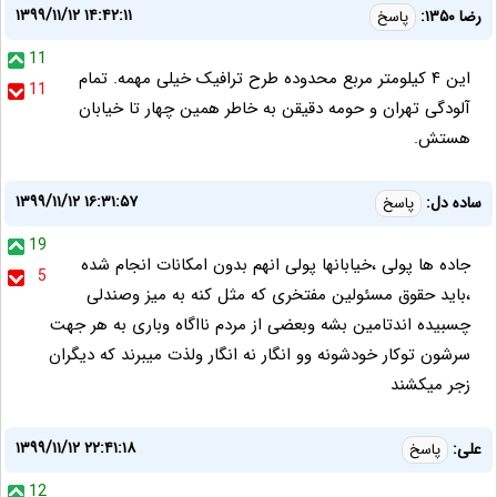
۱۳۹۹/۱۱/۱۲ ۱۴:۴۲:۱۱
رضا ۱۳۵۰:
پاسخ
11
این ۴ کیلومتر مربع محدوده طرح ترافیک خیلی مهمه. تمام
11
آلودگی تهران و حومه دقیقن به خاطر همین چهار تا خیابان
هستش.
۱۳۹۹/۱۱/۱۲ ۱۶:۳۱:۵۷
ساده دل:
پاسخ
19
جاده ها پولی ،خیابانها پولی انهم بدون امکانات انجام شده
5
،باید حقوق مسئولین مفتخری که مثل کنه به میز وصندلی
چسبیده اندتامین بشه وبعضی از مردم نااگاه وباری به هر جهت
سرشون توکار خودشونه وو انگار نه انگار ولذت میبرند که دیگران
زجر میکشند
۱۳۹۹/۱۱/۱۲ ۲۲:۴۱:۱۸
علی:
پاسخ
12