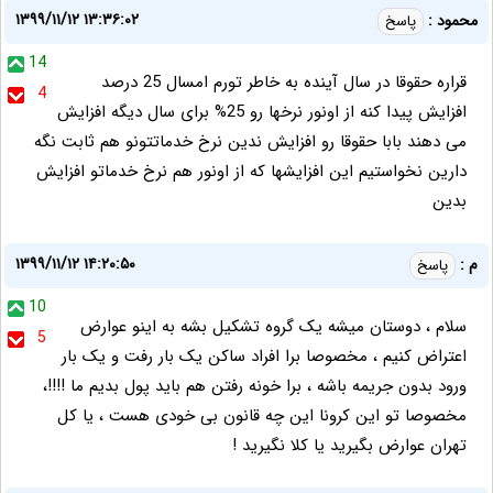
۱۳۹۹/۱۱/۱۲ ۱۳:۳۶:۰۲
محمود :
پاسخ
14
قراره حقوقا در سال آینده به خاطر تورم امسال 25 درصد
4
افزایش پیدا کنه از اونور نرخها رو 25% برای سال دیگه افزایش
می دهند بابا حقوقا رو افزایش ندین نرخ خدماتتونو هم ثابت نگه
دارین نخواستیم این افزایشها که از اونور هم نرخ خدماتو افزایش
بدین
۱۳۹۹/۱۱/۱۲ ۱۴:۲۰:۵۰
م :
پاسخ
10
سلام ، دوستان میشه یک گروه تشکیل بشه به اینو عوارض
5
اعتراض کنیم ، مخصوصا برا افراد ساکن یک بار رفت و یک بار
ورود بدون جریمه باشه ، برا خونه رفتن هم باید پول بدیم ما !!!!،
مخصوصا تو این کرونا این چه قانون بی خودی هست ، یا کل
تهران عوارض بگیرید یا کلا نگیرید !