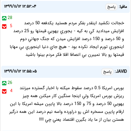
۱۳۹۹/۱۱/۱۲ ۱۲:۵۲:۰۴
مافيا:
پاسخ
28
خجالت نكشيد اينقدر بفكر مردم هستيد يكدفعه 50 درصد
5
افزايش ميداديد كي به كيه - يجوري يهويي قيمتها رو 25 درصد
و 50 درصد و 150 درصد افزايش ميدن كه جنگ جهاني دوم
اينجوري تورم ايجاد نكرده بود - هيچ جاي دنيا اينجوري بي مهابا
قيمتها رو بالا نميبرن بي انصافا اقلا فكر مردم بينوا باشيد
۱۳۹۹/۱۱/۱۲ ۱۲:۵۵:۰۵
JAVID:
پاسخ
26
بورس امريكا 0.5 درصد سقوط ميكنه با اخبار گسترده ميزنند
4
ريزش بورس امريكا ولي اينجا سنگين كار ميكنن همه چيز
يهويي 50 درصد و 75 و 150 درصد بالا پايين ميشه امريكا با اين
ارقام پايين مسخره اش رو دراورده واسه نيم درصد اين همه درگير
هستن بيان از ما ياد بگيرن اقتصاد يعني چي !!!!