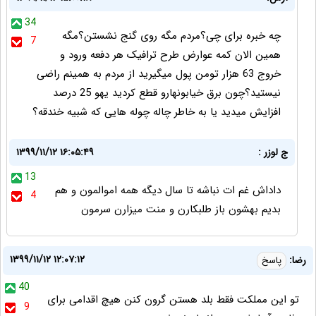
34
چه خبره برای چی؟مردم مگه روی گنج نشستن؟مگه
7
همین الان کمه عوارض طرح ترافیک هر دفعه ورود و
خروج 63 هزار تومن پول میگیرید از مردم به همینم راضی
نیستید؟چون برق خیابونهارو قطع کردید یهو 25 درصد
افزایش میدید یا به خاطر چاله چوله هایی که شبیه خندقه؟
ج لوزر :
۱۳۹۹/۱۱/۱۲ ۱۶:۰۵:۴۹
13
داداش غم ات نباشه تا سال دیگه همه اموالمون و هم
4
بدیم بهشون باز طلبکارن و منت میزارن سرمون
۱۳۹۹/۱۱/۱۲ ۱۲:۰۷:۱۲
رضا:
پاسخ
40
تو این مملکت فقط بلد هستن گرون کنن هیچ اقدامی برای
9