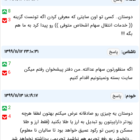
8
دوستان.. کسی تو اون سایتی که معرفی کردن اگه تونست گزینه
3
(( خدمات انتقال سهام اشخاص متوفی )) رو پیدا کرد به ما هم
بگه !!!
۱۳۹۹/۱۱/۱۲ ۲۳:۱۰:۳۱
ناشناس:
پاسخ
7
اگه منظورتون سهام عدالته..من دفتر پیشخوان رفتم میگن
6
سایت بسته ونمیتونیم اقدام کنیم.
۱۳۹۹/۱۱/۱۳ ۱۸:۱۹:۱۷
خودم:
پاسخ
2
دوستان یه چیزی رو صادقانه عرض میکنم بهتون لطفا هرچه
4
زودتر داراییتون رو تبدیل به ارز یا طلا بکنید (فقط ارز و طلا
مسکن و زمین تو رکود عمیق خواهد بود تا سالیان نا معلوم)
...دلخوش به رفع تحریم هم نباشید تحریمی برداشته نخواهد شد