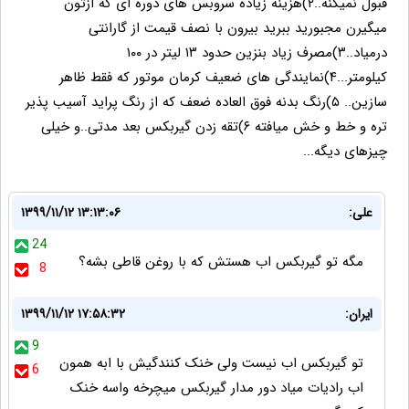
قبول نمیکنه..۲)هزینه زیاده سروبس های دوره ای که ازتون
میگیرن مجبورید ببرید بیرون با نصف قیمت از گارانتی
درمیاد..۳)مصرف زیاد بنزین حدود ۱۳ لیتر در ۱۰۰
کیلومتر...۴)نمایندگی های ضعیف کرمان موتور که فقط ظاهر
سازین.. ۵)رنگ بدنه فوق العاده ضعف که از رنگ پراید آسیب پذیر
تره و خط و خش میافته ۶)تقه زدن گیربکس بعد مدتی..و خیلی
چیزهای دیگه...
علی:
۱۳۹۹/۱۱/۱۲ ۱۳:۱۳:۰۶
24
مگه تو گیربکس اب هستش که با روغن قاطی بشه؟
8
ایران:
۱۳۹۹/۱۱/۱۲ ۱۷:۵۸:۳۲
9
تو گیربکس اب نیست ولی خنک کنندگیش با ابه همون
6
اب رادیات میاد دور مدار گیربکس میچرخه واسه خنک