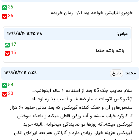
35
خودرو افزایشی خواهد بود الان زمان خریده
36
عباس:
۱۳۹۹/۱۱/۱۲ ۱۱:۴۵:۳۸
17
باشه باشه حتما
15
۱۳۹۹/۱۱/۱۲ ۱۱:۰۱:۵۹
محمد:
پاسخ
54
سلام معایب جک s5 بعد از استفاده ۲ ساله اینجانب...
30
۱)گیربکس اتومات بسیار ضعیف و آسیب پذیره ازجمله
سنسورهای آن و خنک کننده گیربکس که بعد مدتی حدود ۶۰ هزار
تا کارکرد خراب میشه و آب روغن قاطی میکنه و باعث سوختن
گیربکس میشه..که روزها تو نمایندگی میخوابه ..البته خرید
گیربکس هزینه خیلی زیادی داره و گارانتی هم بعد ایرادای الکی