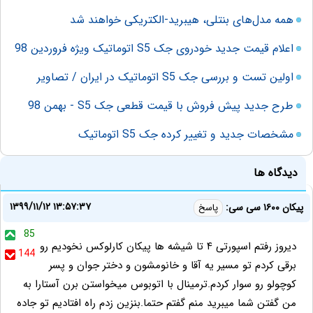
همه مدل‌های بنتلی، هیبرید-الکتریکی خواهند شد
اعلام قیمت جدید خودروی جک S5 اتوماتیک ویژه فروردین 98
اولین تست و بررسی جک S5 اتوماتیک در ایران / تصاویر
طرح جدید پیش فروش با قیمت قطعی جک S5 - بهمن 98
مشخصات جدید و تغییر کرده جک S5 اتوماتیک
دیدگاه ها
۱۳۹۹/۱۱/۱۲ ۱۳:۵۷:۳۷
پیکان ١۶٠٠ سی سی:
پاسخ
85
دیروز رفتم اسپورتی ۴ تا شیشه ها پیکان کارلوکس نخودیم رو
144
برقی کردم تو مسیر یه آقا و خانومشون و دختر جوان و پسر
کوچولو رو سوار کردم.ترمینال با اتوبوس میخواستن برن آستارا به
من گفتن شما میبرید منم گفتم حتما.بنزین زدم راه افتادیم تو جاده