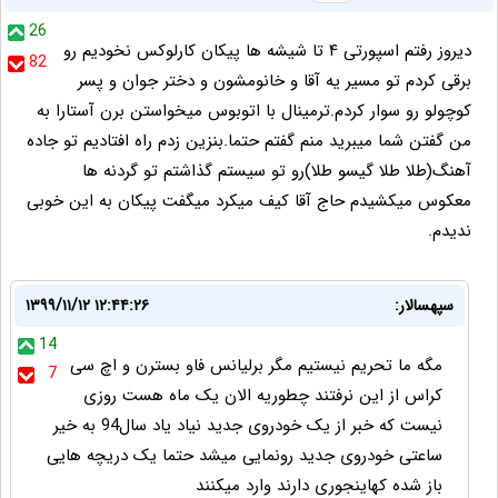
26
دیروز رفتم اسپورتی ۴ تا شیشه ها پیکان کارلوکس نخودیم رو
82
برقی کردم تو مسیر یه آقا و خانومشون و دختر جوان و پسر
کوچولو رو سوار کردم.ترمینال با اتوبوس میخواستن برن آستارا به
من گفتن شما میبرید منم گفتم حتما.بنزین زدم راه افتادیم تو جاده
آهنگ(طلا طلا گیسو طلا)رو تو سیستم گذاشتم تو گردنه ها
معکوس میکشیدم حاج آقا کیف میکرد میگفت پیکان به این خوبی
ندیدم.
سپهسالار:
۱۳۹۹/۱۱/۱۲ ۱۲:۴۴:۲۶
14
مگه ما تحریم نیستیم مگر برلیانس فاو بسترن و اچ سی
7
کراس از این نرفتند چطوریه الان یک ماه هست روزی
نیست که خبر از یک خودروی جدید نیاد یاد سال94 به خیر
ساعتی خودروی جدید رونمایی میشد حتما یک دریچه هایی
باز شده کهاینجوری دارند وارد میکنند