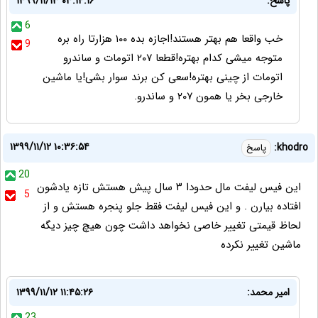
پاسخ:
۱۳۹۹/۱۱/۱۳ ۰۳:۱۴:۱۶
6
خب واقعا هم بهتر هستند!اجازه بده ۱۰۰ هزارتا راه بره
9
متوجه میشی کدام بهتره!قطعا ۲۰۷ اتومات و ساندرو
اتومات از چینی بهتره!سعی کن برند سوار بشی!یا ماشین
خارجی بخر یا همون ۲۰۷ و ساندرو.
۱۳۹۹/۱۱/۱۲ ۱۰:۳۶:۵۴
khodro:
پاسخ
20
این فیس لیفت مال حدودا ۳ سال پیش هستش تازه یادشون
5
افتاده بیارن . و این فیس لیفت فقط جلو پنجره هستش و از
لحاظ قیمتی تغییر خاصی نخواهد داشت چون هیچ چیز دیگه
ماشین تغییر نکرده
امیر محمد:
۱۳۹۹/۱۱/۱۲ ۱۱:۴۵:۲۶
23