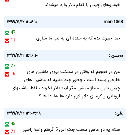
خودروهای چینی با کدام دلار وارد میشوند
۱۳۹۹/۱۱/۱۲ ۱۱:۰۶:۱۰
mani1368:
47
خدا خیرت بده که یه خنده ای به لب ما میاری
11
محسن :
۱۳۹۹/۱۱/۱۲ ۱۱:۲۶:۱۰
27
من در تعجبم که وقتی در مملکت بروی ماشین های
6
خارجی بسته است ، چطور چند وقتیه که ماشین های
چینی دارن منتاژ میشن مگر اینه دلار نخرده ، فقط ماشینهای
اروپایی و کره ای دلار لازم داره ها ها ها ها ؟
علی:
۱۳۹۹/۱۱/۱۲ ۱۳:۰۷:۲۸
45
سلام یه دو ماهی هست جک اس 5 گرفتم واقعا راضی
71