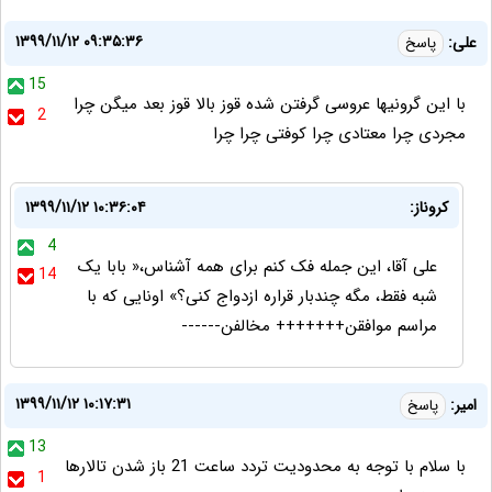
۱۳۹۹/۱۱/۱۲ ۰۹:۳۵:۳۶
علی:
پاسخ
15
با این گرونیها عروسی گرفتن شده قوز بالا قوز بعد میگن چرا
2
مجردی چرا معتادی چرا کوفتی چرا چرا
کروناز:
۱۳۹۹/۱۱/۱۲ ۱۰:۳۶:۰۴
4
علی آقا، این جمله فک کنم برای همه آشناس،« بابا یک
14
شبه فقط، مگه چندبار قراره ازدواج کنی؟» اونایی که با
مراسم موافقن+++++++ مخالفن------
۱۳۹۹/۱۱/۱۲ ۱۰:۱۷:۳۱
امیر:
پاسخ
13
با سلام با توجه به محدودیت تردد ساعت 21 باز شدن تالارها
1