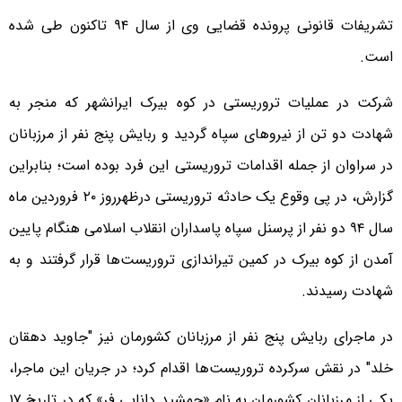
تشریفات قانونی پرونده قضایی وی از سال ۹۴ تاکنون طی شده
است.
شرکت در عملیات تروریستی در کوه بیرک ایرانشهر که منجر به
شهادت دو تن از نیروهای سپاه گردید و ربایش پنج نفر از مرزبانان
در سراوان از جمله اقدامات تروریستی این فرد بوده است؛ بنابراین
گزارش، در پی وقوع یک حادثه تروریستی درظهرروز ۲۰ فروردین ماه
سال ۹۴ دو نفر از پرسنل سپاه پاسداران انقلاب اسلامی هنگام پایین
آمدن از کوه بیرک در کمین تیراندازی تروریست‌ها قرار گرفتند و به
شهادت رسیدند.
در ماجرای ربایش پنج نفر از مرزبانان کشورمان نیز "جاوید دهقان
خلد" در نقش سرکرده تروریست‌ها اقدام کرد؛ در جریان این ماجرا،
یکی از مرزبانان کشورمان به نام «جمشید دانایی فر» که در تاریخ ۱۷