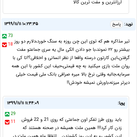
ارزانترين و مفت ترين كالا
۱۳۹۹/۱۱/۱۱ ۱۰:۲۳:۳۵
نوید:
پاسخ
73
تیر مذاکره هم که توی این چن روزه به سنگ خورد،دلارم دو روز
18
بیشتر رو ۲۲ نموند،با جو دادن الکی مال یه سری جماعتو مفت
گرفتن،این کارتون درسته واقعا از نظر انسانی و اخلاقی؟!تا کی با
روان ملت بازی میکنید به چه قیمتی،حیف این کشور با این همه
سرمایه,جالبه وقتی نرخ بالا میره صرافی بانک ملی قیمت خیلی
دیرتر میزنه،باورش نمیشه خودش!!
پویا:
۱۳۹۹/۱۱/۱۱ ۱۱:۴۴:۰۹
29
باید روی طرز تفکر اون جماعتی که روی 21 و 22 فروش
11
زدن کار کرد!!! همین ملت همیشه در صحنه هستند که
این کشور رو به این روز کشوندن... اتفاقا ماه همین ملت در