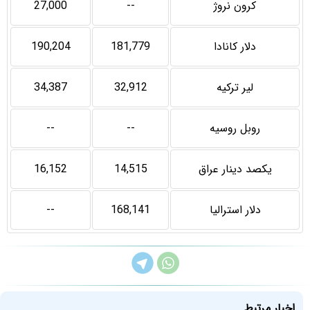
کرون نروژ
--
27,000
دلار کانادا
181,779
190,204
لیر ترکیه
32,912
34,387
روبل روسيه
--
--
يکصد دينار عراق
14,515
16,152
دلار استرالیا
168,141
--
اخبار مرتبط