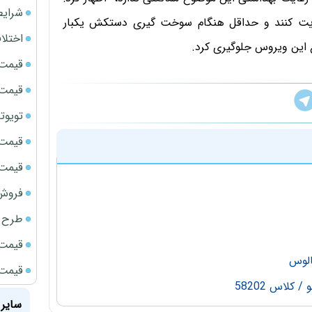
شرایط
عایت کنند و حداقل هنگام سوخت گیری دستکش یکبار
اختلا
ع این ویروس جلوگیری کرد.
قیمت سک
قیمت ج
تویوتا bZ5 برای نخستین بار وارد بازار ای
قیمت سکه
قیمت سک
فروش فور
طرح ج
قیمت سک
الوس
قیمت سک
سایر 