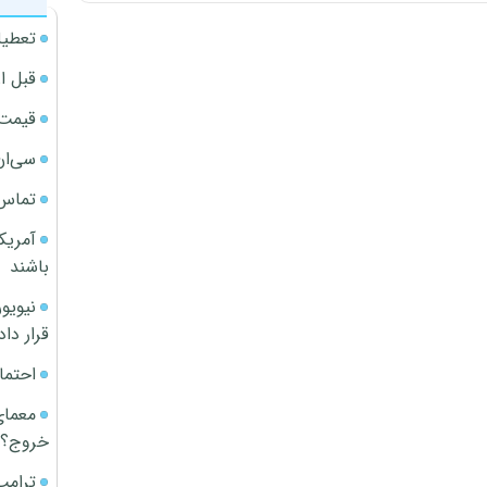
تعطیل
قبل ا
قیمت آپار
سی‌ان
تماس 
آمریک
باشند
قرار داد
احتما
معمای
خروج؟
ترامپ