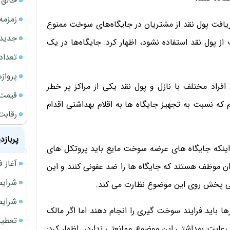
خالق ChatGPT زیر ذره‌بین وزارت دادگستری آمر
زمزمه
دریافت پول نقد از مشتریان در جایگاه‌های سوخت ممنوع
جدیدتر
 پول نقد استفاده نشود، اظهار کرد: جایگاه‌ها در یک
تعداد
پروازهای 
فراد مختلف با نازل و پول نقد یکی از مراکز پر خطر
قیمت سکه
 که نسبت به تجهیز جایگاه ها به اقلام بهداشتی اقدام
رقابت
پربازد
ینکه جایگاه های عرضه سوخت مایع باید پروتکل های
آغاز فروش فوری 
ران موظف هستند که جایگاه ها را ضد عفونی کنند و این
شرایط فروش 
ی پخش روی این موضوع نظارت می کند.
شرایط فرو
رها باید فرایند سوخت گیری را انجام دهند اما اگر مالک
تعطیلی ادا
ایت بهداشتی این موضوع ممانعتی ندارد، اظهار کرد: