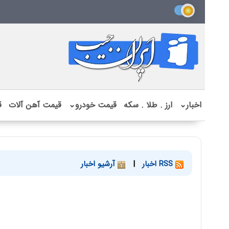
اخبار
⌄
ارز . طلا . سکه
قیمت خودرو
⌄
قیمت آهن آلات
ق
RSS اخبار
|
آرشیو اخبار