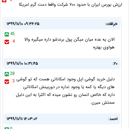
ارزش بورس ایران با حدود ۷۰۰ شرکت واقعا دمت گرم امریکا
خرافات:
۱۳۹۹/۱۱/۱۰ ۰۹:۳۶:۲۵
45
الان یه عده میان میگن پول برندشو داره میگیره والا
4
هواوی بهتره
۱۳۹۹/۱۱/۱۰ ۱۰:۳۱:۴۵
٢٠:
28
دلیل خرید گوشی اپل وجود امکاناتی هست که تو گوشی
3
های دیگه یا کمه یا وجود نداره در دوربینش امکاناتی
داره که خالص انسان رو نشون میده که اکثرا به این دلیل
سمتش میرن.
احمد:
۱۳۹۹/۱۱/۱۱ ۱۶:۰۳:۰۲