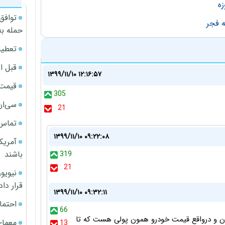
توافق
حمله به
تعطیل
قبل ا
۱۳۹۹/۱۱/۱۰ ۱۲:۱۶:۵۷
قیمت آپار
305
سی‌ان
21
تماس 
۱۳۹۹/۱۱/۱۰ ۰۹:۲۲:۰۸
آمریک
باشند
319
21
قرار داد
۱۳۹۹/۱۱/۱۰ ۰۹:۳۲:۱۱
احتما
66
يرن و درواقع قيمت خودرو همون پولى هست كه تا
معمای
13