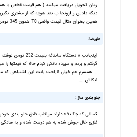
زمان تحويل دريافت ميكنند ( هم قيمت قطعى يا هم قي
ديگه دادين و ازونجا ب بعد هرچه كه از مشترى بگيرن
همين بعنوان مثال قيمت واقعى T8 همون 345 تومن هست مابقيش سود شركت
عليرضا:
اينجانب ٨ دستگاه سانت
گرفتم و بردم و سپرده بانكى كردم حالا كه قيمتها را
... همسرم هم خيلى ناراحت بابت اين اشتباهى كه 
ايكاش ....
جلو بندی ساز :
کسانی که جک s5 دارند مواظب طَبَق جلو بن
فلزی خال جوش شده به هم درست شده و به سادگی خم می شود واقعاً 