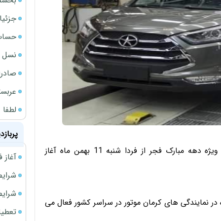
بخشنامه ف
جزئیا
حساب‌
نسل ج
صادرا
عربست
لطفا د
پربازد
طرح جدید پیش فروش 3 محصول شرکت کرمان موتور ویژه دهه مبارک فجر از فردا شنبه 11 بهمن ماه آغاز
آغاز فروش فوری 
شرایط فروش 
شرایط فرو
وز شنبه 11 بهمن ماه لغایت 22 بهمن ماه در نمایندگی های کرمان موتور در سراسر کشور فعال می
تعطیلی ادا