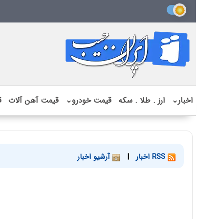
اخبار
⌄
ارز . طلا . سکه
قیمت خودرو
⌄
قیمت آهن آلات
ق
RSS اخبار
|
آرشیو اخبار