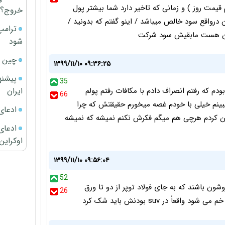
مت روز ) و زمانى كه تاخير دارد شما بيشتر پول
خروج؟
 درواقع سود خالص ميباشد / اينو گفتم كه بدونيد /
ترامپ
شود
چین ا
۱۳۹۹/۱۱/۱۰ ۰۹:۳۶:۲۵
پیشنه
35
ایران
افه بقيمت 232 تومن نوشته بودم كه رفتم انصراف دادم با مكافات رفتم پولم
66
 ميبينم خيلى با خودم غصه ميخورم حقيقتش كه چرا
ادعای
من كردم هرچى هم ميگم فكرش نكنم نميشه كه نميشه
ادعای 
اوکراین
۱۳۹۹/۱۱/۱۰ ۰۹:۵۶:۰۴
52
دی خودروشون باشند که به جای فولاد توپر از دو تا ورق
26
در suv بودنش باید شک کرد