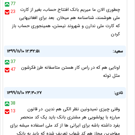
77
چطوری الان ما میریم بانک افتتاح حساب، بغیر از کارت
23
ملی هوشمند، شناسنامه هم میخان. بعد برای افغانیهایی
که کارت ملی ندارن و شهروند نیستن، همینجوری حساب باز
کردن
سعید:
۱۳۹۹/۱۱/۱۰ ۱۲:۳۲:۵۱
37
اونایی هم که در راس کار هستن متاسفانه طرز فکرشون
47
مثل توئه
نادی:
۱۳۹۹/۱۱/۱۰ ۲۳:۳۰:۲۷
38
وقتی چیزی نمیدونین نظر الکی هم ندین. در قانون
13
مبارزه با پولشویی هر مشتری بانک باید یک کد منحصر
بفرد داشته باشه برای ایرانی ها از کد ملی اسنفاده میشه برای
مهاجرین مجاز هم کد شهاب تعریف شده که باید به بانک