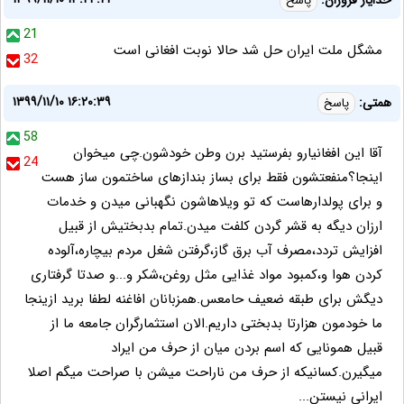
خدایار فروزان:
پاسخ
21
مشگل ملت ایران حل شد حالا نوبت افغانی است
32
۱۳۹۹/۱۱/۱۰ ۱۶:۲۰:۳۹
همتی:
پاسخ
58
آقا این افغانیارو بفرستید برن وطن خودشون.چی میخوان
24
اینجا؟منفعتشون فقط برای بساز بندازهای ساختمون ساز هست
و برای پولدارهاست که تو ویلاهاشون نگهبانی میدن و خدمات
ارزان دیگه به قشر گردن کلفت میدن.تمام بدبختیش از قبیل
افزایش تردد،مصرف آب برق گاز،گرفتن شغل مردم بیچاره،آلوده
کردن هوا و،کمبود مواد غذایی مثل روغن،شکر و...و صدتا گرفتاری
دیگش برای طبقه ضعیف حامعس.همزبانان افاغنه لطفا برید ازینجا
ما خودمون هزارتا بدبختی داریم.الان استثمارگران جامعه ما از
قبیل همونایی که اسم بردن میان از حرف من ایراد
میگیرن.کسانیکه از حرف من ناراحت میشن با صراحت میگم اصلا
ایرانی نیستن...