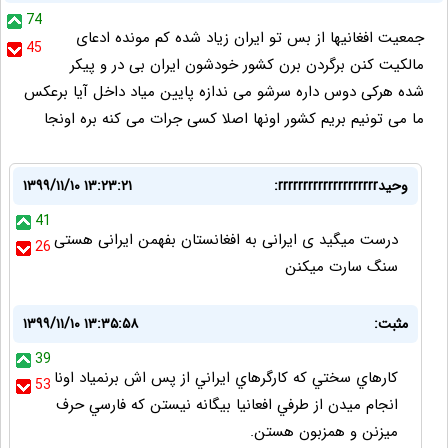
74
جمعیت افغانیها از بس تو ایران زیاد شده کم مونده ادعای
45
مالکیت کنن برگردن برن کشور خودشون ایران بی در و پیکر
شده هرکی دوس داره سرشو می ندازه پایین میاد داخل آیا برعکس
ما می تونیم بریم کشور اونها اصلا کسی جرات می کنه بره اونجا
وحیدrrrrrrrrrrrrrrrrrrrr:
۱۳۹۹/۱۱/۱۰ ۱۳:۲۳:۲۱
41
درست میگید ی ایرانی به افغانستان بفهمن ایرانی هستی
26
سنگ سارت میکنن
مثبت:
۱۳۹۹/۱۱/۱۰ ۱۳:۳۵:۵۸
39
كارهاي سختي كه كارگرهاي ايراني از پس اش برنمياد اونا
53
انجام ميدن از طرفي افعانيا بيگانه نيستن كه فارسي حرف
ميزنن و همزبون هستن.