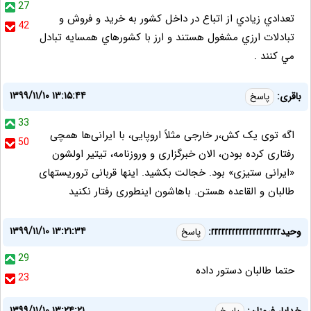
27
تعدادي زيادي از اتباع در داخل كشور به خريد و فروش و
42
تبادلات ارزي مشغول هستند و ارز با كشورهاي همسايه تبادل
مي كنند .
۱۳۹۹/۱۱/۱۰ ۱۳:۱۵:۴۴
باقری:
پاسخ
33
اگه توی یک کش،ر خارجی مثلاً اروپایی، با ایرانی‌ها همچی
50
رفتاری کرده بودن، الان خبرگزاری و وروزنامه، تیتیر اولشون
«ایرانی ستیزی» بود. خجالت بکشید. اینها قربانی تروریستهای
طالبان و القاعده هستن. باهاشون اینطوری رفتار نکنید
۱۳۹۹/۱۱/۱۰ ۱۳:۲۱:۳۴
وحیدrrrrrrrrrrrrrrrrrrrr:
پاسخ
29
حتما طالبان دستور داده
23
۱۳۹۹/۱۱/۱۰ ۱۳:۲۴:۲۱