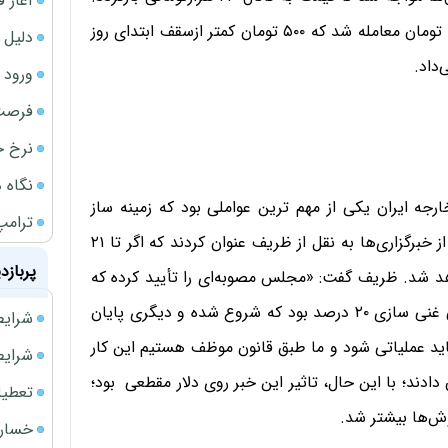
آغاز فروش فوری 
ساعت ۳ بعدازظهر دلار در بازار آزاد با قیمت ۲۳ هزار و ۷۰۰ تومان معامله شد که ۵۰۰ تومان کمتر ازسقف ابتدای روز
دلیل 
ورود سه 
فرصت‌
نرخ ج
نگاه د
رجه ایران یکی از مهم ترین عواملی بود که زمینه ساز
ترامپ
افزایش قیمت‌ها در بازار ارز شد. اواخر روز سه‌شنبه، برخی از خبرگزاری‌ها به نقل از ظریف عنوان کردند که اگر تا ۲۱
پربازد
قف خواهد شد. ظریف گفت: «مجلس مصوبه‌ای را تأیید کرده که
طبق آن موظف هستیم برخی اقدامات را انجام دهیم. یکی غنی سازی ۲۰ درصد بود که شروع شده و دیگری پایان
شرایط فروش 
پروتکل الحاقی است که از ۲۱ تا ۲۳ فوریه باید عملیاتی شود و ما طبق قانون موظف هستیم این کار
شرایط فرو
دادند؛ با این حال، تاثیر این خبر روی دلار مقطعی بود؛
تعطیلی ادا
وش‌ها بیشتر شد.
خسارت