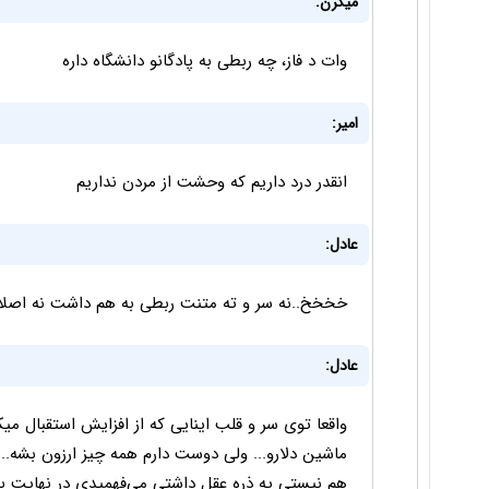
میگرن:
وات د فاز، چه ربطی به پادگانو دانشگاه داره
امیر:
انقدر درد داریم که وحشت از مردن نداریم
عادل:
خخخخ..نه سر و ته متنت ربطی به هم داشت نه اصلا
عادل:
واقعا توی سر و قلب اینایی که از افزایش استقبال م
ماشین دلارو... ولی دوست دارم همه چیز ارزون بشه...یه
هم نیستی یه ذره عقل داشتی می‌فهمیدی در نهایت 