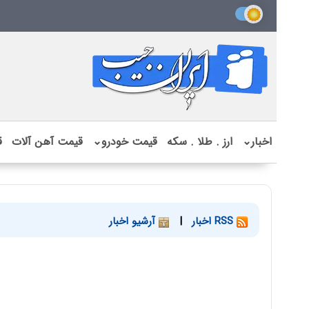
اخبار
⌄
ارز . طلا . سکه
قیمت خودرو
⌄
قیمت آهن آلات
ق
RSS اخبار
|
آرشیو اخبار