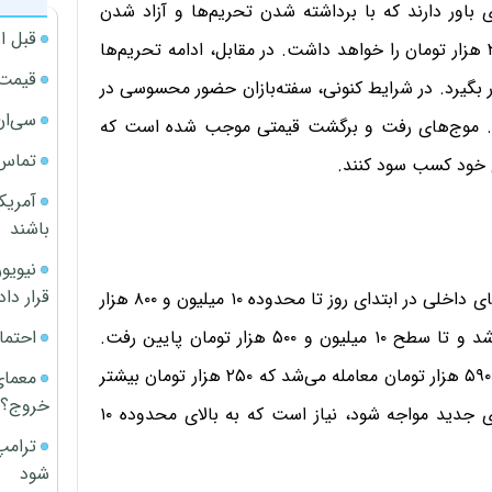
 باور دارند که با برداشته شدن تحریم‌ها و آزاد شدن
قبل ا
منابع ارزی بلوکه شده ایران، قیمت دلار توان نزول تا زیر ۲۰ هزار تومان را خواهد داشت. در مقابل، ادامه تحریم‌ها
قیمت آپار
ر بگیرد. در شرایط کنونی، سفته‌بازان حضور محسوسی در
سی‌ان
 است. موج‌های رفت و برگشت قیمتی موجب شده است که
تماس 
ی خود کسب سود کنند.
آمریک
باشند
قرار داد
وضعیت بازار سکه در روز چهارشنبه پرنوسان بود؛ فلز گرانبهای داخلی در ابتدای روز تا محدوده ۱۰ میلیون و ۸۰۰ هزار
احتما
تومانی رشد کرد، ولی در ادامه روز با فشار فروش مواجه شد و تا سطح ۱۰ میلیون و ۵۰۰ هزار تومان پایین رفت.
ساعت ۳ بعدازظهر در بازار آزاد، سکه با قیمت ۱۰ میلیون و ۵۹۰ هزار تومان معامله می‌شد که ۲۵۰ هزار تومان بیشتر
معمای
خروج؟
از روز سه‌شنبه بود. سکه برای اینکه بتواند با ورود تقاضای جدید مواجه شود، نیاز است که به بالای محدوده ۱۰
ترامپ
شود