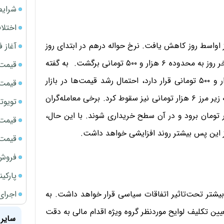
شرایط
اختلا
 از اواسط روز کاهش یافت. نرخ حواله درهم در ابتدای روز
آغاز فروش فوری 
تا بالای محدوده ۶ هزار و ۶۰۰ تومانی رشد کرد، ولی در اواخر روز به محدوده ۶ هزار و ۵۰۰ تومانی برگشت. به گفته
قیمت سک
فعالان، تا زمانی که نرخ حواله درهم بالای محدوده ۶ هزار و ۵۰۰ تومانی قرار دارد، احتمال رشد قیمت‌ها در بازار
قیمت سک
وجود خواهد داشت. نرخ حواله درهم هفته گذشته حتی به زیر مرز ۶ هزار تومانی نیز سقوط کرد. برخی معامله‌گران
تویوتا bZ5 برای نخستین بار وارد بازار ای
ر آن هستند که درهم یک‌بار دیگر به زیر مرز ۶ هزار تومان برود و در آن سطح خریداری شوند. با این حال،
قیمت سک
ز این پس بیشتر روند افزایشی خواهد داشت.
قیمت ج
فروش فور
پارکی
اجرای
ده بیشتر تحت‌تاثیر اتفاقات سیاسی قرار خواهد داشت. به
تعیین تکلیف لوایح موردنظر گروه ویژه اقدام مالی به دقت
سایر 