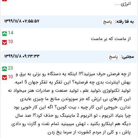
انرژی.....
۱۳۹۹/۱۱/۸ ۰۷:۵۵:۵۷
به فنا رفته:
پاسخ
14
از ماست که بر ماست
10
۱۳۹۹/۱۱/۸ ۰۹:۲۳:۳۳
مجتبی:
پاسخ
23
از چه فرصتی حرف میزنید؟!! اینکه یه دستگاه رو بزنی به برق و
10
بهش اینترنت بدی چه فرصتیه؟ این تفکر یه تفکر جهان 5 امیه.
تولید تکنولوژی ،تولید علم ، تولید صنعت و صادرات هنر میخواد نه
این کارهای بی ارزش که جز سوزوندن منابع ما چیزی عایدی
ندارن. خروجی این کار چیه ، بیت کوین؟ اگه این کار خوبی بود
چرا بنیاد اتریوم ، تو اتریوم 2 ماینینگ رو حذف کرد؟! صد سال
دیگه هم اینکارو بکنید ، تهش میبینید تمام نفت و گازت رو دادی
پاش ، و کلی از مردم کشورت از سرما یخ زدن.