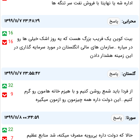
اداره شه یا نهایتا با فروش نفت سر تنگه ها
۱۳۹۹/۱۱/۷ ۲۳:۴۸:۲۹
محرابی:
پاسخ
16
بیت کوین یک فریب بزرگ هست که یه روز اشک خیلی ها رو
16
در میاره ..سازمان های مالی انگلستان در مورد سرمایه گذاری در
این زمینه هشدار دادن
۱۳۹۹/۱۱/۷ ۲۳:۵۵:۴۲
گلستان:
پاسخ
32
از فردا باید شمع روشن کنیم و با هیزم خانه هامون رو گرم
9
کنیم...این دولت داره همه چیزمون رو ازمون میگیره
۱۳۹۹/۱۱/۸ ۰۰:۳۴:۵۹
سورنا:
پاسخ
22
حالا که دولت داره بی‌رویه مصرف میکنه، شد منابع عظیم
7