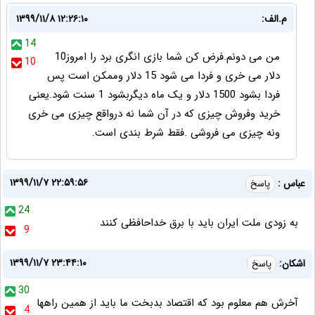
م.الف:
۱۳۹۹/۱۱/۸ ۱۲:۲۶:۱۰
14
من می دونم.فرض کن شما بازی انگری برد را امروز10
10
دلار می خری و فردا می شود 15 دلار وممکن است پس
فردا بشود 1500 دلار و یک ماه دیگربشود 1 سنت شود.یعنی
خرید وفروش چیزی که در آن شما نه درواقع چیزی می خری
ونه چیزی می فروشی .فقط شرط بندی است.
۱۳۹۹/۱۱/۷ ۲۲:۵۹:۵۶
عباس :
پاسخ
24
به زودی ملت ایران باید با برق خداحافظی کنند
9
۱۳۹۹/۱۱/۷ ۲۳:۴۴:۱۰
اشکان:
پاسخ
30
آخرش هم معلوم بود که اقتصاد بدبخت ما باید از همین راهها
4