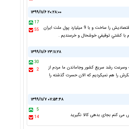
۱۳۹۹/۱۱/۶ ۲۰:۲۸:۰۰
17
كره جنوبي با پول نفت ايران زير ساختهاي تجاري و اقتصاديش را ساخت و با 9 ميليارد پول ملت ايران
55
م با كشتي توقيفي خوشحال و خرسنديم .
۱۳۹۹/۱۱/۶ ۲۳:۱۱:۲۸
30
 وسرعت رشد سریع کشور وجاماندن ما مردم از
2
کرش را هم نمیکردیم که الان حسرت گذشته را
۱۳۹۹/۱۱/۷ ۰۷:۵۴:۴۸
5
ش می کنم بجای بدهی کالا نگیرید
14