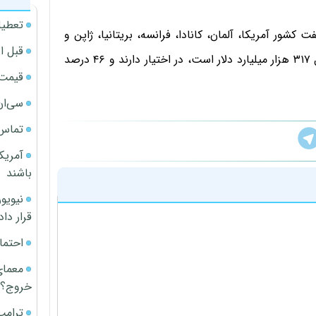
تعطیل
لمللی پول هفت کشور آمریکا، آلمان، کانادا، فرانسه، بریتانیا، ژاپن و
قبل ا
ایتالیا در مجموع ۵۸ درصد ثروت خالص جهان را که معادل ۳۱۷ هزار میلیارد دلار است، در اختیار دارند و ۴۶ درصد
قیمت آپار
سی‌ان
تماس 
آمریک
باشند
قرار داد
احتما
معمای
خروج؟
ترامپ