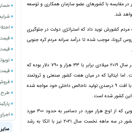
کشور در مقایسه با کشورهای عضو سازمان همکاری و توسعه
خسارت
واهد شد.
شرایط
اختلا
مردم کشورش نوید داد که استراتژی دولت در جلوگیری
قیمت سک
وس کرونا، موجب شده تا درآمد سرانه مردم کره جنوبی
قیمت ج
تویوتا bZ5 برای نخستین بار وارد بازار ای
بر اساس داده‌های بانک جهانی، درآمد سرانه کره جنوبی در سال ۲۰۱۹ میلادی برابر با ۳۳ هزار و ۷۹۰ دلار بوده که
قیمت سک
آمد سرانه ایتالیا با ۳۴ هزار و ۵۳۰ دلار است. اما ایتالیا که در میان هفت کشور صنعتی و ثروتمند
فروش فور
جهان پایین‌ترین درآمد سرانه را دارد، در سال ۲۰۲۰ میلادی با افت ۹ درصدی تولید ناخالص داخلی خود مواجه شده
طرح ج
 این کشور شده است.
پارکی
با کاهش موارد روزانه ابتلا به بیماری کووید-۱۹ در کره جنوبی که از اوج هزار مورد در دسامبر به حدود ۳۰۰ مورد
اجرای
رسیده، این امیدواری وجود دارد که رونق اقتصادی این کشور در سه ماهه نخست سال ۲۰۲۱ نیز با اتکا به رشد
سایر 