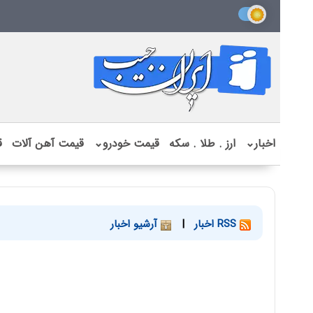
اخبار
⌄
ارز . طلا . سکه
قیمت خودرو
⌄
قیمت آهن آلات
ق
RSS اخبار
|
آرشیو اخبار