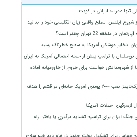
ی تنها مدرسه ایرانی در کویت
ز شروع آیلتس، سطح واقعی زبان انگلیسی خود را بدانید
تمان در منطقه 22 تهران چقدر است؟
‌ان: ذخایر موشکی آمریکا به سطح خطرناک رسید
بن‌سلمان با ترامپ پیش از حمله احتمالی آمریکا به ایران
ا از شهروندانش خواست برای خروج از خاورمیانه آماده
نیویورک‌تایمز: بمب ۲۰۰۰ پوندی آمریکا خانه‌ای در قشم را هدف
ل ازسرگیری حملات آمریکا
 جنگ ایران برای ترامپ؛ تشدید درگیری یا یافتن راه
: حماس برای تشکیل دولت جدید در غزه باید خلع سلاح