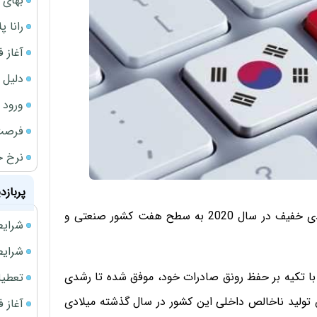
بهای 
رانا پ
آغاز فروش فوری 
دلیل 
ورود سه 
فرصت‌
نرخ ج
پربازد
درآمد سرانه کره جنوبی به دلیل متحمل شدن رکود اقتصادی خفیف در سال 2020 به سطح هفت کشور صنعتی و
شرایط فروش 
شرایط فرو
 در سه ماهه پایانی سال ۲۰۲۰ میلادی و با تکیه بر حفظ رونق صادرات خود، موفق شده تا رشدی
تعطیلی ادا
کاهش تولید ناخالص داخلی این کشور در سال گذشته میلادی
آغاز فروش فوری 