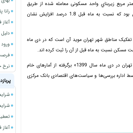
بهای 
 مربع زيربناي واحد مسکونی معامله شده از طريق
رانا پ
بنگاه‌هاي معاملات ملکی شهر تهران، 273.9 ميليون ريال بود که نسبت به ماه قبل 1.8 درصد افزایش نشان
آغاز فروش فوری 
دلیل 
فکیک مناطق شهر تهران موید آن است که در دی ماه
ورود سه 
فرصت‌
گفتنی است، «گزارش تحولات بازار معاملات مسکن شهر تهران در دی ماه سال 1399» برگرفته از آمارهای خام
نرخ ج
ط اداره بررسی‌ها و سیاست‌های اقتصادی بانک مرکزی
پربازد
شرایط فروش 
شرایط فرو
تعطیلی ادا
آغاز فروش فوری 