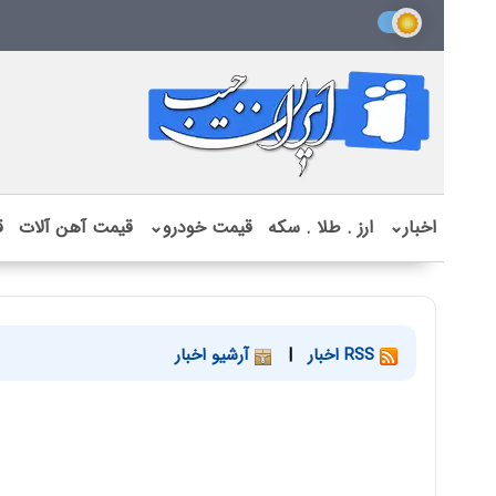
اخبار
⌄
ارز . طلا . سکه
قیمت خودرو
⌄
قیمت آهن آلات
ق
RSS اخبار
|
آرشیو اخبار