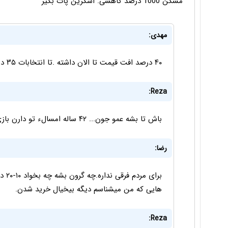
مسکن 1000 درصد کاهشی. اسکرین پات بگیر
مهدی:
۴۰ درصد افت قیمت تا الان داشته .تا انتخابات ۳۵ درصد دیگم افت قیمت داره
Reza:
باش تا بشه عمو جون... ۴۲ ساله امسالء تو دارن بازی میخورن ، تا ابدم میخورن
رضا:
برای
هایی که من میشناسم دیگه بیخیال خرید شدن.
Reza: