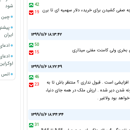
42
شود
ه صفی کشیدن برای خریدء دلار سهمیه ای تا برن
19
چین ا
پیشنه
ایران
۱۳۹۹/۱۱/۶ ۱۸:۱۳:۴۲
50
ادعای
15
ادعای 
اوکراین
۱۳۹۹/۱۱/۶ ۱۸:۲۲:۴۹
انس ج
46
فزایشی است . قبول نداری ؟ منتظر باش تا به
23
ه شدن دیر شده . ارزش ملک در همه جای دنیا،
اهد بود ولاغیر .
۱۳۹۹/۱۱/۶ ۱۸:۳۴:۳۴
31