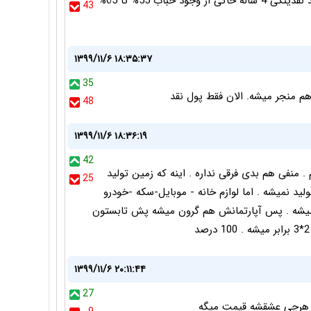
مقایسه دو فاکتور p به e. و نسبت رشد مسکن به رشد نقدینگی 4 ساله حاکی از وجود حباب 55% تا 65%
43
۱۳۹۹/۱۱/۶ ۱۸:۳۵:۳۷
35
48
۱۳۹۹/۱۱/۶ ۱۸:۳۶:۱۹
42
 منفی هم بدی فرقی نداره . اینه که زمین تولید
25
اشی اون تولید نمیشه . اما لوازم خانه - موبایل-سکه -خودرو
 میشه . پس آپارتمانش هم گرون میشه پش تابستون
۱۳۹۹/۱۱/۶ ۲۰:۱۱:۴۴
27
هرچي عشقشه قيمت ميگه