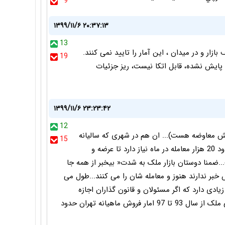
9
۱۳۹۹/۱۱/۶ ۲۰:۳۷:۱۳
13
ازار و در میدان ، این آمار را تایید نمی کنند.
19
ایش نشده، قابل اتکا نیست، ریز جزئیات
۱۳۹۹/۱۱/۶ ۲۳:۲۳:۴۲
12
یست چند تایش معاوضه هست)... ان هم در شهری که سالیانه
15
بیش از صد هزار واحد جدید ساخته می شود و به حدود 20 هزار معامله در ماه نیاز دارد تا عرضه و
.ضمنا دوستان بازار ملک به شدت« بیخبر از همه جا
خبر ندارند هنوز و معامله شان را می کنند...طول می
ادی دارد که اگر مسئولان و قانون گذاران اجازه
دهند...کاهش شدیدی خواهد داشت...در رکود تاریخی ملک از سال 93 تا 97 امار فروش ماهیانه تهران حدود