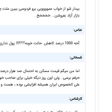
بیدار شو از خواب عموووویی برو فردوسی ببین ملت چ
بازار آزاد بفروشن... خخخخخ
عباس:
آخه 1000 درصد کاهش. حالت خوبه؟؟؟!!! پول نداری بخری ولی کامنت مفتی میذاری
شمخانی:
اما من میگم قیمت مسکن به احتمال صد هزار درصد ا
حرفم برسی . ولی اون روز دیگه خیلی برای صاحب خون
علی الخصوص ایران همیشه افزایشی بوده ، هست و خو
کارشناس: