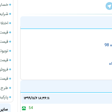
خسارت
شرایط
اختلا
قیمت سک
قیمت ج
9
تویوتا bZ5 برای نخستین بار وارد بازار ای
قیمت سک
ه
فروش فور
قیمت سکه
طرح ج
پارکی
۱۳۹۹/۱۱/۶ ۱۸:۳۶:۱۱
54
سایر 