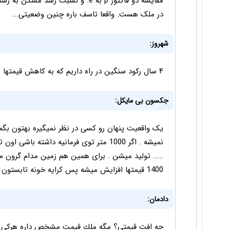
در ملک هست. واقعا تاسف باره چنین وضعیتی...
شهروز:
۴ سال رکود سنگین در راه داریم که به کاهش قیمتها هم منجر میشه. الان فقط پول نقد
جکسون بی مایکل:
یک واقعیت پنهان رو کسی در نظر نمیگیره بهتون بگم .
نمیشه . اگر 1000 متر توی فرمانیه داشته ب
..... تولید میشن . برای همین هم زمین مدام گرون
1400 قیمتها افزایش میشه پس کرایه خونه تابستون 2*3 برابر میشه . 100 درصد
دادمان:
چه افت قيمتي؟ مگه ملك قيمت مشخص داره هركي 