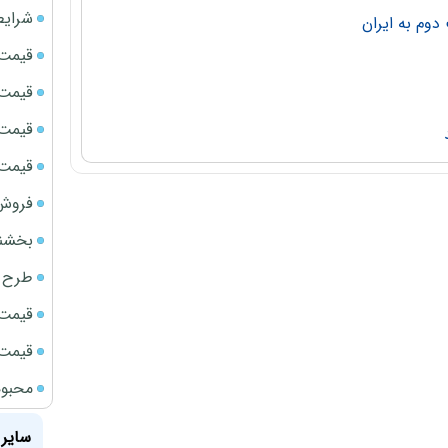
شرایط
دوم به ایران
قیمت سک
قیمت ج
قیمت سکه
قیمت سک
فروش فور
بخشنامه ف
طرح ج
قیمت سک
قیمت سک
محبوب
سایر 