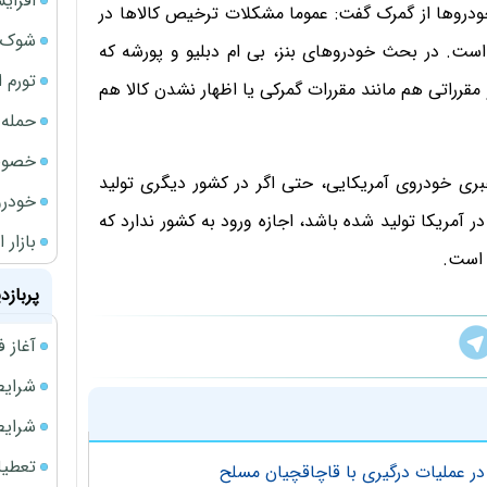
افزای
روها از گمرک گفت: عموما مشکلات ترخیص کالاها در
شوک ا
ست. در بحث خودروهای بنز، بی ام دبلیو و پورشه که
تورم 
مقرراتی هم مانند مقررات گمرکی یا اظهار نشدن کالا هم
حمله 
خصوصی
ی خودروی آمریکایی، حتی اگر در کشور دیگری تولید
خودرو
آمریکا تولید شده باشد، اجازه ورود به کشور ندارد که
بازار 
 است.
پربازد
آغاز فروش فوری 
شرایط فروش 
شرایط فرو
تعطیلی ادا
ر عملیات درگیری با قاچاقچیان مسلح