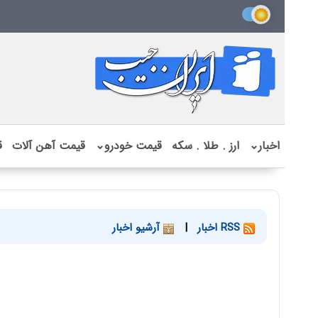
اخبار
⌄
ارز . طلا . سکه
قیمت خودرو
⌄
قیمت آهن آلات
ق
RSS اخبار
|
آرشیو اخبار