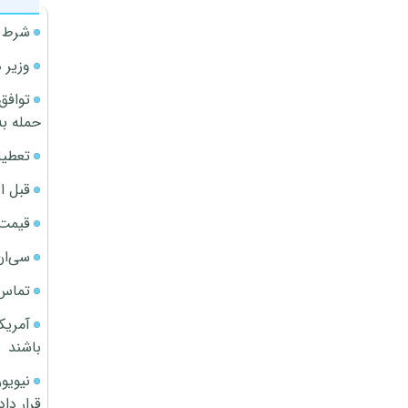
شرط م
وزیر 
توافق
حمله به
تعطیل
قبل ا
قیمت آپار
سی‌ان
تماس 
آمریک
باشند
قرار داد