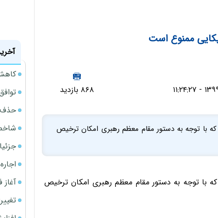
یکایی ممنوع است
آخرین
کاهش 34 درصدی فروش خودروسازان د
۸۶۸ بازدید
توافق ایر
حذف 14 هزار میلیارد تومان سود کاغذی بانک
شاخص کل از م
که با توجه به دستور مقام معظم رهبری امکان ترخیص
جزئیا
اجاره ا
آغاز فر
که با توجه به دستور مقام معظم رهبری امکان ترخیص
تغییر