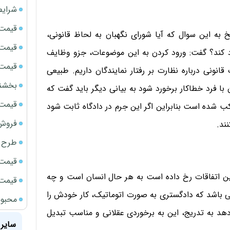
شرایط
قیمت سک
 به این سوال که آیا شورای نگهبان به لحاظ قانونی،
قیمت ج
رود کند؟ گفت: ورود کردن به این موضوعات، جزو وظایف
قیمت سکه
ونی درباره نظارت بر رفتار نمایندگان داریم. طبیعی
بخشنامه ف
 با فرد خطاکار برخورد شود به بیانی دیگر باید گفت که
قیمت سک
 شده است بنابراین اگر این جرم در دادگاه ثابت شود
فروش فور
ند.
طرح ج
قیمت سک
این اتفاقات رخ داده است به هر حال انسان است و چه
قیمت سک
 باشد که دادگستری به صورت اتوماتیک، کار خودش را
محبوب
دهد به تدریج، این به برخوردی عقلانی و مناسب تبدیل
سایر 