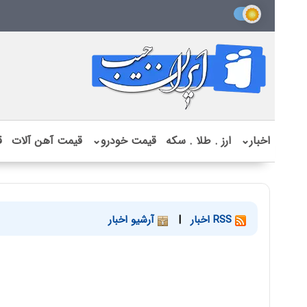
اخبار
⌄
ارز . طلا . سکه
قیمت خودرو
⌄
قیمت آهن آلات
ق
RSS اخبار
|
آرشیو اخبار