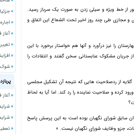
شاخص کل از م
ور از خط ویژه و سیلی زدن به صورت یک سرباز رسید.
جزئیا
ای و مجازی طی چند روز اخیر تحت الشعاع این اتفاق و
اجاره ا
آغاز فر
تغییر
ستان را نیز درآورد و آنها هم خواستار برخورد با این
افزای
از جریان مشکوک عنابستانی سخن گفتند و انتقادات را
شوک ا
پربازد
ند، گلایه از ردصلاحیت هایی که نتیجه آن تشکیل مجلسی
ورود کرده و صلاحیت نماینده را رد کند. اما آیا به لحاظ
آغاز فروش فوری 
ت؟
شرایط فروش 
شرایط فرو
دان سابق شورای نگهبان بوده است به این پرسش پاسخ
تعطیلی ادا
وعات، جزو وظایف شورای نگهبان نیست. »