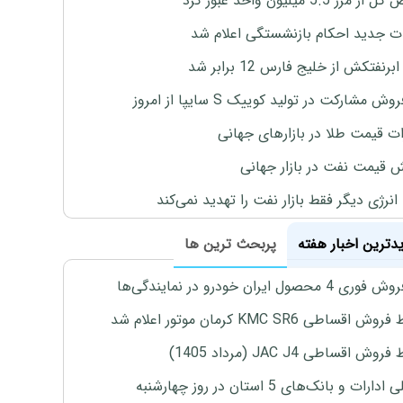
رز 5.5 میلیون واحد عبور کرد
ت جدید احکام بازنشستگی اعلام شد
برنفتکش از خلیج فارس 12 برابر شد
وش مشارکت در تولید کوییک S سایپا از امروز
ات قیمت طلا در بازارهای جهانی
ش قیمت نفت در بازار جهانی
نرژی دیگر فقط بازار نفت را تهدید نمی‌کند
یدترین اخبار هفته
پربحث ترین ها
4 محصول ایران خودرو در نمایندگی‌ها
اقساطی KMC SR6 کرمان موتور اعلام شد
ش اقساطی JAC J4 (مرداد 1405)
رات و بانک‌های 5 استان در روز چهارشنبه