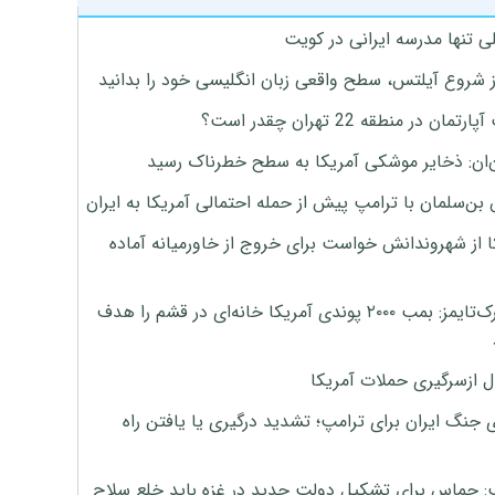
ی تنها مدرسه ایرانی در کویت
ز شروع آیلتس، سطح واقعی زبان انگلیسی خود را بدانید
تمان در منطقه 22 تهران چقدر است؟
‌ان: ذخایر موشکی آمریکا به سطح خطرناک رسید
بن‌سلمان با ترامپ پیش از حمله احتمالی آمریکا به ایران
ا از شهروندانش خواست برای خروج از خاورمیانه آماده
نیویورک‌تایمز: بمب ۲۰۰۰ پوندی آمریکا خانه‌ای در قشم را هدف
ل ازسرگیری حملات آمریکا
 جنگ ایران برای ترامپ؛ تشدید درگیری یا یافتن راه
: حماس برای تشکیل دولت جدید در غزه باید خلع سلاح