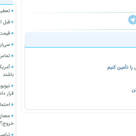
تعطیل
قبل ا
قیمت آپار
سی‌ان
تماس 
آمریک
 را تأمین کنیم
باشند
کن
قرار داد
احتما
معمای
خروج؟
ترامپ