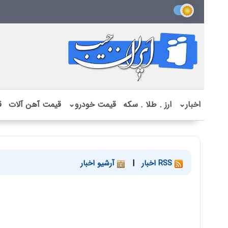
اخبار
⌄
ارز . طلا . سکه
قیمت خودرو
⌄
قیمت آهن آلات
ق
RSS اخبار
|
آرشیو اخبار