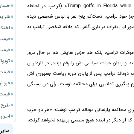
خسارت
۲۷ ثانیه‌ای با عنوان «Trump golfs in Florida while Surrounded by secret Service» (ترامپ در احاطه
 جز خود ترامپ، دست‌کم پنج نفر با لباس شخصی دیده
شرایط
حضور این نفرات در بازی گلفی که علاقه شخصی ترامپ به
اختلا
قیمت سک
قیمت ج
دموکرات ترامپ، بلکه هم حزبی هایش هم در حال مرور
تویوتا bZ5 برای نخستین بار وارد بازار ای
 و پایان حیات سیاسی اش را رقم بزنند. در تازه‌ترین
قیمت سک
مه دونالد ترامپ پس از پایان دوره ریاست جمهوری اش
فروش فور
م پیگیری تدابیری برای محاکمه اوست. رأی من بستگی
قیمت سکه
طرح ج
رای محاکمه پارلمانی دونالد ترامپ نوشت: «هر دو حزب
اجرای
 که او دیگر در آینده هیچ منصبی برعهده نخواهد گرفت،
سایر 