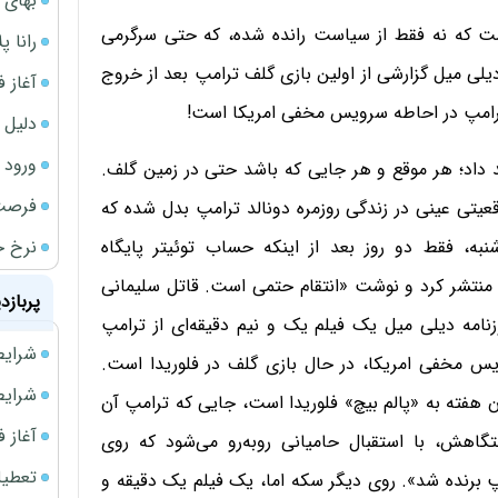
بهای 
ست که نه فقط از سیاست رانده شده، که حتی سرگرمی
رانا پ
یلی میل گزارشی از اولین بازی گلف ترامپ بعد از خروج
آغاز فروش فوری 
 ترامپ در احاطه سرویس مخفی امریکا است!
دلیل 
ورود سه 
اص ترور دی ماه ۱۳۹۸ را پس خواهد داد؛ هر موقع و هر جایی که باشد حتی در زمین گلف.
فرصت‌
عیتی عینی در زندگی روزمره دونالد ترامپ بدل شده که
نرخ ج
ه، فقط دو روز بعد از اینکه حساب توئیتر پایگاه
پ منتشر کرد و نوشت «انتقام حتمی است. قاتل سلیمانی
پربازد
زنامه دیلی میل یک فیلم یک و نیم دقیقه‌ای از ترامپ
شرایط فروش 
یس مخفی امریکا، در حال بازی گلف در فلوریدا است.
شرایط فرو
ن هفته به «پالم بیچ» فلوریدا است، جایی که ترامپ آن
آغاز فروش فوری 
گاهش، با استقبال حامیانی روبه‌رو می‌شود که روی
تعطیلی ادا
پ برنده شد». روی دیگر سکه اما، یک فیلم یک دقیقه و