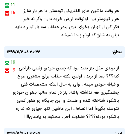
11
هر وقت ماشین های الکتریکی تونستن با هر بار شارژ
16
هزار کیلومتر برن اونوقت ارزش خرید دارن وگر نه خیر...
فکر کن از تهران بخوای بری بندر حداقل سه بار تو راه باید
بزنی به شارژ که اونم پیدا نمیشه ...
منطق:
۱۳۹۹/۱۱/۶ ۰۸:۳۰:۳۶
19
از برندی مثل بنز بعید بود که چنین خودرو زشتی طراحی
9
کنه؟؟؟ بعد از برند ، اولین نکته جذاب برای مشتری طرح
و قیافه خودرو مهمه ، وای به حال اینکه مشخصات فنی
چشمگیری هم نداشته باشه. بنز در تمام سالها بعنوان خودرو
باشکوه شناخته شده و هست و این جایگاه رو هنوز کسی
نتوسته بگیره! اما انصافا ، این ماشین تنها چیزی که نداره
باشکوه بودنه؟؟؟؟ قضاوت آخر ، محکوم به یادمان!!!!
امیر:
۱۳۹۹/۱۱/۶ ۰۸:۳۷:۰۷