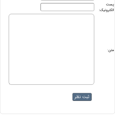
پست
الکترونیک:
متن: