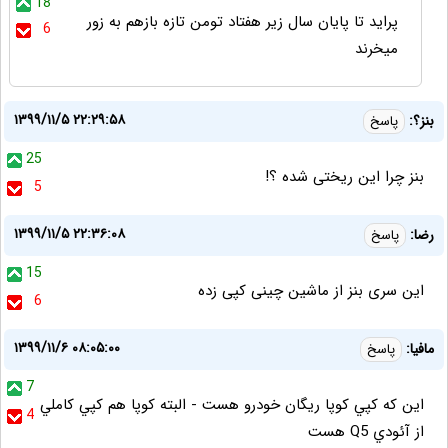
18
پراید تا پایان سال زیر هفتاد تومن تازه بازهم به زور
6
میخرند
۱۳۹۹/۱۱/۵ ۲۲:۲۹:۵۸
بنز؟:
پاسخ
25
بنز چرا این ریختی شده ؟!
5
۱۳۹۹/۱۱/۵ ۲۲:۳۶:۰۸
رضا:
پاسخ
15
این سری بنز از ماشین چینی کپی زده
6
۱۳۹۹/۱۱/۶ ۰۸:۰۵:۰۰
مافيا:
پاسخ
7
اين كه كپي كوپا ريگان خودرو هست - البته كوپا هم كپي كاملي
4
از آئودي Q5 هست