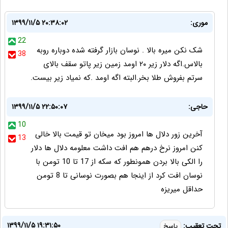
موری:
۱۳۹۹/۱۱/۵ ۲۰:۳۸:۰۲
22
شک نکن میره بالا . نوسان بازار گرفته شده دوباره روبه
38
بالاس.اگه دلار زیر ۲۰ اومد زمین زیر پاتو سقف بالای
سرتم بفروش طلا بخر.البته اگه اومد .که نمیاد زیر بیست.
حاجی:
۱۳۹۹/۱۱/۵ ۲۲:۵۰:۰۷
10
آخرین زور دلال ها امروز بود میخان تو قیمت بالا خالی
13
کنن امروز نرخ درهم هم افت داشت معلومه دلال ها دلار
را الکی بالا بردن همونطور که سکه از 17 تا 10 تومن با
نوسان افت کرد از اینجا هم بصورت نوسانی تا 8 تومن
حداقل میریزه
۱۳۹۹/۱۱/۵ ۱۹:۳۱:۵۰
تحت تعقیب:
پاسخ