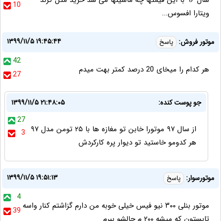
سال ۹۶ با این قیمتها چه ماشینها می شد خرید مثل گرند
10
ویتارا افسوس...
۱۳۹۹/۱۱/۵ ۱۹:۴۵:۴۴
موتور فروش:
پاسخ
42
هر کدام را میخای 20 درصد کمتر بهت میدم
27
جو پوست کنده:
۱۳۹۹/۱۱/۵ ۲۱:۴۸:۰۵
27
از سال ۹۷ موتورا خابن تو مغازه ها با ۲۵ تومن مدل ۹۷
3
هر کدومو خاستید تو دیوار پره کارکردش
۱۳۹۹/۱۱/۵ ۱۹:۵۱:۱۳
موتورسوار:
پاسخ
4
موتور بنلی ۳۰۰ نیو فیس خیلی خوبه من دارم گزاشتم کنار واسه
39
تابستون که میشه ۲۰۰ م حالشو ببرم