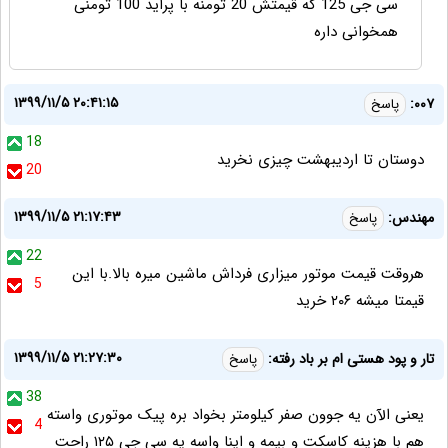
سی جی 125 که قیمتش 20 تومنه با پراید 100 تومنی
همخوانی داره
۱۳۹۹/۱۱/۵ ۲۰:۴۱:۱۵
۰۰۷:
پاسخ
18
دوستان تا اردیبهشت چیزی نخرید
20
۱۳۹۹/۱۱/۵ ۲۱:۱۷:۴۳
مهندس:
پاسخ
22
هروقت قیمت موتور میزاری فرداش ماشین میره بالا.با این
5
قیمتا میشه ۲۰۶ خرید
۱۳۹۹/۱۱/۵ ۲۱:۲۷:۳۰
تار و پود هستی ام بر باد رفته:
پاسخ
38
یعنی الآن یه جوون صفر کیلومتر بخواد بره پیک موتوری واسته
4
هم با هزینه کاسکت و بیمه و اینا واسه یه سی جی ۱۲۵ راحت