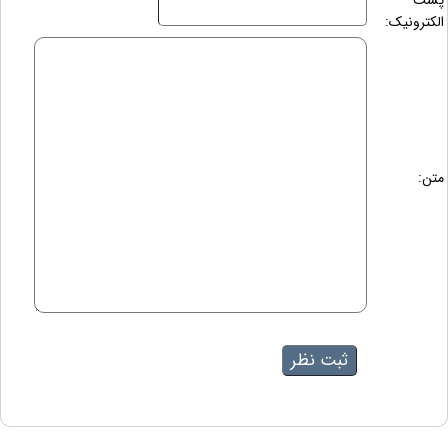
پست
الکترونیک:
متن: