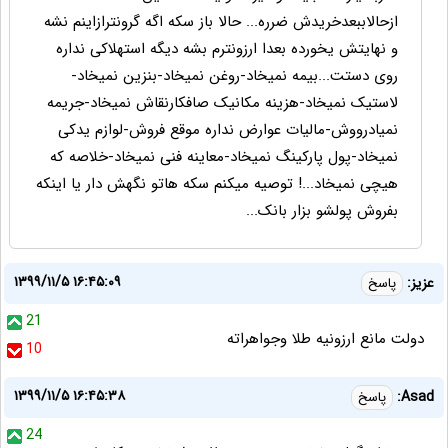
ازحالاببعدخریدش ضرره... حالا باز سکه اگه گرونترازاینم نشه
و نهایتش یخورده بعدا ارزونترم بشه دیگه استهلاکی نداره
روی دستت...بیمه نمیخاد-روغن نمیخاد-بنزین نمیخاد-
لاستیک نمیخاد-هزینه مکانیک صافکارنقاش نمیخاد-جریمه
نمیادرووش-مالیات عوارض نداره موقع فروش-لوازم یدکی
نمیخاد-پول پارکینگ نمیخاد-معاینه فنی نمیخاد-خلاصه که
هیچی نمیخاد...! توصیه میکنم سکه هاتو نگهش دار یا اینکه
بفروش پولشو بزار بانک...
۱۳۹۹/۱۱/۵ ۱۶:۴۵:۰۹
عزیز:
پاسخ
21
دولت مانع ارزونیه طلا وجواهراته
10
۱۳۹۹/۱۱/۵ ۱۶:۴۵:۳۸
Asad:
پاسخ
24