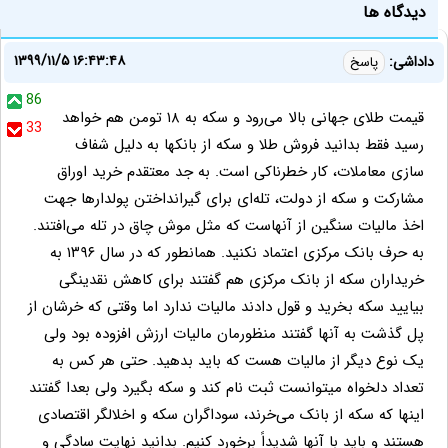
دیدگاه ها
۱۳۹۹/۱۱/۵ ۱۶:۴۳:۴۸
داداشی:
پاسخ
86
قیمت طلای جهانی بالا می‌رود و سکه به ۱۸ تومن هم خواهد
33
رسید فقط بدانید فروش طلا و سکه از بانکها به دلیل شفاف
سازی معاملات، کار خطرناکی است. به جد معتقدم خرید اوراق
مشارکت و سکه از دولت، تله‌ای برای گیرانداختن پولدارها جهت
اخذ مالیات سنگین از آنهاست که مثل موش چاق در تله می‌افتند.
به حرف بانک مرکزی اعتماد نکنید. همانطور که در سال ۱۳۹۶ به
خریداران سکه از بانک مرکزی هم گفتند برای کاهش نقدینگی
بیایید سکه بخرید و قول دادند مالیات ندارد اما وقتی که خرشان از
پل گذشت به آنها گفتند منظورمان مالیات ارزش افزوده بود ولی
یک نوع دیگر از مالیات هست که باید بدهید. حتی هر کس به
تعداد دلخواه میتوانست ثبت نام کند و سکه بگیرد ولی بعدا گفتند
اینها که سکه از بانک می‌خرند، سوداگران سکه و اخلالگر اقتصادی
هستند و باید با آنها شدیداً برخورد کنیم. بدانید نهایت سادگی و