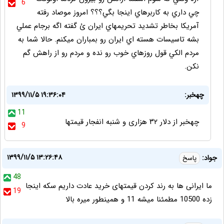
6
چي داري به كاربرهاي اينجا بگي؟؟؟ امروز موصاد رفته
آمريكا بخاطر تشديد تحريمهاي ايران ئ گفته اگه برجام عملي
بشه تاسيسات هسته اي ايران رو بمباران ميكنم. حالا شما به
مردم الكي قول روزهاي خوب رو نده و مردم رو از راهش گم
نكن.
چهخبر:
۱۳۹۹/۱۱/۵ ۱۹:۳۶:۰۴
11
چهخبر از دلار ۳۲ هزاری و شنبه انفجار قیمتها
9
۱۳۹۹/۱۱/۵ ۱۳:۲۶:۴۸
جواد:
پاسخ
48
ما ایرانی ها به رند کردن قیمتهای خرید عادت داریم سکه اینجا
19
زده 10500 مطمئنا میشه 11 و همینطور میره بالا