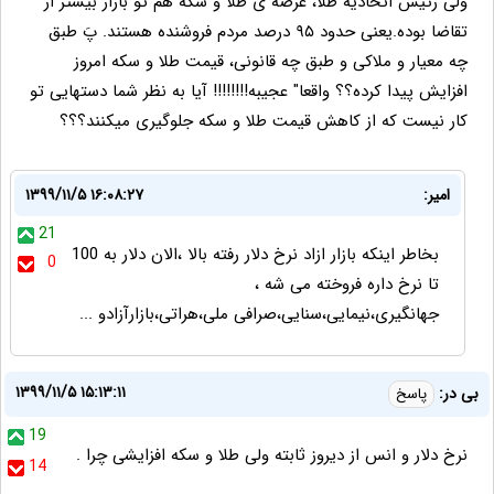
ولی رئیس اتحادیه طلا، عرضه ی طلا و سکه هم تو بازار بیشتر از
تقاضا بوده.یعنی حدود ۹۵ درصد مردم فروشنده هستند. پَ طبق
چه معیار و ملاکی و طبق چه قانونی، قیمت طلا و سکه امروز
افزایش پیدا کرده؟؟ واقعا" عجیبه!!!!!!!! آیا به نظر شما دستهایی تو
کار نیست که از کاهش قیمت طلا و سکه جلوگیری میکنند؟؟؟
امیر:
۱۳۹۹/۱۱/۵ ۱۶:۰۸:۲۷
21
بخاطر اینکه بازار ازاد نرخ دلار رفته بالا ،الان دلار به 100
0
تا نرخ داره فروخته می شه ،
جهانگیری،نیمایی،سنایی،صرافی ملی،هراتی،بازارآزادو ...
۱۳۹۹/۱۱/۵ ۱۵:۱۳:۱۱
بی در:
پاسخ
19
نرخ دلار و انس از دیروز ثابته ولی طلا و سکه افزایشی چرا .
14