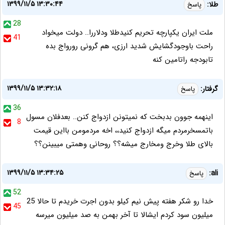
۱۳۹۹/۱۱/۵ ۱۳:۳۰:۴۴
طلا:
پاسخ
28
ملت ایران یکپارچه تحریم کنیدطلا ودلاررا.. دولت میخواد
41
راحت باوجودگشایش شدید ارزی، هم گرونی رورواج بده
تابودجه راتامین کنه
۱۳۹۹/۱۱/۵ ۱۳:۳۲:۱۸
گرفتار:
پاسخ
36
اینهمه جوون بدبخت که نمیتونن ازدواج کنن.. بعدفلان مسول
8
باتمسخرمردم میگه ازدواج کنید،، اخه مردمومن بااین قیمت
بالای طلا وخرج ومخارج میشه؟؟ روحانی وهمتی میبینن؟؟
۱۳۹۹/۱۱/۵ ۱۳:۳۴:۲۵
ali:
پاسخ
52
خدا رو شکر هفته پیش نیم کیلو بدون اجرت خریدم تا حالا 25
45
میلیون سود کردم ایشالا تا آخر بهمن به صد میلیون میرسه