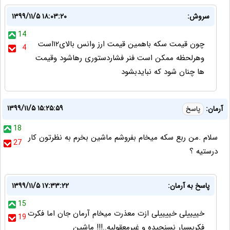
سروش:
۱۳۹۹/۱۱/۵ ۱۸:۰۳:۲۰
14
چون قیمت سکه باهمین قیمت ارز وانس بالای۱۲است
4
وهرلحظه ممکن است فنر فشاردستوری رهاشود وقیمت
ها چنان شود که نبایدبشود
۱۳۹۹/۱۱/۵ ۱۵:۲۵:۵۹
آرمان:
پاسخ
18
سلام .من ربع سکه میخام بفروشم ماشین بخرم به نظرتون کار
27
درستیه ؟
پاسخ به آرمان:
۱۳۹۹/۱۱/۵ ۱۷:۳۳:۲۲
15
خییییلی خییییلی ازت معذرت میخام آرمان جان اما فکرت
19
فکربسیار نسنجیده و غیرمعقولیه..!!! ماشین