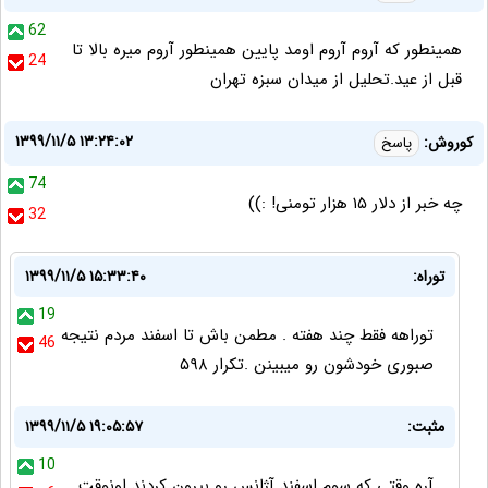
62
همینطور که آروم آروم اومد پایین همینطور آروم میره بالا تا
24
قبل از عید.تحلیل از میدان سبزه تهران
۱۳۹۹/۱۱/۵ ۱۳:۲۴:۰۲
کوروش:
پاسخ
74
چه خبر از دلار ۱۵ هزار تومنی! :))
32
توراه:
۱۳۹۹/۱۱/۵ ۱۵:۳۳:۴۰
19
توراهه فقط چند هفته . مطمن باش تا اسفند مردم نتیجه
46
صبوری خودشون رو میبینن .تکرار ۵۹۸
مثبت:
۱۳۹۹/۱۱/۵ ۱۹:۰۵:۵۷
10
آره وقتي كه سوم اسفند آژانس رو بيرون كردند اونوقت