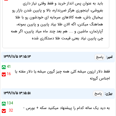
باید به عنوان پس انداز خرید و فقط وقتی نیاز داری
بفروشی، اینجوری هرگز ضررنداره، بالا و پایین شدن بازار رو
بیخیال باش، همه کالاهای سرمایه ای خودشون رو با طلا
هماهنگ میکنن، اگه الان طلا بیاد پایین و پایین بمونه،
آپارتمان، ماشین و .... هم بعد چند ماه میاد پایین، اگر همه
چی پایین نیاد یعنی قیمت طلا دستکاری شده
۱۳۹۹/۱۱/۵ ۱۳:۱۵:۱۳
امیر:
پاسخ
41
فقط دلار ارزون میشه.کلی همه چیز گرون میشه.یا دلار مفته یا
16
اجناس گرونه
۱۳۹۹/۱۱/۵ ۱۳:۱۵:۵۱
بیژن:
پاسخ
134
به دید یک ساله کدام را پیشنهاد میکنید سکه + بورس -
32