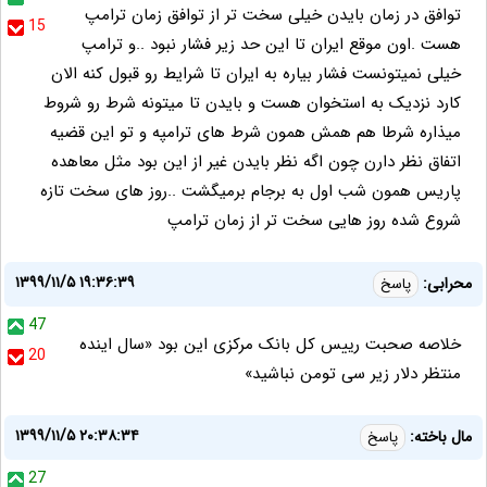
توافق در زمان بایدن خیلی سخت تر از توافق زمان ترامپ
15
هست .اون موقع ایران تا این حد زیر فشار نبود ..و ترامپ
خیلی نمیتونست فشار بیاره به ایران تا شرایط رو قبول کنه الان
کارد نزدیک به استخوان هست و بایدن تا میتونه شرط رو شروط
میذاره شرطا هم همش همون شرط های ترامپه و تو این قضیه
اتفاق نظر دارن چون اگه نظر بایدن غیر از این بود مثل معاهده
پاریس همون شب اول به برجام برمیگشت ..روز های سخت تازه
شروع شده روز هایی سخت تر از زمان ترامپ
۱۳۹۹/۱۱/۵ ۱۹:۳۶:۳۹
محرابی:
پاسخ
47
خلاصه صحبت رییس کل بانک مرکزی این بود «سال اینده
20
منتظر دلار زیر سی تومن نباشید»
۱۳۹۹/۱۱/۵ ۲۰:۳۸:۳۴
مال باخته:
پاسخ
27