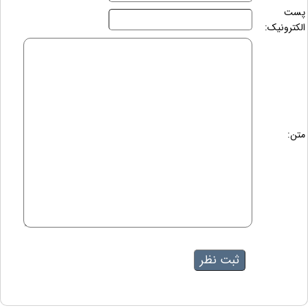
پست
الکترونیک:
متن: