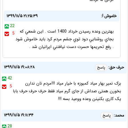
خاموش !:
۱۳۹۹/۱۱/۵ ۲۱:۲۵:۳۹
22
بهترين وعده رسيدن خرداد 1400 است . اين شمعي كه
5
بجاي روشنايي دود توي جشم مردم كرد بايد خاموش شود
. رفع تحريمها حسرت دست نيافتني ايرانيان شد .
۱۳۹۹/۱۱/۵ ۱۹:۰۸:۲۸
حرف حق:
پاسخ
42
بزک نمیر بهار میاد کمبوزه با خیار میاد !!!مردم نان ندارن
5
بخورن همتی صداش از جای گرم میاد فقط حرف حرف حرف بابا
یک کاری بکنینن وعده ووعید بسه !!!
۱۳۹۹/۱۱/۵ ۱۹:۱۱:۳۴
محمد:
پاسخ
28