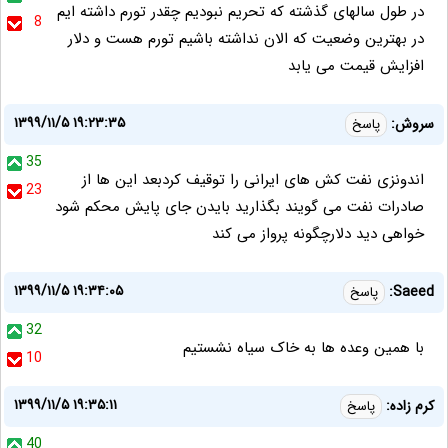
در طول سالهای گذشته که تحریم نبودیم چقدر تورم داشته ایم
8
در بهترین وضعیت که الان نداشته باشیم تورم هست و دلار
افزایش قیمت می یابد
۱۳۹۹/۱۱/۵ ۱۹:۲۳:۳۵
سروش:
پاسخ
35
اندونزی نفت کش های ایرانی را توقیف کردبعد این ها از
23
صادرات نفت می گویند بگذارید بایدن جای پایش محکم شود
خواهی دید دلارچگونه پرواز می کند
۱۳۹۹/۱۱/۵ ۱۹:۳۴:۰۵
Saeed:
پاسخ
32
با همین وعده ها به خاک سیاه نشستیم
10
۱۳۹۹/۱۱/۵ ۱۹:۳۵:۱۱
کرم زاده:
پاسخ
40