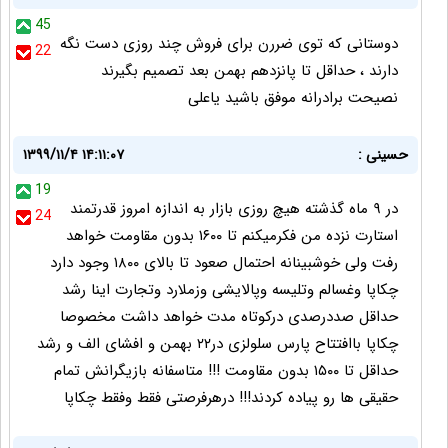
45
دوستانى كه توى ضررن براى فروش چند روزى دست نگه
22
دارند ، حداقل تا پانزدهم بهمن بعد تصميم بگيرند
نصيحت برادرانه موفق باشيد ياعلى
حسینی :
۱۳۹۹/۱۱/۴ ۱۴:۱۱:۰۷
19
در ۹ ماه گذشته هیچ روزی بازار به اندازه امروز قدرتمند
24
استارت نزده من فکرمیکنم تا ۱۶۰۰ بدون مقاومت خواهد
رفت ولی خوشبینانه احتمال صعود تا بالای ۱۸۰۰ وجود دارد
چکاپا وغسالم وتلیسه وپالایشی وزملارد وتجارت اینا رشد
حداقل صددرصدی درکوتاه مدت خواهد داشت مخصوصا
چکاپا باافتتاح پارس سلولزی در۲۲ بهمن و افشای الف و رشد
حداقل تا ۱۵۰۰ بدون مقاومت !!! متاسفانه بازیگرانش تمام
حقیقی ها رو پیاده کردند!!! درهرفرصتی فقط وفقط چکاپا