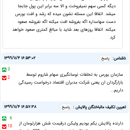
دیگه کسی سهم نمیفروخت و الا سه برابر این پول جابجا
میشد. اتفاقا این مسئله نشون میده که رشد و افت بورس
دست سهامداره اگه بفروشه افت میکنه اگه نفروشه صعود
میکنه. اتفاقا روزهای بعد شاید با مبالغ کمتری صعود خواهد
کرد.
۱۳۹۹/۱۱/۴ ۱۶:۵۳:۰۲
ناشناس:
پاسخ
3
سازمان بورس به تخلفات نوسانگیری سهام شاروم توسط
2
بازارگردان ان یعنی شرکت مدبران اقتصاد درخواست رسیدگی
داریم...
۱۳۹۹/۱۱/۴ ۱۶:۵۷:۳۸
تعیین تکلیف مالباختگان پالایش :
پاسخ
6
دارنده پالایش یکم بودیم ولیکن درقیمت شش هزارتومان از
10