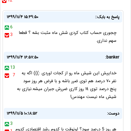
12
پاسخ به بابک::
۱۳۹۹/۱۱/۴ ۱۵:۴۹:۵۰
6
چجوری حساب کتاب کردی شش ماه مثبت بشه ؟ قطعا
3
سهم نداری.
۱۳۹۹/۱۱/۴ ۱۶:۵۷:۵۰
banker:
13
خداییش این شیش ماه رو از کجات اوردی :))) اگه یه
7
نفر ٧٠ درصد هم توی ضرر باشه و با فرض هر روز سود
پنج درصد توی ١٤ روز کاری ضررش جبران میشه.نیازی به
شیش ماه نیست مهندس!
دوست:
۱۳۹۹/۱۱/۵ ۱۰:۱۸:۵۲
3
هر روز 5 درصد سود؟ اونوقت با کدوم رشد اقتصادی کدوم