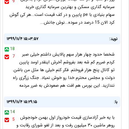
9
سرمایه گذاری مسکن و بهترین سرمایه گذاری خرید
سهام بنیادی با pe پایین و در کف قیمت است...هر کی گوش
کرد الان 15 درصد در سوده...نوش جانش...
نوید:
۱۳۹۹/۱۱/۴ ۱۵:۰۳:۵۷
18
شخصا حدود چهار هزار سهم پالایش داشتم خیلی صبر
7
کردم ضررم کم شه بعد بفروشم آخرش اینقدر اومد پایین
تو کانال پنج هزار فروختم. فکر کنم خیلی ها مثل من باشن.
دولت و مجلس محترم خدا رو خوش نمیاد. جنگ زرگری راه
نندازید. این بورس هم افت هم صعودش به ضرر مردمه
با:
۱۳۹۹/۱۱/۴ ۱۵:۲۹:۱۵
14
با یه خبر آزادسازی قیمت خودرواز اول بهمن خودجوش
5
روهر ماشین ۳۰ میلیون رفت و بعد از لغو شورای رقابت و