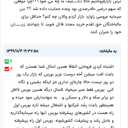
ترس بازارفروختیم حالا تکـــلیف ما چه می شود؟؟؟چرا موقعی
که سهم درضرر ۵۰درصدی بود وعده حمایت داده شد ؟؟ من
سرمایه عروسی راوارد بازار کردم والان چه کنم؟ حداقل برای
مالباختگان حق تقدم خرید مجدد قائل شوید تا بتواننند زیــــان
خود را جبران کنند
به مالباخته:
۱۳۹۹/۱۱/۴ ۱۹:۳۷:۵۸
6
اشتباه کردی فروختی اتفاقا همین امثال شما هستن که
4
باعث افت میشن آخه دوست عزیز بورس که بازار یک روز
دو روز نیست حالا چاره‌ای نداری جز اینکه بشینی و نگاه
کنی. بورس فقط صبر میخواد ۵سال دیگه همین بورس لااقل
دو برابر سکه و دلار و مسکن و... به سهامدارش سود میده و
همینطور باعث رشد شرکتها و اشتغال میشه تازه بورس اول
راه هست در کشورهای پیشرفته بورس تنها راه سرمایه‌گذاریه
و عامل رشد و پیشرفت کشورشونه. بورس اول راه پیشرفته