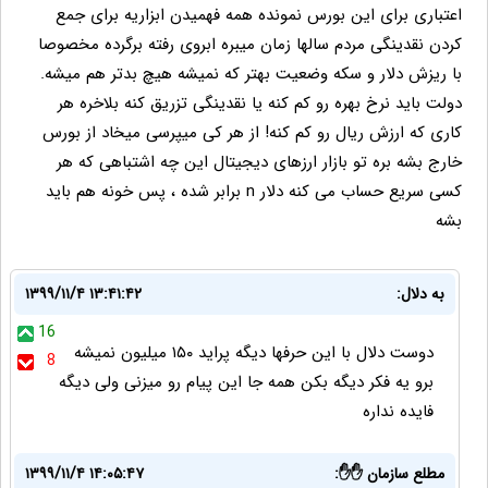
اعتباری برای این بورس نمونده همه فهمیدن ابزاریه برای جمع
کردن نقدینگی مردم سالها زمان میبره ابروی رفته برگرده مخصوصا
با ریزش دلار و سکه وضعیت بهتر که نمیشه هیچ بدتر هم میشه.
دولت باید نرخ بهره رو کم کنه یا نقدینگی تزریق کنه بلاخره هر
کاری که ارزش ریال رو کم کنه! از هر کی میپرسی میخاد از بورس
خارج بشه بره تو بازار ارزهای دیجیتال این چه اشتباهی که هر
کسی سریع حساب می کنه دلار n برابر شده ، پس خونه هم باید
بشه
به دلال:
۱۳۹۹/۱۱/۴ ۱۳:۴۱:۴۲
16
دوست دلال با این حرفها دیگه پراید ۱۵۰ میلیون نمیشه
8
برو یه فکر دیگه بکن همه جا این پیام رو میزنی ولی دیگه
فایده نداره
مطلع سازمان ✋✋:
۱۳۹۹/۱۱/۴ ۱۴:۰۵:۴۷