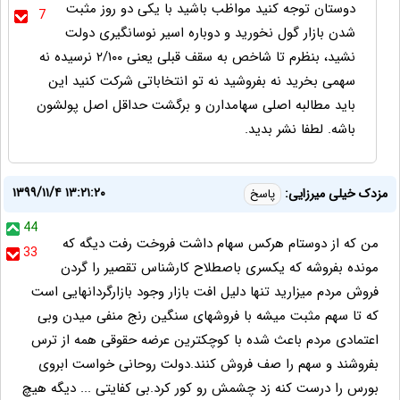
دوستان توجه کنید مواظب باشید با یکی دو روز مثبت
7
شدن بازار گول نخورید و دوباره اسیر نوسانگیری دولت
نشید، بنظرم تا شاخص به سقف قبلی یعنی ۲/۱۰۰ نرسیده نه
سهمی بخرید نه بفروشید نه تو انتخاباتی شرکت کنید این
باید مطالبه اصلی سهامدارن و برگشت حداقل اصل پولشون
باشه. لطفا نشر بدید.
۱۳۹۹/۱۱/۴ ۱۳:۲۱:۲۰
مزدک خیلی میرزایی:
پاسخ
44
من که از دوستام هرکس سهام داشت فروخت رفت دیگه که
33
مونده بفروشه که یکسری باصطلاح کارشناس تقصیر را گردن
فروش مردم میزارید تنها دلیل افت بازار وجود بازارگردانهایی است
که تا سهم مثبت میشه با فروشهای سنگین رنج منفی میدن وبی
اعتمادی مردم باعث شده با کوچکترین عرضه حقوقی همه از ترس
بفروشند و سهم را صف فروش کنند.دولت روحانی خواست ابروی
بورس را درست کنه زد چشمش رو کور کرد.بی کفایتی ... دیگه هیچ