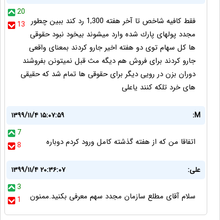
20
فقط كافيه شاخص تا آخر هفته 1,300 رد كند ببين چطور
13
مجدد پولهاى پارك شده وارد ميشوند بيخود نبود حقوقى
ها كل سهام توى دو هفته اخير جارو كردند بمعناى واقعى
جارو كردند براى فروش هم ديگه مث قبل نميتونن بفروشند
دوران بزن در رويى ديگر براى حقوقى ها تمام شد كه حقيقى
هاى خرد تلكه كنند ياعلى
۱۳۹۹/۱۱/۴ ۱۵:۰۷:۵۹
M:
7
اتفاقا من که از هفته گذشته کامل ورود کردم دوباره
8
علی:
۱۳۹۹/۱۱/۴ ۲۰:۳۶:۰۷
3
سلام آقای مطلع سازمان مجدد سهم معرفی بکنید.ممنون
1