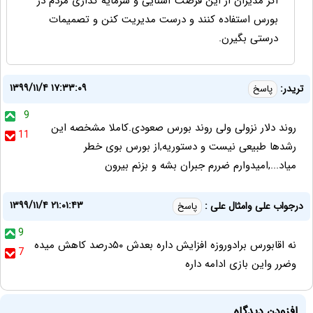
اگر مدیران از این فرصت آشنایی و سرمایه گذاری مردم در
بورس استفاده کنند و درست مدیریت کنن و تصمیمات
درستی بگیرن.
۱۳۹۹/۱۱/۴ ۱۷:۳۳:۰۹
تریدر:
پاسخ
9
روند دلار نزولی ولی روند بورس صعودی.کاملا مشخصه این
11
رشدها طبیعی نیست و دستوریه,از بورس بوی خطر
میاد...,امیدوارم ضررم جبران بشه و بزنم بیرون
۱۳۹۹/۱۱/۴ ۲۱:۰۱:۴۳
درجواب علی وامثال علی :
پاسخ
9
نه اقابورس برادوروزه افزایش داره بعدش ۵۰درصد کاهش میده
7
وضرر واین بازی ادامه داره
افزودن دیدگاه