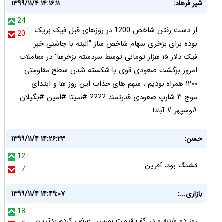
شیر فرهاد:
۱۳۹۹/۱۱/۴ ۱۴:۱۶:۱۱
24
از دست رفتن شاخص 1200 در روزهای قبل فیک بریک
20
بوده برای بزخری سهام شاخص ساز "البته با چاشنی خبر
فیک دلار ۱۵ هزار تومانی توسط سردسته بزخرها" در معاملات
امروز برگشت صعودی قوی با شکسته شدن سطح مقاومتی
۱۲۰۰ همراه بودیم ، سهم های جذاب این روز ها و ابتدای
موج ۳ شارپ صعودی قدرتمند ???? #سیتا #امین #بگیلان
#وسپهر # آبادا
حسن:
۱۳۹۹/۱۱/۴ ۱۴:۲۶:۲۳
12
قشنگ بود، آفرین
7
بازاری...:
۱۳۹۹/۱۱/۴ ۱۴:۴۹:۰۷
18
روز دو شنبه و در کف قیمت بورس...عرض کردم بدترین