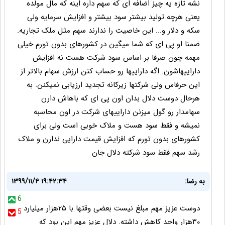
نشه تازه یه چیز اضافه ای که سهم داره اینه که مال مولده
یعنی هرچه تولید بیشتر سود بیشتر و افزایش سرمایه ولی
سکه و دلار و... این خاصیت را ندارند سهم مثل ملک تجاریه.
ضمنا او پی ای که شما میگین در کشورهای بدون تورم خیلی
مهمه چون صرفا بر اساس سود شرکت هست نه افزایش
داراییهاشون. اگه داراییها رو حساب کنن ارزش سهام بالاتر از
این حرفاس ولی شرکتها زیرکانه تجدید ارزیابی نمیکنن. به
هرحال دوست دلال بدان اون پی ای که باهاش دارن
سهامدار رو گول میزنن داراییهای شرکت در اون محاسبه
نمیشه و فقط سود هست و ملاک خوبی است ولی برای
کشورهای بدون تورم که افزایش قیمت دارایی ندارن و ملاک
رشد سهم فقط سود شرکته دلال جان
به رضا:
۱۳۹۹/۱۱/۴ ۱۹:۴۲:۳۴
6
دوست عزیز مهم مبلغ نیست بعضی وقتها با ۲۵هزار میلیارد
5
۳۰هزار واحد کاهش داشته. دلال عزیز مهم این بود که