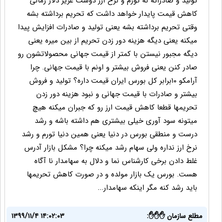
تولید و صادراته نه تورم و نرخ ارز دوست عزیز دلار زمانی
کاهش قیمت پایدار خواهد داشت که تحریم برداشته بشه
وقتی تحریم برداشته بشه یعنی تولید و صادرات افزایش پیدا
میکنه یعنی دیگه هزینه دور زدن تحریم از بین میره یعنی
دیگه مجبور نیستن با کمتر از قیمت جهانی محصولاتشون رو
صادر کنن یعنی فروش بیشتر و اونم با قیمت جهانی. چرا
آرامکو ۱۰برابر کل بورس ایران قیمت داره؟ تولید و فروش
بیشتر و صادرات با قیمت جهانی و نبود هزینه دور زدن
تحریمها قطعا کاهش قیمت ارز رو که جبران میکنه هیچ
میتونه سود آوری خیلی بیشتری هم داشته باشه و رشد
درست و منطقی بورس در دنیا یعنی همین دنیا تورم و رشد
نرخ ارز نداره ولی سهام رشد میکنه چرا؟ مشکل بازار آدرس
غلط دادن برخی کارشناس نما و دلال به سهامدار نا آگاه
هست. بورس یک بازار مولده و در صورت کاهش تحریمها
باید رشد کنه مگر اینکه سهامدار...
مطلع سازمان ✋✋✋:
۱۳۹۹/۱۱/۴ ۱۴:۰۲:۰۳