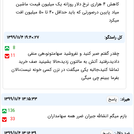
کاهش ۴ هزاری نرخ دلار روزانه یک میلیون قیمت ماشین
میاد پایین درصورتی که باید حداقل ۴۰ تا ۵۰ میلیون افت
میکرد
کل راستگو:
۱۳۹۹/۱۱/۴ ۱۹:۴۰:۲۷
8
چقدر گفتم صبر کنید و نفروشید سهامتونو،هی منفی
11
دادید،رفتید آتش به مالتون زدید،حالا بشینید صف خرید
تماشا کنید،جالبه یکی میگفت در نزن کسی خونه نیست،الان
بفرما ببینم چی میگی
۱۳۹۹/۱۱/۴ ۱۳:۱۵:۳۳
هيراد:
پاسخ
136
بازم ميگم انشالله جبران ضرر همه سهامداران
33
۱۳۹۹/۱۱/۴ ۱۳:۱۶:۳۹
ضد دلال:
پاسخ