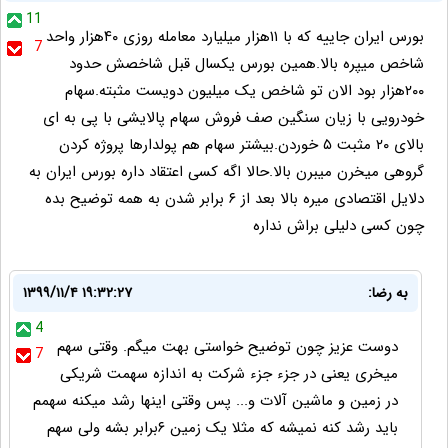
11
بورس ایران جاییه که با ۱۱هزار میلیارد معامله روزی ۴۰هزار واحد
7
شاخص میپره بالا.همین بورس یکسال قبل شاخصش حدود
۲۰۰هزار بود الان تو شاخص یک میلیون دویست مثبته.سهام
خودرویی با زیان سنگین صف فروش سهام پالایشی با پی به ای
بالای ۲۰ مثبت ۵ خوردن.بیشتر سهام هم پولدارها پروژه کردن
گروهی میخرن میبرن بالا.حالا اگه کسی اعتقاد داره بورس ایران به
دلایل اقتصادی میره بالا بعد از ۶ برابر شدن به همه توضیح بده
چون کسی دلیلی براش نداره
به رضا:
۱۳۹۹/۱۱/۴ ۱۹:۳۲:۲۷
4
دوست عزیز چون توضیح خواستی بهت میگم. وقتی سهم
7
میخری یعنی در جزء جزء شرکت به اندازه سهمت شریکی
در زمین و ماشین آلات و... پس وقتی اینها رشد میکنه سهمم
باید رشد کنه نمیشه که مثلا یک زمین ۶برابر بشه ولی سهم