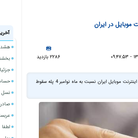
موبایل در ایران
آخرین
هشدار
۲۲۸۶ بازدید
بخشنامه ف
جزئیا
حساب‌
طبق جدیدترین گزارش وب سایت «اسپید تست» سرعت اینترنت موبایل ایران نسبت به ماه نوامبر 4 پله سقوط
نسل ج
صادرا
عربست
لطفا د