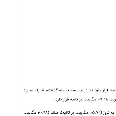
در رده ششم کویت با سرعت اینترنت ۱۱۰.۵۹ مگابیت بر ثانیه قرار دارد که در مقایسه با ماه گذشته، ۵ پله صعود
 دارد.
این در حالی است که رتبه‌های هشتم، نهم و دهم به ترتیب به نروژ (۱۰۵.۷۹ مگابیت بر ثانیه)، هلند (۱۰۰.۹۸ مگابیت