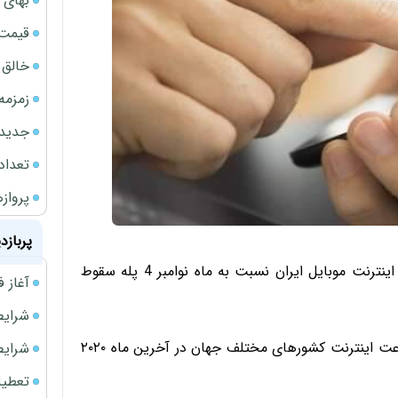
بهای 
قیمت نف
خالق ChatGPT زیر ذره‌بین وزارت دادگستری آمر
زمزمه
جدیدتر
تعداد
پروازهای 
پربازد
طبق جدیدترین گزارش وب سایت «اسپید تست» سرعت اینترنت موبایل ایران نسبت به ماه نوامبر 4 پله سقوط
آغاز فروش فوری 
شرایط فروش 
وب سایت Speedtest.comجدیدترین گزارش خود از سرعت اینترنت کشورهای مختلف جهان در آخرین ماه ۲۰۲۰
شرایط فرو
تعطیلی ادا