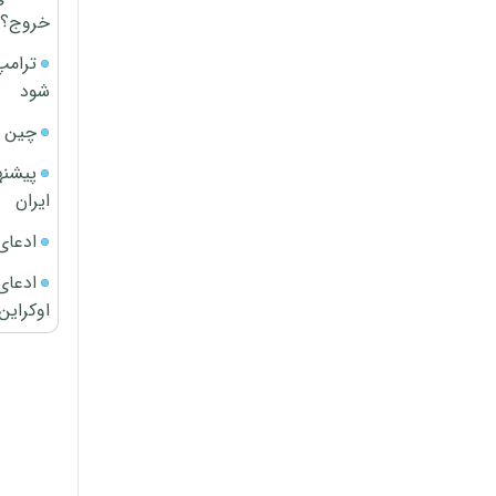
خروج؟
ترامپ
شود
چین ا
پیشنه
ایران
ادعای
ادعای 
اوکراین