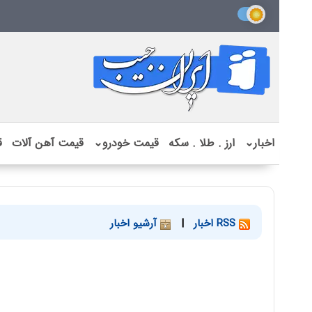
اخبار
⌄
ارز . طلا . سکه
قیمت خودرو
⌄
قیمت آهن آلات
ق
RSS اخبار
|
آرشیو اخبار