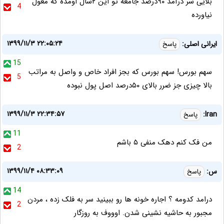
بلایی سر درآمد ۹۰درصد جامعه تو این ۲سال اومده که مغول
4
نیاورده
۱۳۹۹/۱۱/۳ ۲۲:۰۵:۲۴
ایرانی اصلی:
پاسخ
15
سهم بورس! سهم بورس که بجز افراد خاص و واصل به مراتب
5
بالا چیزی جز ضرر بالای ۵۰درصد اصل پول نبوده
۱۳۹۹/۱۱/۳ ۲۲:۳۴:۵۷
Iran:
پاسخ
11
من فک کنم دهک منفی ۵ باشم
2
۱۳۹۹/۱۱/۴ ۰۸:۳۳:۰۹
س:
پاسخ
14
درامد کدومه ؟ اجاره خونه ها رو ببینید سر به فلک زده ، مردن
2
مجبور به حاشیه نشینی شدن. اوووف به روزگار