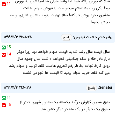
فعلا که بورس رفته هوا! اما واقعا خیلی ها امیدشون به بورس
11
بود! یکی رو میشناختم میخواست با فروش سهام عدالت
ماشین بخره روش کار کنه! حالا نهایت بتونه ماشین شارژی واسه
بچش بخره!
۱۳۹۹/۱۱/۳ ۲۱:۰۸:۲۸
برادر خانم حشمت فردوس:
پاسخ
15
سال آینده سال رشد شدید قیمت سهام خواهد بود زیرا دیگر
14
بازار دلار طلا و سکه جذابیتی نخواهد داشت سال جدید سال
رونق کارخانجات بخاطر رفع تحریم هاست فقط تولید و سهام رشد
می کند فقط خرید سهام بزنید تا قیمت ها نجومی نشده
۱۳۹۹/۱۱/۳ ۲۱:۱۰:۳۸
Senator:
پاسخ
11
طبق همین گزارش درآمد یکساله یک خانوار شهری کمتر از
5
حقوق یک کارگر در یک ماه در دیگر کشور ها.