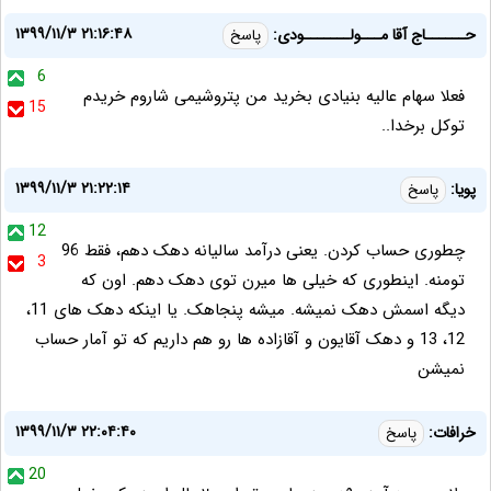
۱۳۹۹/۱۱/۳ ۲۱:۱۶:۴۸
حــــــاج آقا مـــولـــــــودی:
پاسخ
6
فعلا سهام عالیه بنیادی بخرید من پتروشیمی شاروم خریدم
15
توکل برخدا..
۱۳۹۹/۱۱/۳ ۲۱:۲۲:۱۴
پویا:
پاسخ
12
چطوری حساب کردن. یعنی درآمد سالیانه دهک دهم، فقط 96
3
تومنه. اینطوری که خیلی ها میرن توی دهک دهم. اون که
دیگه اسمش دهک نمیشه. میشه پنجاهک. یا اینکه دهک های 11،
12، 13 و دهک آقایون و آقازاده ها رو هم داریم که تو آمار حساب
نمیشن
۱۳۹۹/۱۱/۳ ۲۲:۰۴:۴۰
خرافات:
پاسخ
20