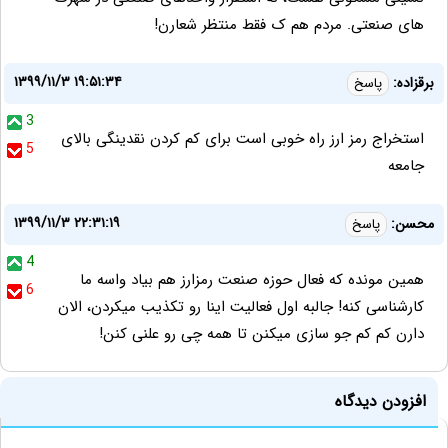
های صنعتی. مردم هم ک فقط منتظر شعارن!
۱۳۹۹/۱۱/۳ ۱۹:۵۱:۳۴
برقزاده:
پاسخ
3
استخراج رمز ارز راه خوبی است برای کم کردن نقدینگی بالای
5
جامعه
۱۳۹۹/۱۱/۳ ۲۲:۳۱:۱۹
محسن:
پاسخ
4
همین مونده که فعال حوزه صنعت رمزارز هم بیاد واسه ما
6
کارشناسی کنه! جالبه اول فعالیت اینا رو تکذیب میکردن، الان
دارن کم کم جو سازی میکنن تا همه چی رو علنی کنن!
افزودن دیدگاه