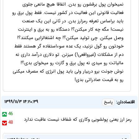
نمیخوان پول برقشون رو بدن. اتفاقا هیچ مانعی جلوی
فعالیت قانونی این فعالیت در کشور نیست. فقط پول برق رو
باید براساس تعرفه رمزارز بدن. در ثانی این یک صنعت
نیست! مگه چه کار میکنن؟! دستگاه رو به برق و اینترنت
وصل میکنن. چی تولید میکنن؟! چه اشتغالزایی میکنند؟!
خودتون رو گول نزنید، یک عده سوءاستفاده گر هستند فقط
دم از مشکلات (غیرواقعی!) میزنن. تو دلاری درآمد داری نه
مالیاتت رو میدی نه پول برق و گازت رو میخوای بدی؟!
نوش جونت برو دربیار ولی باید پول انرژی که مصرف میکنی
رو به قیمت صادراتی بدی!
۱۳۹۹/۱۱/۳ ۱۴:۲۰:۳۹
اقتصاددان:
پاسخ
46
رمز ارز یعنی پولشویی وکاری که شفاف نیست عاقبت ندارد
48