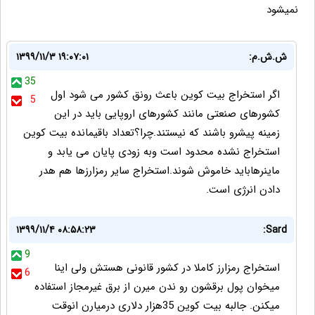
نمیشود
ش.ش.م:
۱۳۹۹/۱۱/۳ ۱۹:۰۷:۰۱
35
اگر استخراج بیت کوین باعث رونق کشور می شود اول
5
کشورهای صنعتی مانند کشورهای اروپایی باید در این
زمینه پیشرو باشند که نیستند.چرا؟تعداد باقیمانده بیت کوین
استخراج نشده محدود است وبه زودی پایان می یابد و
ماینرهاباید خاموش شوند.استخراج سایر رمزارزها هم هدر
دادن انرژی است.
۱۳۹۹/۱۱/۴ ۰۸:۵۸:۲۳
Sard:
9
استخراج رمزارز کاملا در کشور قانونی هستش ولی اینا
6
میخوان پول برقشون رو ندن میرن از برق غیرمجاز استفاده
میکنن. جالبه بیت کوین 35هزار دلاری درمیارن انوقت