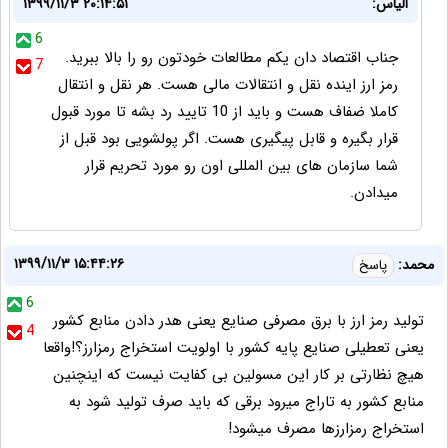
الیاس:
۱۳۹۹/۱۱/۳ ۲۰:۱۴:۵۱
6
جناب اقتصاد دان یکم مطالعات خودتون رو را بالا ببرید.
7
رمز ارز اینده نقل و انتقالات مالی هست. هر نقل و انتقال
کاملا ضفاف هست و باید از 10 تایید رد بشه تا مورد قبول
قرار بگیره و قابل پیگیری هست. اگر پولشویی بود قبل از
شما سازمان های بین المللی اون رو مورد تحریم قرار
میدادن.
۱۳۹۹/۱۱/۳ ۱۵:۴۴:۲۶
محمد:
پاسخ
6
تولید رمز ارز با برق مصرفی صنایع یعنی هدر دادن منابع کشور
4
یعنی تعطیلی صنایع پایه کشور با اولویت استخراج رمزارز؟!واقعا
هیچ نظارتی بر کار این مسولین بی کفایت نیست که اینچنین
منابع کشور به تاراج میرود برقی که باید صرف تولید شود به
استخراج رمزارزها مصرف میشود!