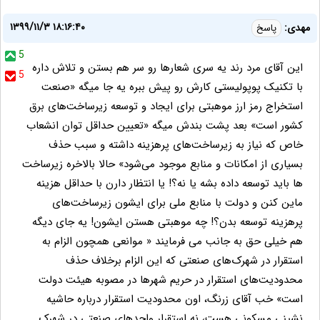
۱۳۹۹/۱۱/۳ ۱۸:۱۶:۴۰
مهدی:
پاسخ
5
این آقای مرد رند یه سری شعارها رو سر هم بستن و تلاش داره
5
با تکنیک پوپولیستی کارش رو پیش ببره یه جا میگه «صنعت
استخراج رمز ارز موهبتی برای ایجاد و توسعه زیرساخت‌های برق
کشور است» بعد پشت بندش میگه «تعیین حداقل توان انشعاب
خاص که نیاز به زیرساخت‌های پرهزینه داشته و سبب حذف
بسیاری از امکانات و منابع موجود می‌شود» حالا بالاخره زیرساخت
ها باید توسعه داده بشه یا نه؟! یا انتظار دارن با حداقل هزینه
ماین کنن و دولت با منابع ملی برای ایشون زیرساخت‌های
پرهزینه توسعه بدن؟! چه موهبتی هستن ایشون! یه جای دیگه
هم خیلی حق به جانب می فرمایند « موانعی همچون الزام به
استقرار در شهرک‌های صنعتی که این الزام برخلاف حذف
محدودیت‌های استقرار در حریم شهرها در مصوبه هیئت دولت
است» خب آقای زرنگ، اون محدودیت استقرار درباره حاشیه
نشینی مسکونی هست، نه استقرار واحدهای صنعتی در شهرک