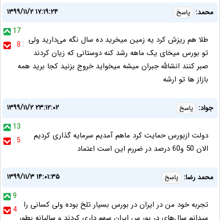
۱۳۹۹/۱۱/۲ ۱۷:۱۹:۲۴
محمد:
پاسخ
17
طلا هم ریزش کرد یه زمین میخرید ده سال نگه می‌دارید ولی
8
تو بورس میخای یک ماهه رشد کنه دوستانی که زیان کردند
صبر کنند انشالله جبران میشه میخواید خروج بزنید کجا برید همه
بازاز ها تو ارشه
۱۳۹۹/۱۱/۲ ۲۳:۱۲:۰۲
جواد:
پاسخ
13
دولت ازبورس حمایت کرد ماهم آمدیم سرمایه گذاری کردیم
5
الان 50 و60 درصد در ضررم این است اعتماد
۱۳۹۹/۱۱/۳ ۱۴:۰۱:۳۵
محمد رضا:
پاسخ
9
تجربه خود من در ایران در بورس بسیار تلخ بوده ولی کسانی را
4
میدانم سال‌های در بور س ایران سهم داری کردند و سالیانه بطور