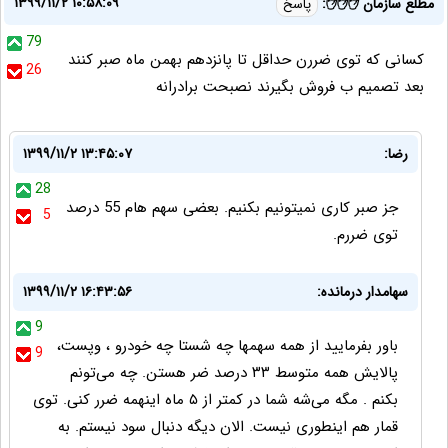
۱۳۹۹/۱۱/۲ ۱۰:۵۸:۰۹
مطلع سازمان ✋✋✋:
پاسخ
79
كسانى كه توى ضررن حداقل تا پانزدهم بهمن ماه صبر كنند
26
بعد تصميم ب فروش بگيرند نصبحت برادرانه
رضا:
۱۳۹۹/۱۱/۲ ۱۳:۴۵:۰۷
28
جز صبر کاری نمیتونیم بکنیم. بعضی سهم هام 55 درصد
5
توی ضررم.
سهامدار درمانده:
۱۳۹۹/۱۱/۲ ۱۶:۴۳:۵۶
9
باور بفرمایید از همه سهمها چه شستا چه خودرو ، وپست،
9
پالایش همه متوسط ۳۳ درصد ضر هستن. چه می‌تونم
بکنم . مگه می‌شه شما در کمتر از ۵ ماه اینهمه ضرر کنی. توی
قمار هم اینطوری نیست. الان دیگه دنبال سود نیستم. به