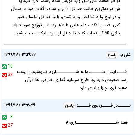
اواخر اسفند سال قبل وارد بورس شده باشد، الان سرمایه
ش در بدترین حالت حداقل 3 برابر شده، اگه در مرداد امسال
و در اوج وارد شاخص وارد شدی، باید حداقل یکسال صبر
کنی. ضمن آنکه سهام هایی با p/e زیر 5 و توزیع سود dps
بالای 50% انتخاب کنید تا لااقل از سود بانک عقب نباشید.
۱۳۹۹/۱۱/۲ ۱۳:۱۹:۲۳
شاروم:
پاسخ
10
افــــزایش ســـــــرمایه شـــــــــــاروم پتروشیمی ارومیه
32
رشد صعودی دارد وبا طرح سرمایه گذاری خارجی ها درآن
صعود قوی چهاربرابری دارد
۱۳۹۹/۱۱/۲ ۱۳:۲۰:۱۹
نــــــادر فـــــردیون فــــــ:
پاسخ
8
فقط شــــــــــــــــــــــاروم#
27