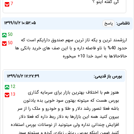
کی گفته اینو ؟
7
۱۳۹۹/۱۱/۲ ۱۰:۵۲:۰۵
ناشناس:
پاسخ
50
ارزشمند ترین و یکه تاز ترین سهم صندوق دارایکم است که
50
حدود 40% با ناو فاصله داره و با این صف های خرید بانکی ها
حالاحالاها به امید خدا 10+ میخوره
بورس باز قدیمی:
۱۳۹۹/۱۱/۲ ۱۷:۲۷:۴۹
12
هنوز هم با اختلاف بهترین بازار برای سرمایه گذاری
13
بورس هست که میتونه بهتون سود خوبی بده یادتون
باشه فعلا تصور رشد دلار و طلا و و خودرو و ملک را از سر
بیرون کنید همه این بازارها به دلار ربط داره که فعلا دلار
افزایش چندانی نداره ولی میتونید از نوسانات بورس استفاده
کنید ضمن اینکه بورس ریزش زیادی کرده و میتونه سود