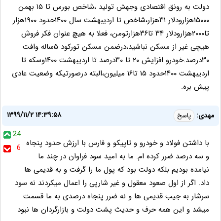
دولت به رونق اقتصادی وجهش تولید ،شاخص بورس تا ۱۵ بهمن
۱۵۰۰۰هزارودلار ۳۱هزار،شاخص تا اردیبهشت سال ۱۴۰۰حدود ۱۹۰۰هزار
تا۲۰۰۰هزارودلار ۳۴ تا۳۶هزارتومن، فعلا به هیچ عنوان فکر فروش
هیچی غیر از مسکن نباشید،درضمن مسکن تورکود ۵ساله وافت
۳۰درصد.خودرو افزایش ۲۰ تا ۳۰درصد تا اردیبهشت ۱۴۰۰وسکه تا
اردیبهشت ۱۴۰۰حدود ۱۵ تا۱۶ میلیون،البته درصورتیکه وضعیت عادی
پیش بره.
۱۳۹۹/۱۱/۲ ۱۴:۳۹:۵۸
مهدی:
پاسخ
24
با داشتن فولاد و خودرو و تاپیکو و فارس با ارزش حدود پنجاه
6
و سه درصد ضرر کرده ام. ما به امید سود فراوان در چند ما
نیامده بودیم بلکه دولت بود که پول ما را گرفت و به قدیمی ها
داد. اگر از اول صعود معقول و غیر شارپی را اعمال میکردند نه سود
سرشار به جیب قدیمی ها و نه ضرر پنجاه درصدی به ما قسمت
میشد و این همه حرف و حدیث پشت دولت و بازارگردان ها نبود