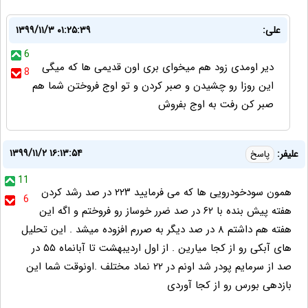
علی:
۱۳۹۹/۱۱/۳ ۰۱:۲۵:۳۹
6
دیر اومدی زود هم میخوای بری اون قدیمی ها که میگی
8
این روزا رو چشیدن و صبر کردن و تو اوج فروختن شما هم
صبر کن رفت به اوج بفروش
۱۳۹۹/۱۱/۲ ۱۶:۱۳:۵۴
علیفر:
پاسخ
11
همون سودخودرویی ها که می فرمایید ۲۲۳ در صد رشد کردن
6
هفته پیش بنده با ۶۲ در صد ضرر خوساز رو فروختم و اگه این
هفته هم داشتم ۸ در صد دیگر به صررم افزوده میشد . این تحلیل
های آبکی رو از کجا میارین . از اول اردیبهشت تا آبانماه ۵۵ در
صد از سرمایم پودر شد اونم در ۲۲ نماد مختلف .اونوقت شما این
بازدهی بورس رو از کجا آوردی