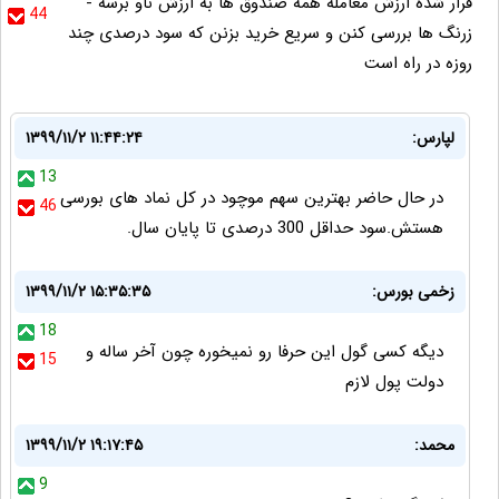
قرار شده ارزش معامله همه صندوق ها به ارزش ناو برسه -
44
زرنگ ها بررسی کنن و سریع خرید بزنن که سود درصدی چند
روزه در راه است
لپارس:
۱۳۹۹/۱۱/۲ ۱۱:۴۴:۲۴
13
در حال حاضر بهترین سهم موچود در کل نماد های بورسی
46
هستش.سود حداقل 300 درصدی تا پایان سال.
زخمی بورس:
۱۳۹۹/۱۱/۲ ۱۵:۳۵:۳۵
18
دیگه کسی گول این حرفا رو نمیخوره چون آخر ساله و
15
دولت پول لازم
محمد:
۱۳۹۹/۱۱/۲ ۱۹:۱۷:۴۵
9