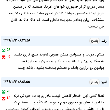
باید فکر کنیم که با رفتن ترامپ تمام مسایل حل می شود دمکراتها
بسیار موزی تر از جمهوری خواهان امریکا هستند که در همین
۱۰روز اینده مشخص خواهد شد در ضمن بماند که حداقل ۵۰درصد
مشکلات ایران بخاطر مدیریت داخلی است که حالا حالا ها قابل
حل نیست
۱۳۹۹/۱۱/۲ ۰۸:۴۹:۵۶
رضا:
پاسخ
75
سلام . دولت و مسولین میگن هیچی نخرید هیچ کاری نکنید
9
نه سکه بخرید ونه طلا ونه مسکن ونه خودرو ونه ارز فقط
پولتون رو بزارین بانک و بعدشم بدبخت بشید . باشه چشم .
۱۳۹۹/۱۱/۲ ۰۸:۵۱:۵۵
امیر:
پاسخ
76
لطفا کسی این افتخار کاهش قیمت دلار رو به نام خودش نزنه
13
ما این کاهش رو مدیون مردم جورجیا شیکاگو و ... هستیم که
با رای هاشون برای خودشون رییس جمهور انتخاب کردند مسئولین