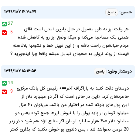
۱۳۹۹/۱۱/۲ ۱۲:۳۰:۳۱
حسین:
پاسخ
27
هر وقت ارز به طور معمول در حال پایین آمدن است آقای
5
همتی یک مصاحبه می‌کنه و میگه وضع ارز رو به کاهش شده
مردم خیالشون راحت باشه و از این قبیل خط و نشونها بلافاصله
قیمت از روند نزولی به صعودی تبدیل میشه واقعا چرا اینجوریه ؟
۱۳۹۹/۱۱/۲ ۱۵:۱۲:۵۴
دوستدار وطن:
پاسخ
14
دوستان دقت کنید به پاراگراف آخر==> رئیس کل بانک مرکزی
9
خاطرنشان کرد: «این در حالی است که اگر دو میلیارد دلار از
این پول‌های بلوکه شده در اختیار من باشد، می‌توان ۴۰ هزار
میلیارد تومان از پایه پولی را با فروش ارزها جمع کرد« یعنی دو
میلیارد دلار =۴۰ هزار میلیارد تومان اگر منابع آزاد هم شود دلار زیر
20 تومن نخواهد شد ، پس دلتون رو خوش نکنید که بذارن کمتر