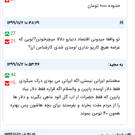
حدوده ۱۰۰۰ تومان
۱۳۹۹/۱۱/۲ ۱۰:۳۸:۲۹
H:
27
تو واقعا میدونی اقتصاد دنیارو دلالا میچرخونن?تویی که
21
عرضه هیچ کاریو نداری اومدی شدی کارشناس ارز?
به مجید:
۱۳۹۹/۱۱/۲ ۱۰:۵۳:۴۶
44
مطمئنم ایرانی نیستی.اگه ایرانی می بودی درک میکردی
15
فقط دلار اومده پایین و والسلام.اگه قراره فقط دلار بیاد
پایین که فقط حضرات از اب گل الود ماهی بگیرند و دلار ها
را از مردم مفت بخرند و بفرستند برای بچه هاشون پس بهتره
همون ۴۰ تومن بموند.
۱۳۹۹/۱۱/۲ ۰۸:۴۱:۱۶