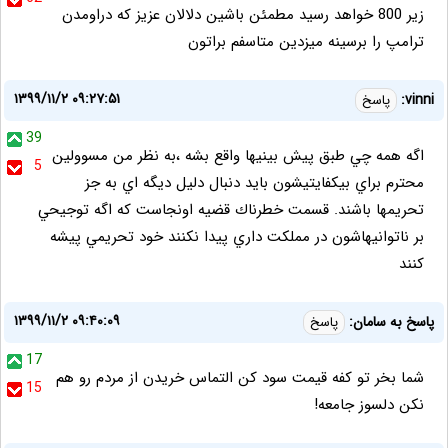
زیر 800 خواهد رسید مطمئن باشین دلالان عزیز که دراومدن
ترامپ را برسینه میزدین متاسفم براتون
۱۳۹۹/۱۱/۲ ۰۹:۲۷:۵۱
vinni:
پاسخ
39
اگه همه چي طبق پيش بينيها واقع بشه ،به نظر من مسوولين
5
محترم براي بيكفايتيشون بايد دنبال دليل ديگه اي به جز
تحريمها باشند. قسمت خطرناك قضيه اونجاست كه اگه توجيحي
بر ناتوانيهاشون در مملكت داري پيدا نكنند خود تحريمي پيشه
كنند
۱۳۹۹/۱۱/۲ ۰۹:۴۰:۰۹
پاسخ به سامان:
پاسخ
17
شما بخر تو کفه قیمت سود کن التماس خریدن از مردم رو هم
15
نکن دلسوز جامعه!