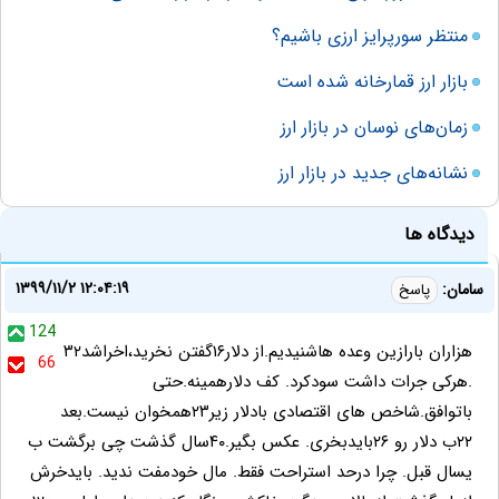
منتظر سورپرایز ارزی باشیم؟
بازار ارز قمارخانه شده است
زمان‌های نوسان در بازار ارز
نشانه‌های جدید در بازار ارز
دیدگاه ها
۱۳۹۹/۱۱/۲ ۱۲:۰۴:۱۹
سامان:
پاسخ
124
هزاران بارازین وعده هاشنیدیم.از دلار۱۶گفتن نخرید،اخراشد۳۲
66
.هرکی جرات داشت سودکرد. کف دلارهمینه.حتی
باتوافق.شاخص های اقتصادی بادلار زیر۲۳همخوان نیست.بعد
۲۲ب دلار رو ۲۶بایدبخری. عکس بگیر.۴۰سال گذشت چی برگشت ب
یسال قبل. چرا درحد استراحت فقط. مال خودمفت ندید. بایدخرش