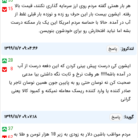
55
هر بار همتی گفته مردم روی ارز سرمایه گذاری نکنند، قیمت بالا
15
رفته. ایشون بیست بار این حرف رو زده و نوزده بار قبلی غلط از
آب در آمده. حالا با حماسه مردم امریکا این یک بار ممکنه درست
بشه اما نباید افتخارش رو برای خودشون بنویسن.
۱۳۹۹/۱۱/۲ ۰۹:۰۴:۴۶
لندکروز:
پاسخ
28
ایشون کی درست پیش بینی کردن که این دفعه درست از آب
8
در آمده باشه!!!!! هر وقت نرخ و ثابت نگه داشتی بیا مدعی
صحبت کن نه نوسان حتی رو به پایین جون همین نوسان تاجر یا
صادر کننده یا وارد کننده ریسک معامله نمیکنه و کمبود کالا یعنی
گرانی
۱۳۹۹/۱۱/۲ ۰۹:۰۷:۱۸
گویدا:
پاسخ
37
مردم مواظب باشین دلار به زودی به زیر 18 هزار تومن و طلا به
62