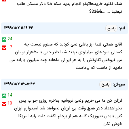
شک نکنید خریدهاتونو انجام بدید سکه طلا دلار مسکن عقب
نیفتید .......&&$$$
۱۳۹۹/۱۱/۲ ۱۱:۱۹:۴۲
ادم:
پاسخ
24
اقای همتی شما ارز پاشی نمی کردید که معلوم نیست چه
7
کسانی سودهای میلیاردی بردند شما دلار حتی با ۵۰هزار تومان
می فروختی تفاوتش را به هر ایرانی ماهانه چند میلیون یارانه می
دادید از ماست که برماست
۱۳۹۹/۱۱/۲ ۱۲:۰۵:۴۷
سروش:
پاسخ
14
ارزان کن ما می خریم ونمی فروشیم بلاخره روزی جواب پس
10
نخواهدداد دلار هیچ وقت بی ارزش نخواهد شد امیدوارم ارزان
کنی بایدن دبروزیک کلمه هم از برجام نگفت دلت رابه آمریکا
خوش نکن