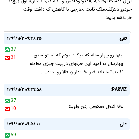
ازپل گذشت.ازحالابه بعدگردوخاکش و نگاه کنید دیداربه اول برج۱۲
خودرو دلارکف.ملک ثابت .خارجی با کاهش ک داشته وقت
خریدشه.بدرود
تقی:
۱۳۹۹/۱۱/۲ ۰۹:۴۸:۲۵
37
اینها رو چهار ساله که میگید مردم که نمیتونستن
31
چهارسال به امید این حرفهای درپیت چیزی معامله
نکنند.شما باید ضرر خریداران طلا رو بدید.....
۱۳۹۹/۱۱/۲ ۰۹:۴۹:۵۸
PARVIZ:
37
عاقا افعال معکوس زدن واویلا
10
علی:
۱۳۹۹/۱۱/۲ ۰۹:۵۸:۰۰
59