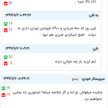
دلار بالا میره ...
42
به تقی:
۱۳۹۹/۱۱/۲ ۱۰:۴۶:۲۶
14
اون روز که ۵۰۰ خریدی و ۱/۴۰۰ فروختی اوردی دادی به
12
دولت . طمع نمیکردی ضرری هم نبود
علي:
۱۳۹۹/۱۱/۲ ۱۱:۰۹:۴۱
32
تنم لرزيد باز چه خوابي ديده
8
۱۳۹۹/۱۱/۲ ۰۸:۳۴:۲۱
سرویسکار خودرو:
پاسخ
76
چکیده حرفهاش تو اما و اگر خلاصه میشه! اینجوری راه بجایی
19
نخواهیم برد...