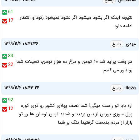
اقتصاددان:
پاسخ
61
نتیجه اینکه اگر بشود میشود اگر نشود نمیشود رکود و انتظار
17
ادامه دارد
۱۳۹۹/۱۱/۲ ۰۸:۴۱:۳۶
مهدی:
پاسخ
83
هر وقت پراید شد ۴۰ تومن و مرغ ده هزار تومن، تخیلات شما
22
رو باور می کنیم
۱۳۹۹/۱۱/۲ ۰۸:۴۳:۲۴
Reza:
پاسخ
92
اره بابا تو راست میگی! شما نصف پولای کشور رو توی کوره
12
پول سوزی بورس از بین بردید و شدید ترین نوسان ها رو تو
بازار از مردم بدبخت گرفتید! ننگ بر شما