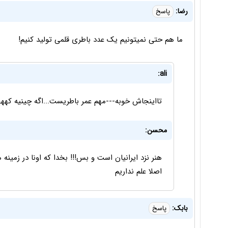
رضا:
پاسخ
ما هم حتی نمیتونیم یک عدد باطری قلمی تولید کنیم!
ali:
تااینجاش خوبه---مهم عمر باطریست...اگه چینیه کههه
محسن:
هنر نزد ایرانیان است و بس!!! بخدا که اونا در زمینه 
اصلا علم نداریم
بابک:
پاسخ