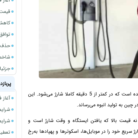
آغاز فروش
قیمت گ
کاهش 34 درصدی فروش خودروسازان د
توافق ایر
حذف 14 هزار میلیارد تومان سود کاغذی بانک
شاخص کل از م
جزئیا
پربازد
باتری لیتیومی‌ تازه‌ای برای خودروهای الکتریکی ساخته شده است که در کمتر از 5 دقیقه کاملا شارژ می‌شود. این
آغاز فروش فوری 
 چین به تولید انبوه می‌رساند.
شرایط فروش 
نه قیمت بالا که یافتن ایستگاه و وقت شارژ‌ است و
شرایط فرو
ریع خود را در موبایل‌ها‌، اسکوترها و پهپادها به‌رخ
تعطیلی ادا