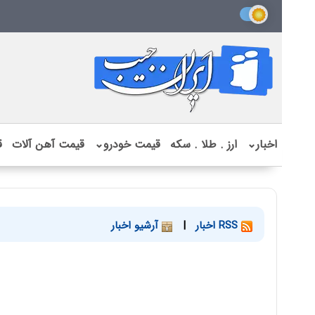
اخبار
⌄
ارز . طلا . سکه
قیمت خودرو
⌄
قیمت آهن آلات
ق
RSS اخبار
|
آرشیو اخبار