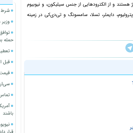
هستند و از الکترودهایی از جنس سیلیکون، و نیوبیوم
شرط م
رولیوم، دایملر، تسلا، سامسونگ و تی‌دی‌کی در زمینه
وزیر 
توافق
حمله به
تعطیل
قبل ا
قیمت آپار
سی‌ان
تماس 
آمریک
باشند
ر
قرار داد