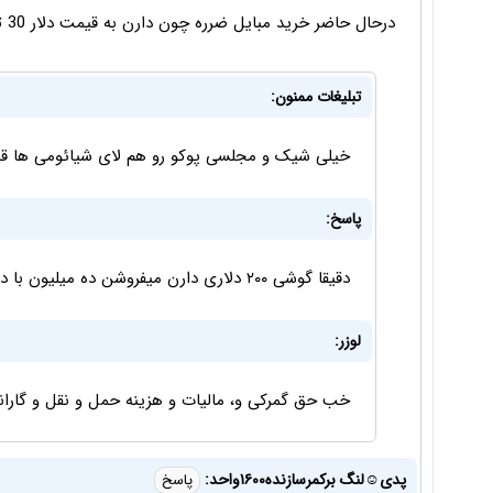
درحال حاضر خرید مبایل ضرره چون دارن به قیمت دلار 30 تومن یه مردم میفروشن صبر کنید نخرید میاد پایین
تبلیغات ممنون:
خیلی شیک و مجلسی پوکو رو هم لای شیائومی ها ق
پاسخ:
دقیقا گوشی ۲۰۰ دلاری دارن میفروشن ده میلیون با دلار ۳۵ هزاری دارن حساب میکنن.
لوزر:
خب حق گمرکی و، مالیات و هزینه حمل و نقل و گار
پدی☺لنگ برکمرسازنده۱۶۰۰واحد:
پاسخ