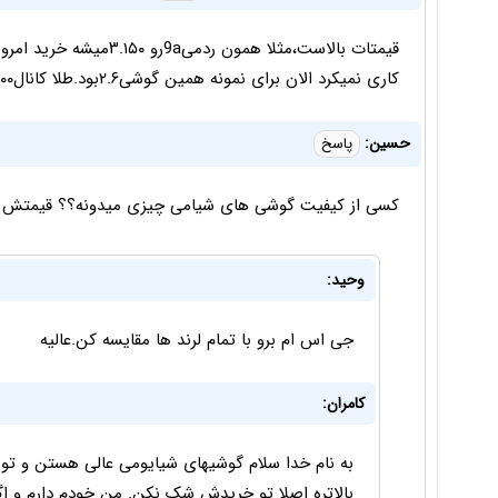
کاری نمیکرد الان برای نمونه همین گوشی۲.۶بود.طلا کانال۸۰۰بود و سکه کانال۸و دلار کانال۱۸ و و و.نذاشتن!☺✌
حسین:
پاسخ
کسی از کیفیت گوشی های شیامی چیزی میدونه؟؟ قیمتش که
وحید:
جی اس ام برو با تمام لرند ها مقایسه کن.عالیه
کامران:
به نام خدا سلام گوشیهای شیایومی عالی هستن و تو
بالاتره اصلا تو خریدش شک نکن. من خودم دارم و ا