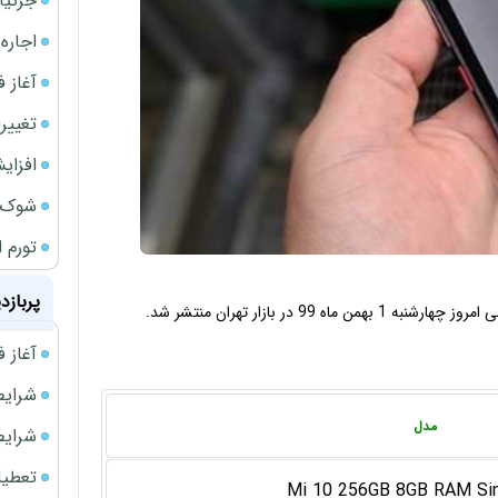
جزئیا
اجاره ا
آغاز فر
تغییر
افزای
شوک ا
تورم 
پربازد
ی
امروز چهارشنبه 1 بهمن ماه 99 در بازار تهران منتشر شد.
آغاز فروش فوری 
شرایط فروش 
مدل
شرایط فرو
تعطیلی ادا
Mi 10 256GB 8GB RAM Si