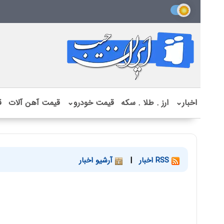
اخبار
⌄
ارز . طلا . سکه
قیمت خودرو
⌄
قیمت آهن آلات
ق
RSS اخبار
|
آرشیو اخبار