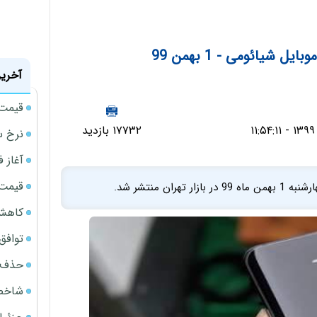
یائومی - 1 بهمن 99
آخرین
قیمت سکه
۱۷۷۳۲ بازدید
نرخ س
آغاز فروش
قیمت گ
 منتشر شد.
کاهش 34 درصدی فروش خودروسازان د
توافق ایر
حذف 14 هزار میلیارد تومان سود کاغذی بانک
شاخص کل از م