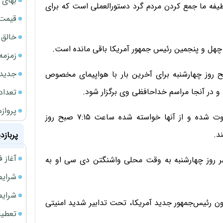
بهای 
ظیفه ما جمع کردن مردم گرد دستورالعملی است که برای
قیمت نف
خالق ChatGPT زیر ذره‌بین وزارت دادگستری آمر
زمزمه
جدیدتر
روز چهارشنبه برای آخرین بار با هواپیمای مخصوص
 و در آنجا مراسم خداحافظی وی برگزار شود.
تعداد
پروازهای 
برای مراسم خداحافظی ترامپ، از مقام‌های دولت او دعوت شده و از آنها خواسته شده ساعت ۷:۱۵ صبح روز
د.
پربازد
آغاز فروش فوری 
هر روز چهارشنبه به وقت محلی واشنگتن دی سی او به
شرایط فروش 
شرایط فرو
ن رئیس‌جمهور جدید آمریکا، تحت تدابیر شدید امنیتی
تعطیلی ادا