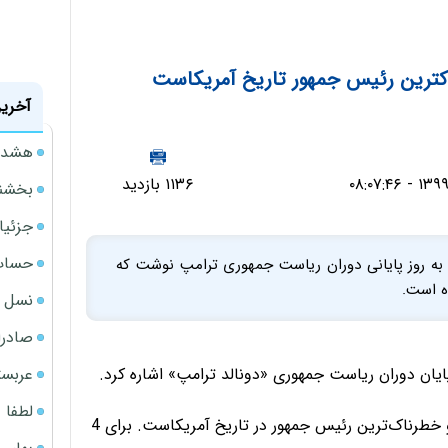
ناکترین رئیس جمهور تاریخ آمریکاست
آخرین
هشدار
۱۱۳۶ بازدید
بخشنامه ف
جزئیا
حساب‌
ره به روز پایانی دوران ریاست جمهوری ترامپ نوشت که
ه است.
نسل ج
صادرا
عربست
پایان دوران ریاست جمهوری «دونالد ترامپ» اشاره کرد.
لطفا د
وی در این پیام توییتری نوشت: «امروز آخرین روز بدترین و خطرناک‌‌ترین رئیس جمهور در تاریخ آمریکاست. برای 4