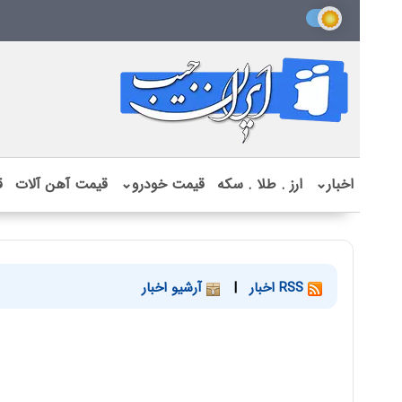
اخبار
⌄
ارز . طلا . سکه
قیمت خودرو
⌄
قیمت آهن آلات
ق
RSS اخبار
|
آرشیو اخبار