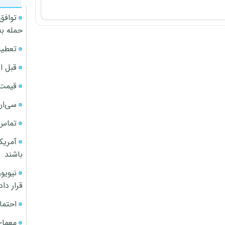
توافق
حمله به
تعطیل
قبل ا
قیمت آپار
سی‌ان
تماس 
آمریک
باشند
قرار داد
احتما
معمای