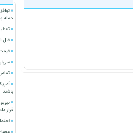
توافق
حمله به
تعطیل
قبل ا
قیمت آپار
سی‌ان
تماس 
آمریک
باشند
قرار داد
احتما
معمای