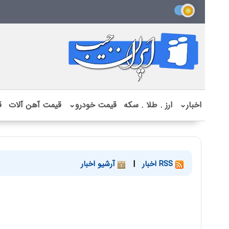
اخبار
⌄
ارز . طلا . سکه
قیمت خودرو
⌄
قیمت آهن آلات
ق
RSS اخبار
|
آرشیو اخبار