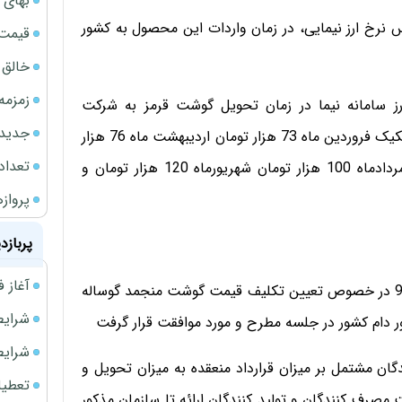
بهای 
س نرخ ارز نیمایی، در زمان واردات این محصول به کشور
قیمت نف
خالق ChatGPT زیر ذره‌بین وزارت دادگستری آمر
زمزمه
ارز سامانه نیما در زمان تحویل گوشت قرمز به شرکت
جدیدتر
پشتیبانی امور دام کشور در هفت ماه اول سال جاری، به تفکیک فروردین ماه 73 هزار تومان اردیبهشت ماه 76 هزار
تعداد
تومان خرداد ماه 85 هزار تومان تیر ماه 95 هزار تومان مردادماه 100 هزار تومان شهریورماه 120 هزار تومان و
پروازهای 
پربازد
آغاز فروش فوری 
با توجه به درخواست شماره 370/17008 مورخ 99/10/21 در خصوص تعیین تکلیف قیمت گوشت منجمد گوساله
شرایط فروش 
 دام کشور در جلسه مطرح و مورد موافقت قرار گرفت
شرایط فرو
ان مشتمل بر میزان قرارداد منعقده به میزان تحویل و
تعطیلی ادا
 مصرف کنندگان و تولید کنندگان ارائه تا سازمان مذکور