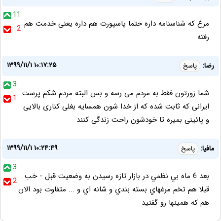
11
مرغ که شناسنامه داره حتما پاسپورت هم داره یعنی خدمت هم
2
رفته
۱۳۹۹/۱۱/۱ ۱۰:۱۷:۲۵
رضا:
پاسخ
3
شما زورتون فقط به مردم می رسه و بس البته مردم شکم پرست
1
ایرانی که ثابت شده که از خدا شون همسایه بغلی کناری بالایی
و پائینی بمیره تا خودشون راحت زندگی کنند
۱۳۹۹/۱۱/۱ ۱۰:۲۴:۴۹
مافيا:
پاسخ
3
بعد 6 ماه بي نظمي در بازار تازه رسيدن به وضعيت قبل - خب
2
قبلا هم تخم مرغهاي بسته بندي و شانه اي و ... متفاوت بود الان
هم كه همينها رو گفتيد