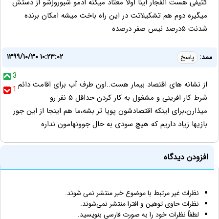
کثیفی هست انفجار اینا اولا معتاد میکنه ادمو شبوروزشو از دستش
میگیره دوم هم تشکیلاتت در این راه باخت میشه امکان برنده
شدنت ۵درصد نیس صفر درصده
۱۳۹۹/۱۰/۳۰ ۱۰:۲۳:۰۲
ممد:
پاسخ
3
از نشانه های اقتصاد بیمار هست..اون طرف آب برای اقامت دائم
1
شرط کار افرینی و مشغول به کار کردن حداقل ۵ نفر رو
میذارن،برای اینکه اقتصادشون پویا تر بشه،ما هم اینجا از این جور
بازیها زیاد داریم که هیچ سودی به حال جوونهامون نداره
افزودن دیدگاه
نظرات غیر مرتبط با موضوع خبر منتشر نمی شوند.
نظرات حاوی توهین و افترا منتشر نمی‌شوند.
لطفاً نظرات خود را به صورت فارسی بنویسید.