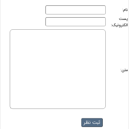
نام:
پست
الکترونیک:
متن: