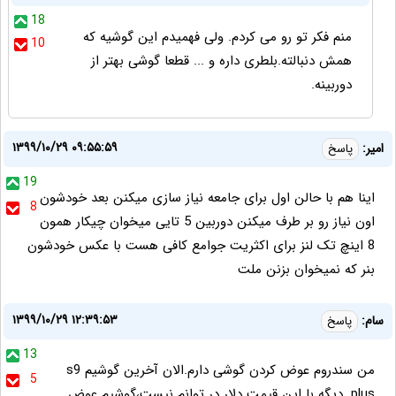
18
منم فکر تو رو می کردم. ولی فهمیدم این گوشیه که
10
همش دنبالته.بلطری داره و ... قطعا گوشی بهتر از
دوربینه.
۱۳۹۹/۱۰/۲۹ ۰۹:۵۵:۵۹
امیر:
پاسخ
19
اینا هم با حالن اول برای جامعه نیاز سازی میکنن بعد خودشون
8
اون نیاز رو بر طرف میکنن دوربین 5 تایی میخوان چیکار همون
8 اینچ تک لنز برای اکثریت جوامع کافی هست با عکس خودشون
بنر که نمیخوان بزنن ملت
۱۳۹۹/۱۰/۲۹ ۱۲:۳۹:۵۳
سام:
پاسخ
13
من سندروم عوض کردن گوشی دارم.الان آخرین گوشیم s9
5
plus .دیگه با این قیمت دلار در توانم نیست،گوشیم عوض