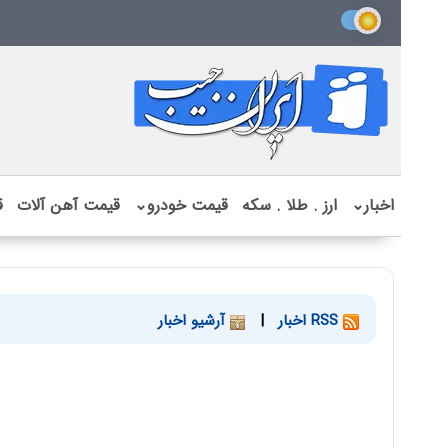
اخبار
⌄
ارز . طلا . سکه
قیمت خودرو
⌄
قیمت آهن آلات
ق
RSS اخبار
|
آرشیو اخبار