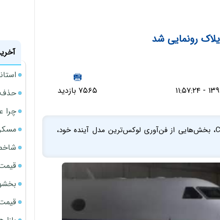
یلاک رونمایی شد
آخرین
استانداردهای 122گان
۷۵۶۵ بازدید
حذف ی
چرا ع
مسکن مهر 
کادیلاک همزمان با برگزاری نمایشگاه لوازم الکتریکی CES، بخش‌هایی از فن‌آوری لوکس‌ترین مدل آینده خود،
شاخص 
قیمت 
بخشود
قیمت سک