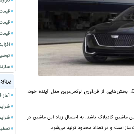
بازار
قیمت نف
قیمت 
قیمت طلا
افزای
توضیح
سازند
پربازد
کادیلاک همزمان با برگزاری نمایشگاه لوازم الکتریکی CES، بخش‌هایی از فن‌آوری لوکس‌ترین مدل آینده خود،
آغاز فروش فوری 
شرایط فروش 
ماشین کادیلاک باشد. به احتمال زیاد این ماشین در
شرایط فرو
تعطیلی ادا