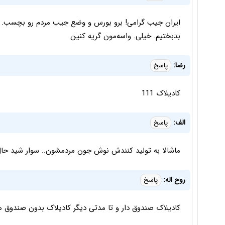
ایران جیب گرامی! برو بورس و وضع جیب مردم رو بچسب. با
بدبختیم. خیلی. واسه‌مون گریه کنین
رضا:
پاسخ
کادیلاک 111
الف:
پاسخ
ماشالا به تولید کنندش نوش جون مردمشون.. سوار شید حال
روح اله:
پاسخ
کادیلاک صندوق دار و تا مدتی دیگر کادیلاک بدون صندوق هم