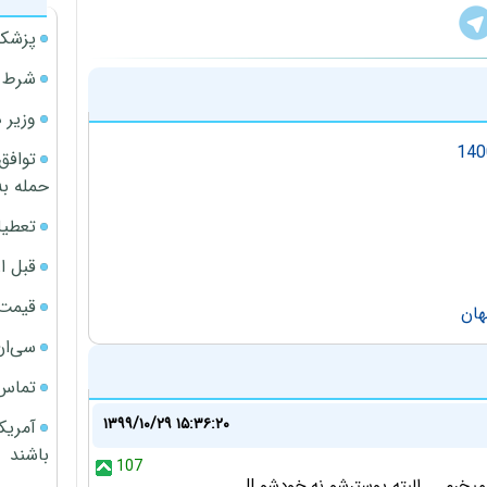
پزشکی
شرط م
وزیر 
توافق
حمله به
تعطیل
قبل ا
قیمت آپار
سی‌ان
تماس 
۱۳۹۹/۱۰/۲۹ ۱۵:۳۶:۲۰
آمریک
باشند
107