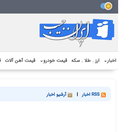
اخبار
⌄
ارز . طلا . سکه
قیمت خودرو
⌄
قیمت آهن آلات
ق
RSS اخبار
|
آرشیو اخبار