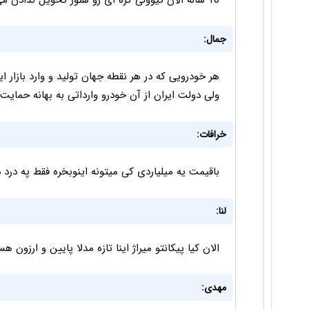
10 ساله الآن تیوولی کره ای رو هنوز تحویل ندادن می خوان فییات ایتالیا رو نیومده بفروشن
جمال:
ولی دولت ایران از آن خودرو وارداتی به بهانه حمایت از تولید داخلی ۰
خرافات:
باقیمت یه میلیاردی کی میتونه اینوبخره فقط په درد 
لنا:
الان کیا پیکانتو میراژ اینا تازه مدلا پایین و ارزون ه
مهدی: