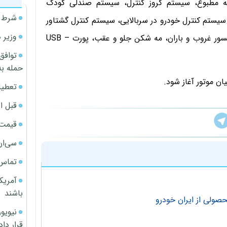
نه مطبوع، سیستم کروز کنترل، سیستم صندلی کودک
شرط م
EBD، سیستم ضد لغزش، سیستم کنترل خودرو در سربالایی، سیستم کنترل گشتاور
وزیر 
موتور(MSR)، کیسه هوای جانبی و پرده ای سرنشینان، سنسور غروب و باران، مه شکن جلو و عقب، پورت USB –
توافق
حمله به
ن موتور آغاز شود.
تعطیل
قبل ا
قیمت آپار
سی‌ان
تماس 
آمریک
باشند
قرار داد