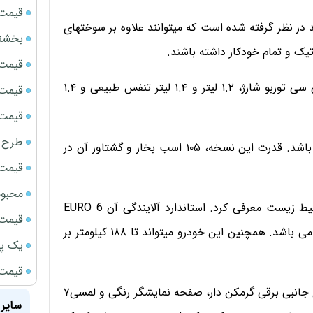
قیمت سک
 از پیشرانه های مختلف برای فیات 500 جدید در نظر گرفته شده است که میتوانند علاوه بر سوختهای
بخشنامه ف
قیمت ج
پیشرانه های بنزینی فیات 500، شامل نمونه های ۹۰۰ سی سی توربو شارژ، ۱.۲ لیتر و ۱.۴ لیتر تنفس طبیعی و ۱.۴
قیمت سکه
قیمت سک
طرح ج
مدل 500S فیات 500 جدیدترین نسخه از این خودرو می باشد. قدرت این نسخه، ۱۰۵ اسب بخار و گشتاور آن در
قیمت سکه
محبوب
فیات 500S را میتوان خودرویی بسیار سبز و دوستدار محیط زیست معرفی کرد. استاندارد آلایندگی آن EURO 6
قیمت سک
بوده و میانگین مصرف سوخت آن، ۴.۲ لیتر در ۱۰۰ کیلومتر می باشد. همچنین این خودرو میتواند تا ۱۸۸ کیلومتر بر
یک پر
قیمت جد
همچنین تجهیزات رفاهی فیات 500 عبارت اند از: آینه های جانبی برقی گرمکن دار، صفحه نمایشگر رنگی و لمسی۷
سایر 