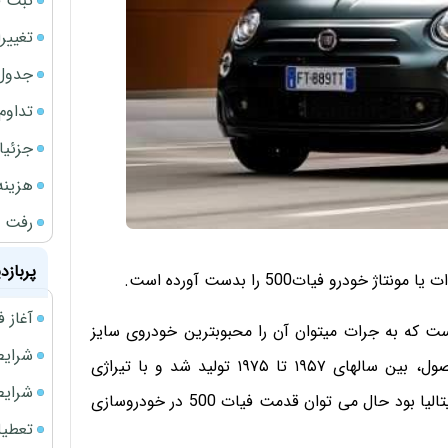
ثبت قیمت
تغییر
جدول ق
تداوم
جزئیا
هزینه شار
رفت 
پربازد
و فیات500 را بدست آورده است.
آغاز فروش فوری 
ت است که به جرات میتوان آن را محبوبترین خودروی سایز
شرایط فروش 
کوچک در سراسر جهان دانست. مدل های اولیه این محصول، بین سالهای ۱۹۵۷ تا ۱۹۷۵ تولید شد و با تیراژی
شرایط فرو
نزدیک به ۴ میلیون نسخه، پرفروش ترین خودروی تاریخ ایتالیا بود حال می توان قدمت فیات 500 در خودروسازی
تعطیلی ادا