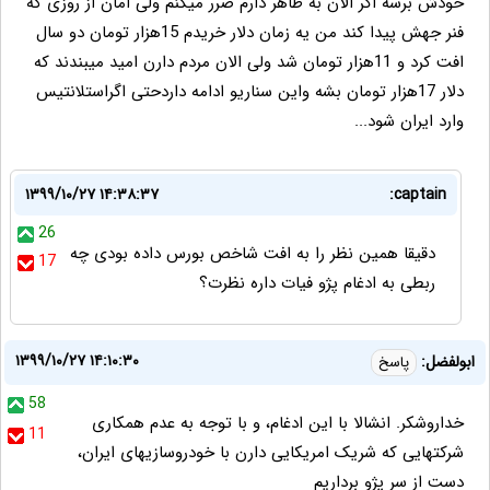
خودش برسه اگر الان به ظاهر دارم ضرر میکنم ولی امان از روزی که
فنر جهش پیدا کند من یه زمان دلار خریدم 15هزار تومان دو سال
افت کرد و 11هزار تومان شد ولی الان مردم دارن امید میبندند که
دلار 17هزار تومان بشه واین سناریو ادامه داردحتی اگراستلانتیس
وارد ایران شود...
۱۳۹۹/۱۰/۲۷ ۱۴:۳۸:۳۷
captain:
26
دقیقا همین نظر را به افت شاخص بورس داده بودی چه
17
ربطی به ادغام پژو فیات داره نظرت؟
۱۳۹۹/۱۰/۲۷ ۱۴:۱۰:۳۰
ابولفضل:
پاسخ
58
خداروشکر. انشالا با این ادغام، و با توجه به عدم همکاری
11
شرکتهایی که شریک امریکایی دارن با خودروسازیهای ایران،
دست از سر پژو برداریم