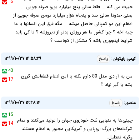
6
حیرت می کنه ... فقط سالی پنج میلیارد یورو صرفه جویی ...
یعنی حدودا سالی صد و پنجاه هزار میلیارد تومن صرفه جویی از
ادغام این دو کمپانی حاصل میشه ... مگه فرق این انسانها با ما
چیه آخه ؟ چرا کشور ما هر روزش بدتر از دیروزشه ؟ تا کی باید
شرایط اینجوری باشه ؟ مشکل از کجاست ؟
۱۳۹۹/۱۰/۲۷ ۱۴:۵۸:۲۹
کیمی رایکونن:
پاسخ
40
من یه آر دی مدل 80 دارم نکنه با این ادغام قطعاتش گرون
17
بشه یا گیر نیاد ؟
۱۳۹۹/۱۰/۲۷ ۱۶:۴۸:۱۶
منصور:
پاسخ
15
چینی‌ها به تنهایی ثلث خودروی جهان را تولید می‌کنند و تمام
14
شرکت‌های بزرگ اروپایی و آمریکایی مجبور به ادغام هستند
وگرنه تعطیل.