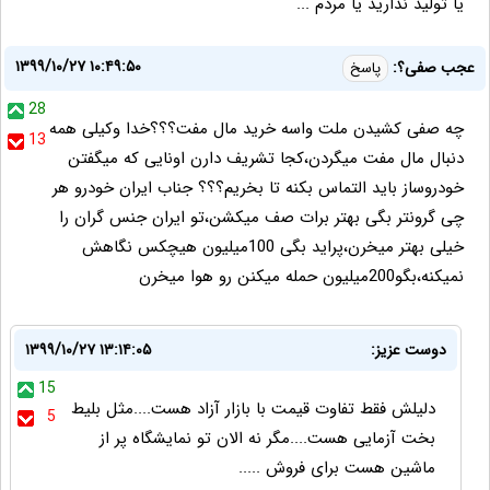
یا تولید ندارید یا مردم ...
۱۳۹۹/۱۰/۲۷ ۱۰:۴۹:۵۰
عجب صفی؟:
پاسخ
28
چه صفی کشیدن ملت واسه خرید مال مفت؟؟؟خدا وکیلی همه
13
دنبال مال مفت میگردن،کجا تشریف دارن اونایی که میگفتن
خودروساز باید التماس بکنه تا بخریم؟؟؟ جناب ایران خودرو هر
چی گرونتر بگی بهتر برات صف میکشن،تو ایران جنس گران را
خیلی بهتر میخرن،پراید بگی 100میلیون هیچکس نگاهش
نمیکنه،بگو200میلیون حمله میکنن رو هوا میخرن
دوست عزیز:
۱۳۹۹/۱۰/۲۷ ۱۳:۱۴:۰۵
15
دلیلش فقط تفاوت قیمت با بازار آزاد هست....مثل بلیط
5
بخت آزمایی هست....مگر نه الان تو نمایشگاه پر از
ماشین هست برای فروش .....