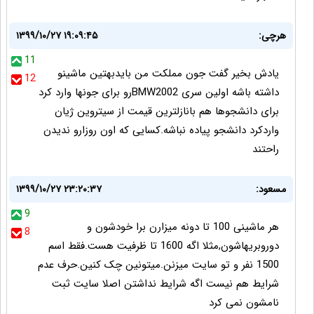
هرچی:
۱۳۹۹/۱۰/۲۷ ۱۹:۰۹:۴۵
11
یادش بخیر گفت جون مملکت من بایدبهتین ماشینو
12
داشته باشه اولین سری BMW2002رو برای جونها وارد کرد
برای دانشجوها هم بانازلترین قیمت از سیتروین ژیان
واردکرد دانشجو پیاده نباشه.کسایی که اون روزارو ندیدن
راحتند
مسعود:
۱۳۹۹/۱۰/۲۷ ۲۳:۲۰:۳۷
9
هر ماشینی 100 تا دونه میزارن برا خودشون و
8
دوروبریهاشون,مثلا اگه 1600 تا ظرفیت هست.فقط اسم
1500 نفر و تو سایت میزنن.میتونین چک کنین.حرف عدم
شرایط هم نیست اگه شرایط نداشتن اصلا سایت ثبت
نامشون نمی کرد