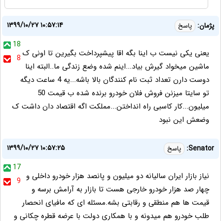
۱۳۹۹/۱۰/۲۷ ۱۰:۵۷:۱۴
پژمان:
پاسخ
18
یعنی یکی نیست ب اینا بگه اقا پیشپرداخت بگیرین تا اونی ک
8
ماشین میخواد گیرش بیاد...اینم شده وضع زندگی ما..البته اینا
دوست دارن تعداد ثبت نام کنندگان بالا باشه...یه 4 ساعت دیگه
تو سایتا میزنن فروش فلان خودرو برنده شده ب قیمت 50
میلیون...کار کاسبی راه انداختن...مملکت اگه اقتصاد دان داشت ک
وضعش این نبود
۱۳۹۹/۱۰/۲۷ ۱۰:۵۷:۲۵
Senator:
پاسخ
17
نیاز بازار ایران سالیانه دو میلیون و پانصد هزار خودرو داخلی و
9
چهار صد هزار خودرو خارجی هست تا بازار به آرامش برسه و
قیمت ها هم منطقی و رقابتی بشه.مسئله ای که مافیای انحصار
طلب خودرو هم میدونه و با همکاری دولت با عرضه قطره چکانی و