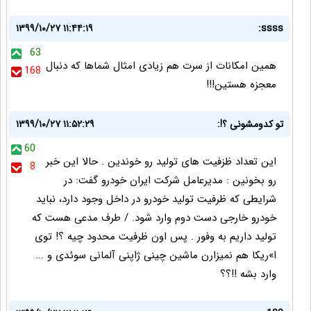
۱۳۹۹/۱۰/۲۷ ۱۱:۴۴:۱۹
ssss:
63
همین امکانات از سرت هم زیادی امثال شماها که دنبال
168
معجزه هستین!!!
تو کدومشونی ؟!:
۱۳۹۹/۱۰/۲۷ ۱۱:۵۲:۲۹
60
این تعداد ظزفیت های تولید رو خوندین . حالا این خبر
8
رو بخونین : مدیرعامل شرکت ایران خودرو گفت: در
شرایطی که ظرفیت تولید خودرو در داخل وجود دارد، نباید
خودرو خارجی دست دوم وارد شود. / طرف مدعی هست که
تولید داریم به وفور . پس اون ظرفیت محدود چیه ؟! توی
ا»ریکا هم نمیزارن ماشین چینی ژاپنی آلمانی سوئدی و ...
وارد بشه !!؟؟