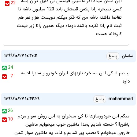
این نشان میده اگر ماشینی قیمتش بی دلیل گران بشه
22
کسی نمیخره رانا پلاس قیمتش باید 120 میلیون باشه تا
تقاضا داشته باشه من که فکر میکنم دویست هزار نفر هم
ثبت نام رانا نکرده باشند دوماه دیگه همین رانا زیر قیمت
کارخانه هست
۱۳۹۹/۱۰/۲۷ ۱۰:۴۰:۱۱
ساسان:
پاسخ
34
ببینیم تا کی این مسخره بازیهای ایران خودرو و سایپا ادامه
7
داره
۱۳۹۹/۱۰/۲۷ ۱۰:۴۲:۲۹
mohammad:
پاسخ
26
میگم این خودورسازها تا کی میخوان به این روش سوار مردم
10
باشن!!؟ خسته شدیم بخدا ماشین خوب میخوایم ماشین
خارجی میخوابم لامصب پیر شدیم و لذت یه ماشین سوار شدن