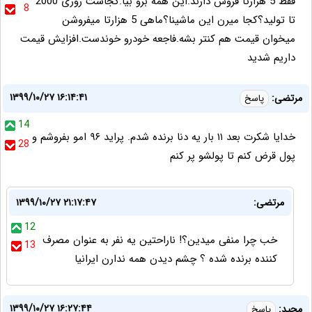
فقط 5 هزارتا فروش دارند.این همه برو بیا.کجاست روزی 2000
8
تا تولید؟کجا میرن این ماشینا؟ماهی 5 هزارتا میفروشن
میخوان قیمت هم کنتر بشه.فاجعه خودرو خوندست.افزایش قیمت
داریم شدید
۱۳۹۹/۱۰/۲۷ ۱۶:۱۴:۴۱
مرتضی:
پاسخ
14
خدایا شکرت بعد ۱۱ بار یه دنا برنده شدم. پراید ۹۶ امو بفروشم و
28
پول قرض کنم تا پولشو پر کنم
مرتضی:
۱۳۹۹/۱۰/۲۷ ۲۱:۱۷:۴۷
12
خب چرا منفی میدین؟! ناراحتین یه نفر به عنوان مصرف
13
کننده برنده شده ؟ چشم دیدن همه ندارن ایرانیا
۱۳۹۹/۱۰/۲۷ ۱۶:۲۷:۴۴
مجید:
پاسخ