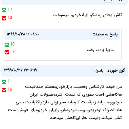
17
کاش بجای پلاسکو ایرانخودرو میسوخت
10
پاسخ به مجید::
۱۳۹۹/۱۰/۲۸ ۱۲:۰۸:۰۰
10
سایپا یادت رفت
8
۱۳۹۹/۱۰/۲۷ ۲۳:۱۶:۱۹
گول خورده:
پاسخ
11
من خودم کارشناس وضعیت بازارخودروهستم حتماقیمت
16
هاکاهشی است بطوری که قیمت اکثرمحصولات ایران
خودرووسایپابه زیرقیمت کارخانه سیرنزولی داردواکثراثبت نامی
هاباانصراف ازخریدروبرومیشودوسایپاوایران خودروبرای فروش منت
کشی میکنندوقیمت هارانیزکاهش میدهند.