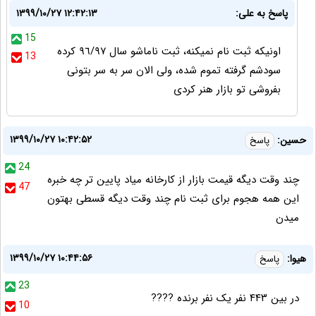
پاسخ به على:
۱۳۹۹/۱۰/۲۷ ۱۲:۴۲:۱۳
15
اونيكه ثبت نام نميكنه، ثبت ناماشو سال ٩٦/٩٧ كرده
13
سودشم گرفته تموم شده، ولى الان سر به سر بتونى
بفروشى تو بازار هنر كردى
۱۳۹۹/۱۰/۲۷ ۱۰:۴۲:۵۲
حسین:
پاسخ
24
چند وقت دیگه قیمت بازار از کارخانه میاد پایین تر چه خبره
47
این همه هجوم برای ثبت نام چند وقت دیگه قسطی بهتون
میدن
۱۳۹۹/۱۰/۲۷ ۱۰:۴۴:۵۶
هیوا:
پاسخ
23
در بین ۴۴۳ نفر یک نفر برنده ????
10