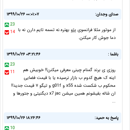
صدای وجدان:
۱۳۹۹/۱۰/۲۶ ۰۰:۰۱:۰۷
23
از موتور مثلا فرانسوی پژو بهتره.نه تسمه تایم دارن نه با
14
دما جوش کار میکنن.
باشما :
۱۳۹۹/۱۰/۲۶ ۰۳:۲۱:۴۶
23
روزی ی برند گمنام چینی معرفی میکنن!! خوبیش هم
11
اینه ک هیچ کدوم ب بازار نرسیده یا با قیمت فضایی
محکوم ب شکست شده x55 و g01f و تیگو ۷ قیمت جدید!!
ان شاله بقیشونم همین میشن x7 jac دیگنیتی و جتورها و
...
پاسخ به حمید:
۱۳۹۹/۱۰/۲۶ ۱۸:۲۶:۴۶
10