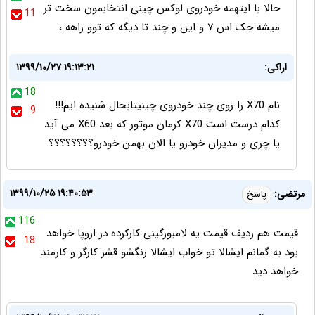
حالا با ایتهمه خودروی لوکس چینی انتخابمون سخت تر
11
میشه جک اس ۷ و این و چند تا دیگه که توو راهه ،
اراکی:
۱۳۹۹/۱۰/۲۷ ۱۹:۱۳:۲۱
18
نام X70 را روی چند خودروی چینیتابحال شنیده ایم!!!
9
کدام درست است X70 کرمان موتور که بعد X60 می آید
یا چری و مدیران خودرو یا الان بهمن خودرو؟؟؟؟؟؟؟؟
۱۳۹۹/۱۰/۲۵ ۱۹:۴۰:۵۳
مرتضی:
پاسخ
116
قیمت هم ردیف قیمت یه لامبورگینی کارکرده در اروپا خواهد
18
بود به گمانم ایشالا تو خواب ایشالا رنگشو قشر کارگر و کارمند
خواهد دید