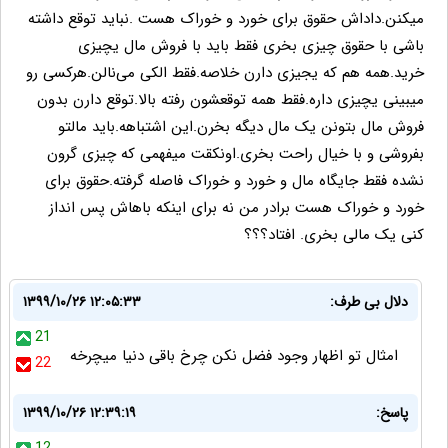
میکنن.داداش حقوق برای خورد و خوراک هست .نباید توقع داشته
باشی با حقوق چیزی بخری فقط باید با فروش مال یچیزی
خرید.همه هم که یجیزی دارن خلاصه.فقط الکی می‌نالن.هرکسی رو
میبینی یچیزی داره.فقط همه توقعشون رفته بالا.توقع دارن بدون
فروش مال بتونن یک مال دیگه بخرن.این اشتباهه.باید مالتو
بفروشی و با خیال راحت بخری.اونکقت میفهمی که چیزی گرون
نشده فقط جایگاه مال و خورد و خوراک فاصله گرفته.حقوق برای
خورد و خوراک هست برادر من نه برای اینکه باهاش پس انداز
کنی یک مالی بخری. افتاد؟؟؟
دلال بی طرف:
۱۳۹۹/۱۰/۲۶ ۱۲:۰۵:۳۳
21
امثال تو اظهار وجود فضل نکن چرخ باقی دنیا میچرخه
22
پاسخ:
۱۳۹۹/۱۰/۲۶ ۱۲:۳۹:۱۹