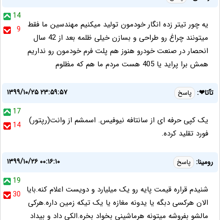
14
یه چور تیتر زده انگار خودمون تولید میکنیم مهندسین ما فقط
9
میتونند چراغ رو طراحی و بسازن خیلی ظلمه بعد از 42 سال
انحصار در صنعت خودرو هنوز هم پلت فرم خودمون رو نداریم
همش برا پراید یا 405 هست مردم ما هم که مظلوم
۱۳۹۹/۱۰/۲۵ ۲۳:۵۹:۵۷
تآتا❤:
پاسخ
17
یک کپی حرفه ای از سانتافه نیوفیس. اسمشم از وانت(رپتور)
14
فورد تقلید کرده.
۱۳۹۹/۱۰/۲۶ ۰۰:۱۶:۱۰
رومینا:
پاسخ
19
شنیدم قراره قیمت پایه رو یک میلیارد و دویست اعلام کنه.بایا
30
الان هرکسی دبگه یا یدونه مغازه یا یک تیکه زمین داره.هرکی
مالشو بفروشه میتونه هرماشینی بخواد بخره.الکی داد و بیداد