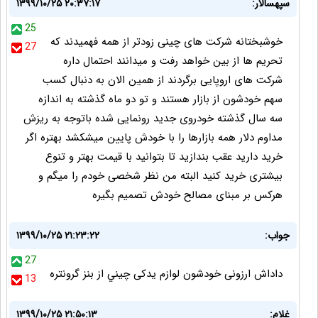
سپهسالار:
۱۳۹۹/۱۰/۲۵ ۲۰:۳۷:۱۷
25
خوشبختانه شرکت های چینی زودتر از همه فهمیدند که
27
تحریم ها از بین خواهد رفت و میدانند احتمال داره
شرکت های اروپایی برگردند از همین الان به دنبال کسب
سهم خودشون از بازار هستند و تو دو ماه گذشته به اندازه
سه سال گذشته خودروی جدید رونمایی شده باتوجه به ریزش
مداوم دلار همه بازارها را با خودش پایین میشکشد بهتره اگر
خرید دارید عقب بندازید تا بتوانید با قیمت بهتر و تنوع
بیشتری خرید کنید البته من نظر شخصی خودم را میگم و
هرکس بر مبنای مصالح خودش تصمیم بگیره
جواب:
۱۳۹۹/۱۰/۲۵ ۲۱:۲۳:۲۲
27
داداش ارزونى خودشون لوازم يدكى چيني از بنز گرونتره
13
غلام‌:
۱۳۹۹/۱۰/۲۵ ۲۱:۵۰:۱۳