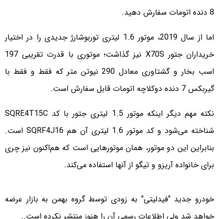
8 دنده اتومات سفارش دهید.
اما از سال 2019، موتور 1.6 لیتری توربوشارژ جدیدی را در اختیار
خریداران جتور X70S نیز گذاشت؛ موتوری با قدرت تقریبی 197
اسب بخار و گشتاوری معادل 290 نیوتن متر که فقط و فقط با
گیربکس 7 دنده دوکلاچه اتومات قابل سفارش است.
نکته مهم دیگر اینکه موتور 1.5 لیتری جتور با کد SQRE4T15C
شناخته می‌شود و کد موتور 1.6 لیتری آن هم SQRF4J16 است.
بنابراین این دو موتور، همان موتورهایی است که هم‌اکنون نیز چری
برای خانواده آریزو و تیگو از آنها استفاده می‌کند.
خودرو جدید "فیدلیتی" به زودی توسط گروه بهمن به بازار عرضه
خواهد شد ولی اطلاعات رسمی آن را هنوز منتشر نکرده است..