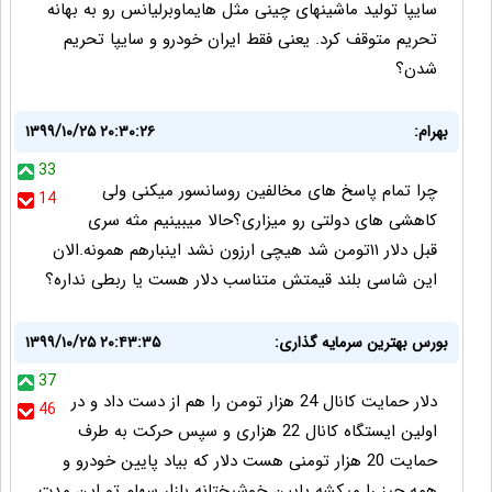
سایپا تولید ماشینهای چینی مثل هایماوبرلیانس رو به بهانه
تحریم متوقف کرد. یعنی فقط ایران خودرو و سایپا تحریم
شدن؟
بهرام:
۱۳۹۹/۱۰/۲۵ ۲۰:۳۰:۲۶
33
چرا تمام پاسخ های مخالفین روسانسور میکنی ولی
14
کاهشی های دولتی رو میزاری؟حالا میبینیم مثه سری
قبل دلار ۱۱تومن شد هیچی ارزون نشد اینبارهم همونه.الان
این شاسی بلند قیمتش متناسب دلار هست یا ربطی نداره؟
بورس بهترین سرمایه گذاری:
۱۳۹۹/۱۰/۲۵ ۲۰:۴۳:۳۵
37
دلار حمایت کانال 24 هزار تومن را هم از دست داد و در
46
اولین ایستگاه کانال 22 هزاری و سپس حرکت به طرف
حمایت 20 هزار تومنی هست دلار که بیاد پایین خودرو و
همه چیز را میکشه پایین خوشبختانه بازار سهام تو این مدت