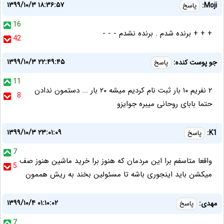
۱۳۹۹/۱۰/۳ ۱۸:۳۶:۵۷
Moji:
پاسخ
16
+ + + برنده شدم . برنده نشدم - - -
42
۱۳۹۹/۱۰/۳ ۲۲:۴۹:۴۵
جو پوست کنده:
پاسخ
11
۲ نفریم ۱۰ بار ثبت نام کردیم میشه ۲۰ بار ... دستمون ندادن
8
حتما بابای روحانی میبره جوایزو
۱۳۹۹/۱۰/۳ ۲۳:۰۱:۰۹
K1:
پاسخ
7
واقعا متاسفم برا این مردمان که هنوز برا خرید ماشین هنوز صف
5
میکشن باید اینجوری باشه تا مسئولین بخند به ریش هممون
۱۳۹۹/۱۰/۴ ۰۱:۱۰:۰۲
مهدی:
پاسخ
7