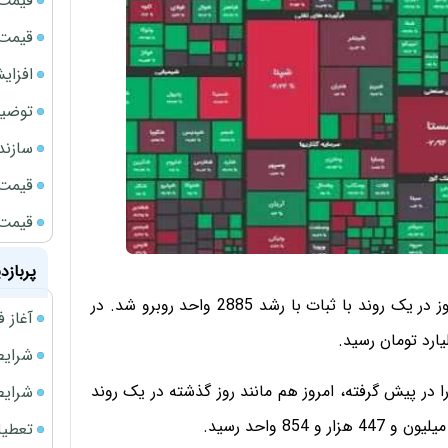
قیمت 
قیمت طلا
افزای
توضیح
سازند
قیمت ن
قیمت ب
پربازد
شاخص کل بورس اوراق بهادار تهران در پایان معاملات امروز در یک روند با ثبات با رشد 2885 واحد روبرو شد. در
آغاز فروش فوری 
شرایط فروش 
ا در پیش گرفته، امروز هم مانند روز گذشته در یک روند
شرایط فرو
تعطیلی ادا