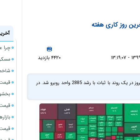
رین روز کاری هفته
آخرین
چرا ع
۴۴۲۰ بازدید
مسکن مهر 
شاخص 
قیمت 
شاخص کل بورس اوراق بهادار تهران در پایان معاملات امروز در یک روند با ثبات با رشد 2885 واحد روبرو شد. در
بخشود
قیمت سک
بازار
قیمت نف