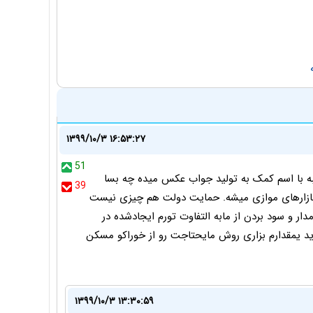
۱۳۹۹/۱۰/۳ ۱۶:۵۳:۲۷
51
 با اسم کمک به تولید جواب عکس میده چه بسا
39
م بازارهای موازی میشه. حمایت دولت هم چیزی نیست
ار و سود بردن از مابه التفاوت تورم ایجادشده در
د یمقدارم بزاری روش مایحتاجت رو از خوراکو مسکن
۱۳۹۹/۱۰/۳ ۱۳:۳۰:۵۹