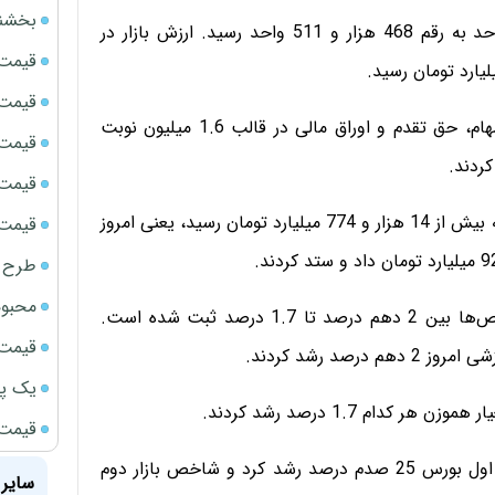
بخشنامه ف
همچنین شاخص کل با معیار هموزن با افزایش 8106 واحد به رقم 468 هزار و 511 واحد رسید. ارزش بازار در
قیمت سک
قیمت ج
معامله گران امروز در بورس تهران بیش از 11.3 میلیارد سهام، حق تقدم و اوراق مالی در قالب 1.6 میلیون نوبت
قیمت سکه
قیمت سک
اگر ارزش معاملات امروز فرابورس را هم در نظر بگیریم که به بیش از 14 هزار و 774 میلیارد تومان رسید، یعنی امروز
قیمت سکه
طرح ج
محبوب
امروز همه شاخص‌های بورس مثبت بوده، البته رشد شاخص‌ها بین 2 دهم درصد تا 1.7 درصد ثبت شده است.
قیمت سک
د رشد کردند.
یک پر
م 1.7 درصد رشد کردند.
قیمت جد
شاخص آزاد شناور 29 صدم درصد رشد کرد. شاخص بازار اول بورس 25 صدم درصد رشد کرد و شاخص بازار دوم
سایر 