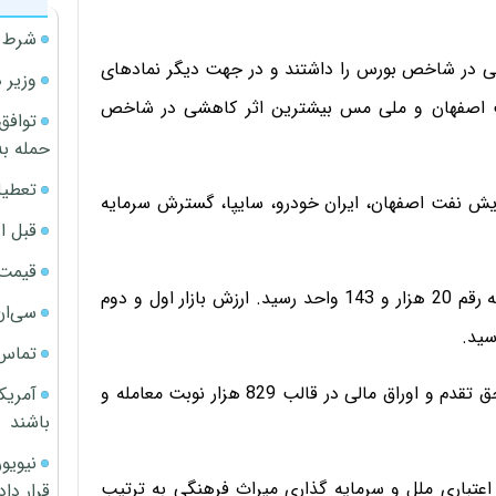
شرط م
ایشی در شاخص بورس را داشتند و در جهت دیگر نمادهای
وزیر 
فت اصفهان و ملی مس بیشترین اثر کاهشی در شاخص
توافق
حمله به
تعطیل
یش نفت اصفهان، ایران خودرو،‌ سایپا، گسترش سرمایه
قبل ا
قیمت آپار
در فرابورس ایران هم امروز شاخص کل با 23 درصد رشد به رقم 20 هزار و 143 واحد رسید. ارزش بازار اول و دوم
سی‌ان
تماس 
امروز معامله گران در فرابورس بیش از 3.4 میلیارد سهام، حق تقدم و اوراق مالی در قالب 829 هزار نوبت معامله و
آمریک
باشند
اعتباری ملل و سرمایه گذاری میراث فرهنگی به ترتیب
قرار داد