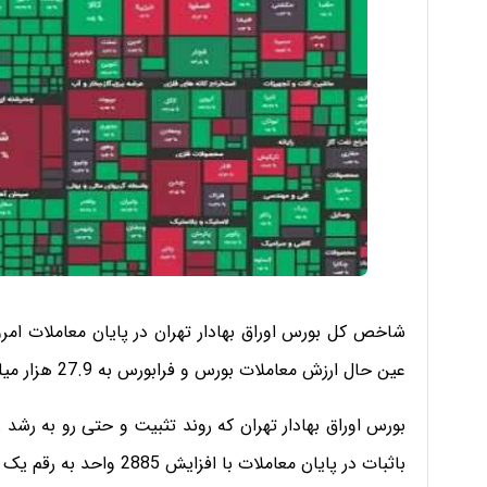
عین حال ارزش معاملات بورس و فرابورس به 27.9 هزار میلیارد تومان رسید.
بورس اوراق بهادار تهران که روند تثبیت و حتی رو به رشد ر
باثبات در پایان معاملات با افزایش 2885 واحد به رقم یک میلیون و 447 هزار و 854 واحد رسید.