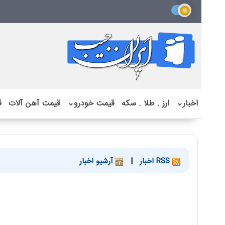
اخبار
⌄
ارز . طلا . سکه
قیمت خودرو
⌄
قیمت آهن آلات
ق
RSS اخبار
|
آرشیو اخبار