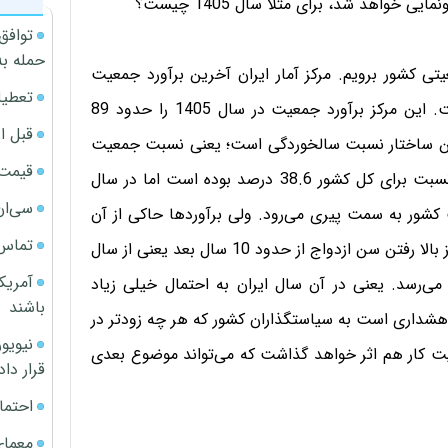
خواهد شد، برای مثلاً سال 1405 چیست؟
توافق
حمله به
یتی کشور برویم. مرکز آمار ایران آخرین برآورد جمعیت
تعطیل
کشور را حدود 84 میلیون و 100 هزار نفر اعلام کرده است. این مرکز برآورد جمعیت در سال 1405 را حدود 89
قبل ا
 مهم در این ساختار نسبت سالخوردگی است؛ یعنی نسبت جمعیت
قیمت آپار
60 ساله به بالا به زیر 15 سال است. در سال 1395 این نسبت برای کل کشور 38.6 درصد بوده است اما در سال
سی‌ان
ن‌که جمعیت کشور به سمت پیری می‌رود. ولی برآوردها حاکی از آن
تماس 
است که با توجه به کاهش زاد و ولد در سال‌های اخیر و نیز بالا رفتن سن ازدواج از حدود 10 سال بعد یعنی از سال
آمریک
دگی جمعیت حتی به 64 درصد هم می‌رسد. یعنی در آن سال ایران به احتمال خیلی زیاد
باشند
هشداری است به سیاستگذاران کشور که هر چه زودتر در
ت کار هم اثر خواهد گذاشت که می‌تواند موضوع بعدی
قرار داد
احتما
معمای