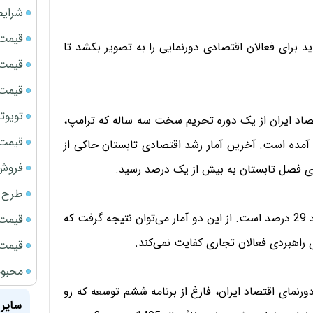
شرایط
قیمت سک
ید برای فعالان اقتصادی دورنمایی را به تصویر بکشد تا
قیمت ج
قیمت سکه
تویوتا bZ5 برای نخستین بار وارد بازار ای
اقتصاد ایران از یک دوره تحریم سخت سه ساله که ترامپ،
قیمت سک
آمده است. آخرین آمار رشد اقتصادی تابستان حاکی از
فروش فور
ی فصل تابستان به بیش از یک درصد رسید.
طرح ج
تورم سالانه کشور هم بنا بر آخرین آمار مرکز آمار ایران حدود 29 درصد است. از این دو آمار می‌توان نتیجه گرفت که
قیمت سک
ی راهبردی فعالان تجاری کفایت نمی‌کند.
قیمت سک
محبوب
ی خود یک دورنمای 5 و 10 ساله دارد دورنمای اقتصاد ایران، فارغ از برنامه ششم توسعه که رو
سایر 