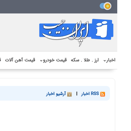
اخبار
⌄
ارز . طلا . سکه
قیمت خودرو
⌄
قیمت آهن آلات
ق
RSS اخبار
|
آرشیو اخبار